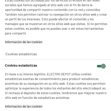
Estas cookies son activadas por los servicios ofrecidos en las redes
- facilitar el intercambio de contenido en las redes sociales
sociales que hemos agregado al sitio web con el fin de darte la
Capacidad de la batería (mAh) : 6000 mAh
- analizar el tráfico en nuestro sitio web Consulta la política de cookies.
★★★★★
★★★★★
oportunidad de compartir nuestro contenido con tu red y conocidos.
Consulta la política de cookies.
.
134
€
95
También nos permiten rastrear tu navegación en otros sitios web y crear
3.6
/5
(
71
)
Si aceptas, la experiencia será aún mejor. Si no acepta, se utilizarán cookies
un perfil de tus intereses. Esto puede afectar el contenido y los
Pago a
plazos
estadísticas anónimas basadas en tu navegación. Puedes oponerte a su uso
mensajes que se muestran en otros sitios web que visitas. Si no permites
compare_product
gestionando sus cookies.
estas cookies, es posible que no puedas usar o ver estas herramientas
¡Buena visita!
para compartir.
✔ ACEPTAR TODAS
Información de las cookies‎
Gestionar cookies
Cookies estadísticas
Movil SAMSUNG A17 5G 128 Gb Gris
Cookies estadísticas
pantalla : 6,7 ", Super AMOLED, 2340 x 1080p
FHD+
En base a su interés legítimo, ELECTRO DEPOT utiliza cookies
procesador : 2,4 Ghz Octo-Core, RAM 4
estadísticas exentas de consentimiento para producir estadísticas
anónimas de su navegación en su sitio web. Estas cookies nos permiten
Capacidad de la batería (mAh) : 5000 mAh
★★★★★
★★★★★
optimizar la experiencia de todos los visitantes del sitio electrodepot.es.
159
€
96
Si rechaza el depósito de estas cookies, tendremos que mejorar nuestro
1
/5
(
1
)
sitio web en función de estadísticas anónimas
Pago a
plazos
compare_product
Información de las cookies‎