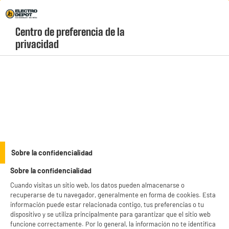
Envio Gratis +99€ y Recogida Gratis en tienda 1h
Centro de preferencia de la 
geolocation-header-icon-text
header-
Carrito
privacidad
Menú
login-
account
Teléfono móvil, Smartphone
(39 produits)
Compra
smartphones baratos y libres
en Electro Depot al precio más bajo del
mercado sin renunciar a la calidad. Descubre una amplia gama de teléfonos
móviles económicos de grandes marcas con
3 años de garantía
y un rendimiento
see_more_label
Sobre la confidencialidad
excepcional. Encuentra el dispositivo perfecto para tu día a día y ahorra al
máximo con nuestras ofertas exclusivas.
Sobre la confidencialidad
productItem_availability_txt-
productItem__availability-
Cuando visitas un sitio web, los datos pueden almacenarse o
current-store
change-btn
recuperarse de tu navegador, generalmente en forma de cookies. Esta
LEGANÉS, MADRID
información puede estar relacionada contigo, tus preferencias o tu
dispositivo y se utiliza principalmente para garantizar que el sitio web
product_list_sticky_button_Filter
product_list_stic
funcione correctamente. Por lo general, la información no te identifica