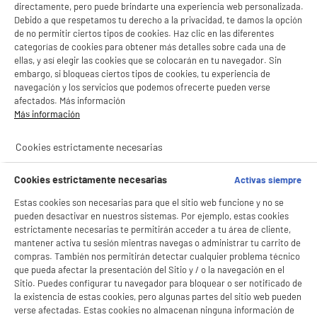
directamente, pero puede brindarte una experiencia web personalizada.
Debido a que respetamos tu derecho a la privacidad, te damos la opción
B
de no permitir ciertos tipos de cookies. Haz clic en las diferentes
categorías de cookies para obtener más detalles sobre cada una de
Movil XIAOMI Redmi A5 4G 64Gb Negro
ellas, y así elegir las cookies que se colocarán en tu navegador. Sin
pantalla : 6,88 ", IPS - 120Hz, 1640 x 720p HD+
embargo, si bloqueas ciertos tipos de cookies, tu experiencia de
procesador : 1,8 GHz Octa-Core, RAM 3
navegación y los servicios que podemos ofrecerte pueden verse
Capacidad de la batería (mAh) : 5200 mAh
afectados. Más información
78
€
96
Más información
★★★★★
★★★★★
4.6
/5
(
22
)
Cookies estrictamente necesarias
compare_product
Cookies estrictamente necesarias
Activas siempre
Estas cookies son necesarias para que el sitio web funcione y no se
pueden desactivar en nuestros sistemas. Por ejemplo, estas cookies
estrictamente necesarias te permitirán acceder a tu área de cliente,
ELECTROCHOLLOS
mantener activa tu sesión mientras navegas o administrar tu carrito de
Movil XIAOMI Redmi A5 4G 64Gb Dorado
B
compras. También nos permitirán detectar cualquier problema técnico
pantalla : 6,8 ", IPS - 120Hz, 1640 x 720p HD+
que pueda afectar la presentación del Sitio y / o la navegación en el
procesador : 1,8 GHz Octa-Core, RAM 3
Sitio. Puedes configurar tu navegador para bloquear o ser notificado de
Capacidad de la batería (mAh) : 5200 mAh
la existencia de estas cookies, pero algunas partes del sitio web pueden
78
verse afectadas. Estas cookies no almacenan ninguna información de
€
94