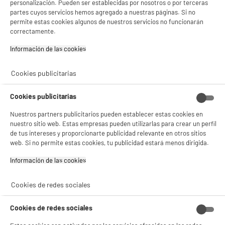
personalización. Pueden ser establecidas por nosotros o por terceras
partes cuyos servicios hemos agregado a nuestras páginas. Si no
permite estas cookies algunos de nuestros servicios no funcionarán
B
correctamente.
Movil XIAOMI Redmi Note15 256Gb 5G Negro
pantalla : 6,77 ", AMOLED, 2400 x 1080p
Información de las cookies‎
FullHD+
procesador : 2,4 Ghz Octo-Core, RAM 8
Cookies publicitarias
Capacidad de la batería (mAh) : 5520 mAh
★★★★★
★★★★★
235
€
95
4.8
/5
(
46
)
Cookies publicitarias
Pago a
plazos
Nuestros partners publicitarios pueden establecer estas cookies en
compare_product
nuestro sitio web. Estas empresas pueden utilizarlas para crear un perfil
de tus intereses y proporcionarte publicidad relevante en otros sitios
web. Si no permite estas cookies, tu publicidad estará menos dirigida.
Información de las cookies‎
BIENVENIDO a ELECTRO
Rechazar todas
DEPOT
A
Cookies de redes sociales
Teléfono Movil XIAOMI Redmi 15C 256Gb 5G
Con el fin de mejorar tu experiencia, y tras tu consentimiento, ELECTRO DEPOT
Negro
y sus socios utilizan cookies que procesan tus datos personales para:
Cookies de redes sociales
- compartir contenido adaptado a tus preferencias
pantalla : 6,9 ", FHD+, 2340 x 1080p FHD+
- ofrecer publicidad y comunicaciones personalizadas
procesador : 2,3 GHz Octa-Core, RAM 4