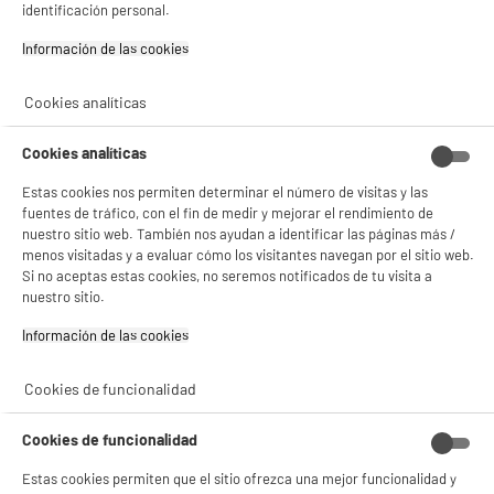
identificación personal.
Información de las cookies‎
compare_product
Cookies analíticas
Cookies analíticas
Estas cookies nos permiten determinar el número de visitas y las
Movil SAMSUNG Galaxy A17 4G de 128 GB, color
fuentes de tráfico, con el fin de medir y mejorar el rendimiento de
gris
nuestro sitio web. También nos ayudan a identificar las páginas más /
pantalla : 6,7 ", Super AMOLED, 2340 x 1080p
menos visitadas y a evaluar cómo los visitantes navegan por el sitio web.
FHD+
Si no aceptas estas cookies, no seremos notificados de tu visita a
procesador : 2,2 Ghz Octo-Core, RAM 4
nuestro sitio.
★★★★★
★★★★★
Capacidad de la batería (mAh) : 5000 mAh
5
/5
(
1
)
Información de las cookies‎
144
€
96
Pago a
plazos
compare_product
Cookies de funcionalidad
Cookies de funcionalidad
Estas cookies permiten que el sitio ofrezca una mejor funcionalidad y