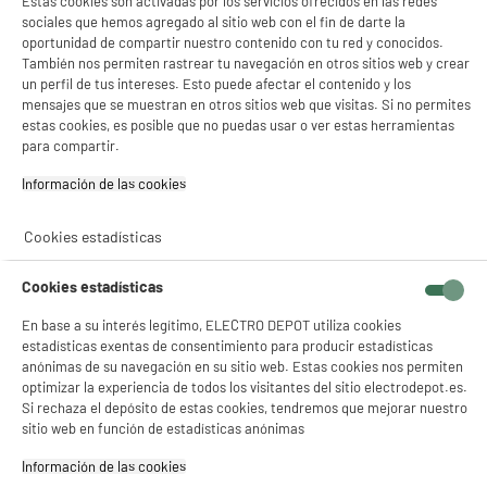
Estas cookies son activadas por los servicios ofrecidos en las redes
Tipo : Tapa
sociales que hemos agregado al sitio web con el fin de darte la
Numero de personas :
oportunidad de compartir nuestro contenido con tu red y conocidos.
También nos permiten rastrear tu navegación en otros sitios web y crear
Numero de recetas :
un perfil de tus intereses. Esto puede afectar el contenido y los
6
€
49
mensajes que se muestran en otros sitios web que visitas. Si no permites
estas cookies, es posible que no puedas usar o ver estas herramientas
★★★★★
★★★★★
para compartir.
4.5
/5
(
4
)
Información de las cookies‎
compare_product
Cookies estadísticas
Cookies estadísticas
Olla a presión MOULINEX Mini Cookeo 150R -
En base a su interés legítimo, ELECTRO DEPOT utiliza cookies
CE880410
estadísticas exentas de consentimiento para producir estadísticas
Tipo : Robot multicocción
anónimas de su navegación en su sitio web. Estas cookies nos permiten
Numero de personas : 3
optimizar la experiencia de todos los visitantes del sitio electrodepot.es.
Numero de recetas : 150
Si rechaza el depósito de estas cookies, tendremos que mejorar nuestro
★★★★★
★★★★★
sitio web en función de estadísticas anónimas
179
€
98
4.3
/5
(
4
)
Información de las cookies‎
Pago a
plazos