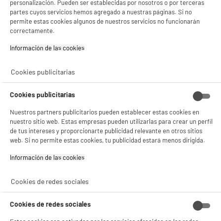
personalización. Pueden ser establecidas por nosotros o por terceras
compare_product
partes cuyos servicios hemos agregado a nuestras páginas. Si no
permite estas cookies algunos de nuestros servicios no funcionarán
correctamente.
Información de las cookies‎
ELECTROCHOLLOS
Cookies publicitarias
Tapa MOULINEX COOKEO EXTRA CRISP EZ15080
Tipo : Robot multicocción
Numero de personas : 6
Cookies publicitarias
Numero de recetas : 0
Nuestros partners publicitarios pueden establecer estas cookies en
89
€
nuestro sitio web. Estas empresas pueden utilizarlas para crear un perfil
de tus intereses y proporcionarte publicidad relevante en otros sitios
★★★★★
★★★★★
web. Si no permite estas cookies, tu publicidad estará menos dirigida.
4.9
/5
(
221
)
Información de las cookies‎
compare_product
Cookies de redes sociales
Cookies de redes sociales
ELECTROCHOLLOS
Tapa MOULINEX cookeo XA608000