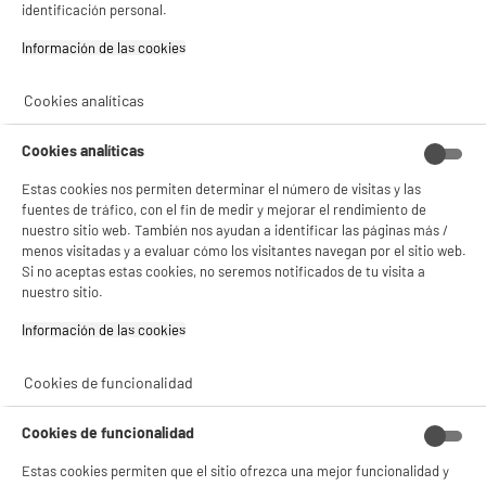
Compacta Smoothie Maker Magic Bullet Color
- facilitar el intercambio de contenido en las redes sociales
identificación personal.
Negro MBR04B
- analizar el tráfico en nuestro sitio web Consulta la política de cookies.
Consulta la política de cookies.
.
Tipo : Blender Go to sport / batido
Información de las cookies‎
Potencia : 200 W
Si aceptas, la experiencia será aún mejor. Si no acepta, se utilizarán cookies
24
€
96
estadísticas anónimas basadas en tu navegación. Puedes oponerte a su uso
Cookies analíticas
gestionando sus cookies.
★★★★★
★★★★★
¡Buena visita!
4.7
/5
(
76
)
Cookies analíticas
✔ ACEPTAR TODAS
compare_product
Estas cookies nos permiten determinar el número de visitas y las
fuentes de tráfico, con el fin de medir y mejorar el rendimiento de
Gestionar cookies
nuestro sitio web. También nos ayudan a identificar las páginas más /
menos visitadas y a evaluar cómo los visitantes navegan por el sitio web.
Si no aceptas estas cookies, no seremos notificados de tu visita a
PRECIO IMBATIBLE
nuestro sitio.
Robot amasadora VALBERG VB-KM842WH 800W
4,2L
Información de las cookies‎
especificaciones : 800 W, 6 velocidades,
Función Pulse
Cookies de funcionalidad
Bol : 4,2 l
Accesorios : Kit reposteria
Cookies de funcionalidad
49
€
96
★★★★★
★★★★★
4.3
/5
(
96
)
Estas cookies permiten que el sitio ofrezca una mejor funcionalidad y