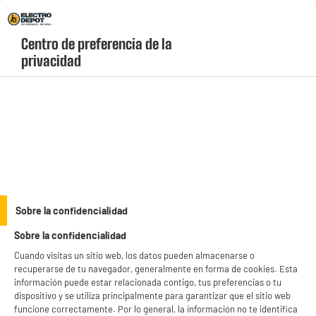
Envio Gratis +99€ y Recogida Gratis en tienda 1h
Centro de preferencia de la 
geolocation-header-icon-text
header-
Carrito
privacidad
Menú
login-
account
Robot de cocina barato
(6 produits)
¡Descubre aquí un robot de cocina barato perfecto para compartir
momentos inolvidables con amigos y familia mientras preparas
deliciosos platos sin esfuerzo! Un robot de cocina barato te
see_more_label
ayudará a ahorrar tiempo cada día con sus recetas prácticas y
Sobre la confidencialidad
preprogramadas. Conoce los mejores modelos, como el Moulinex
Sobre la confidencialidad
Cookéo, y benefíciate de precios bajos todo el año en una amplia
gama de pequeños electrodomésticos. Pide la recogida gratuita en
Cuando visitas un sitio web, los datos pueden almacenarse o
COOKEO
BLENDER
ROBOT REPOSTERÍA
tienda o recibe tu robot de cocina barato directamente en casa.
recuperarse de tu navegador, generalmente en forma de cookies. Esta
información puede estar relacionada contigo, tus preferencias o tu
productItem_availability_txt-
dispositivo y se utiliza principalmente para garantizar que el sitio web
productItem__availability-
current-store
funcione correctamente. Por lo general, la información no te identifica
change-btn