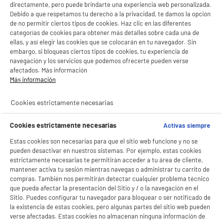
LEGANÉS, MADRID
directamente, pero puede brindarte una experiencia web personalizada.
Debido a que respetamos tu derecho a la privacidad, te damos la opción
product_list_sticky_button_Filter
product_list_stic
de no permitir ciertos tipos de cookies. Haz clic en las diferentes
categorías de cookies para obtener más detalles sobre cada una de
ellas, y así elegir las cookies que se colocarán en tu navegador. Sin
embargo, si bloqueas ciertos tipos de cookies, tu experiencia de
ELECTROCHOLLOS
navegación y los servicios que podemos ofrecerte pueden verse
Batidora portátil vaso NINJA BLAST BC151EUBK
afectados. Más información
Tipo : Blender Go to sport / batido
Más información
Potencia :
54
€
96
Cookies estrictamente necesarias
Cookies estrictamente necesarias
Activas siempre
★★★★★
★★★★★
Estas cookies son necesarias para que el sitio web funcione y no se
4.6
/5
(
758
)
pueden desactivar en nuestros sistemas. Por ejemplo, estas cookies
BIENVENIDO a ELECTRO
estrictamente necesarias te permitirán acceder a tu área de cliente,
compare_product
Rechazar todas
mantener activa tu sesión mientras navegas o administrar tu carrito de
DEPOT
compras. También nos permitirán detectar cualquier problema técnico
que pueda afectar la presentación del Sitio y / o la navegación en el
Con el fin de mejorar tu experiencia, y tras tu consentimiento, ELECTRO DEPOT
Sitio. Puedes configurar tu navegador para bloquear o ser notificado de
y sus socios utilizan cookies que procesan tus datos personales para:
PRECIO IMBATIBLE
la existencia de estas cookies, pero algunas partes del sitio web pueden
- compartir contenido adaptado a tus preferencias
Batidora de vaso NUTRIBULLET 200W 0.5L
- ofrecer publicidad y comunicaciones personalizadas
verse afectadas. Estas cookies no almacenan ninguna información de