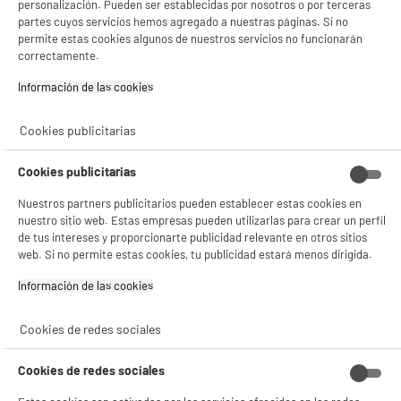
personalización. Pueden ser establecidas por nosotros o por terceras
partes cuyos servicios hemos agregado a nuestras páginas. Si no
BIENVENIDO a ELECTRO
Rechazar todas
BY ELECTRODEPOT
permite estas cookies algunos de nuestros servicios no funcionarán
DESTRUCTORA DE PAPEL ELECTRO DEPOT
correctamente.
DEPOT
Dimensiones : AL 32,2 cm x AN 28,5 cm x PR
Con el fin de mejorar tu experiencia, y tras tu consentimiento, ELECTRO DEPOT
13,5 cm
Información de las cookies‎
y sus socios utilizan cookies que procesan tus datos personales para:
Tipo de producto : DESTRUCTOR
- compartir contenido adaptado a tus preferencias
19
€
96
- ofrecer publicidad y comunicaciones personalizadas
Cookies publicitarias
- facilitar el intercambio de contenido en las redes sociales
- analizar el tráfico en nuestro sitio web Consulta la política de cookies.
★★★★★
★★★★★
Cookies publicitarias
Consulta la política de cookies.
.
4.4
/5
(
59
)
Nuestros partners publicitarios pueden establecer estas cookies en
Si aceptas, la experiencia será aún mejor. Si no acepta, se utilizarán cookies
estadísticas anónimas basadas en tu navegación. Puedes oponerte a su uso
nuestro sitio web. Estas empresas pueden utilizarlas para crear un perfil
compare_product
gestionando sus cookies.
de tus intereses y proporcionarte publicidad relevante en otros sitios
¡Buena visita!
web. Si no permite estas cookies, tu publicidad estará menos dirigida.
✔ ACEPTAR TODAS
Información de las cookies‎
BY ELECTRODEPOT
Cable de red Ethernet EDENWOOD Gigabit Lan
Gestionar cookies
Cookies de redes sociales
10Gbit/s 10M recto RJ45 CAT6 blanco.
Tipo :
Cookies de redes sociales
3
€
96