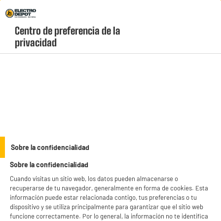
Envio Gratis +99€ y Recogida Gratis en tienda 1h
Centro de preferencia de la 
geolocation-header-icon-text
header-
Carrito
privacidad
Menú
login-
account
Accesorios para ordenadores
(32 produits)
Completa tu setup y optimiza tu rendimiento con nuestra selección de
accesorios de informática baratos
y componentes esenciales. Encuentra
alfombrillas, cables HDMI, hubs USB, mochilas para portátiles y soportes de
see_more_label
Sobre la confidencialidad
marcas líderes a precios imbatibles. ¡Aprovecha los "Electrochollos" de Electro
Depot y equípate por mucho menos de lo que imaginas!
Sobre la confidencialidad
productItem_availability_txt-
productItem__availability-
Cuando visitas un sitio web, los datos pueden almacenarse o
current-store
change-btn
recuperarse de tu navegador, generalmente en forma de cookies. Esta
LEGANÉS, MADRID
información puede estar relacionada contigo, tus preferencias o tu
dispositivo y se utiliza principalmente para garantizar que el sitio web
product_list_sticky_button_Filter
product_list_stic
funcione correctamente. Por lo general, la información no te identifica