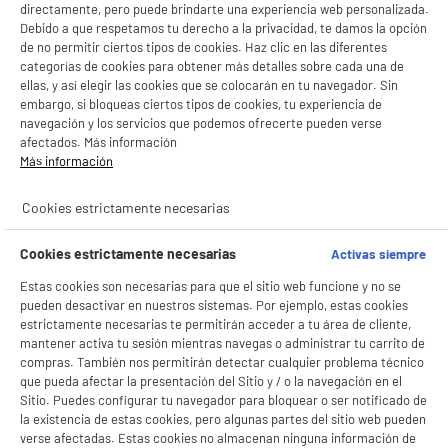
directamente, pero puede brindarte una experiencia web personalizada.
Debido a que respetamos tu derecho a la privacidad, te damos la opción
PRECIO IMBATIBLE
de no permitir ciertos tipos de cookies. Haz clic en las diferentes
categorías de cookies para obtener más detalles sobre cada una de
Papel Impresora XEROX Performer A4 de 80 g
ellas, y así elegir las cookies que se colocarán en tu navegador. Sin
Numero de hojas : 500
embargo, si bloqueas ciertos tipos de cookies, tu experiencia de
Peso (g / m²) : 80
navegación y los servicios que podemos ofrecerte pueden verse
3
€
85
afectados. Más información
Más información
★★★★★
★★★★★
Cookies estrictamente necesarias
4.6
/5
(
217
)
Cookies estrictamente necesarias
Activas siempre
compare_product
Estas cookies son necesarias para que el sitio web funcione y no se
pueden desactivar en nuestros sistemas. Por ejemplo, estas cookies
estrictamente necesarias te permitirán acceder a tu área de cliente,
BY ELECTRODEPOT
mantener activa tu sesión mientras navegas o administrar tu carrito de
compras. También nos permitirán detectar cualquier problema técnico
Cable EDENWOOD impresora 2.0 2M
que pueda afectar la presentación del Sitio y / o la navegación en el
Tipo :
Sitio. Puedes configurar tu navegador para bloquear o ser notificado de
1
€
96
la existencia de estas cookies, pero algunas partes del sitio web pueden
verse afectadas. Estas cookies no almacenan ninguna información de