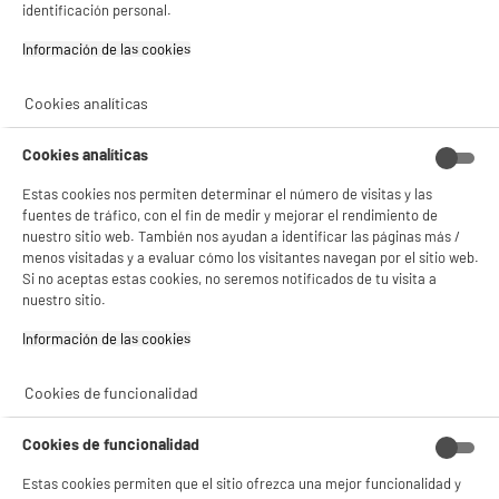
identificación personal.
★★★★★
★★★★★
Información de las cookies‎
4.6
/5
(
65
)
Cookies analíticas
compare_product
Cookies analíticas
Estas cookies nos permiten determinar el número de visitas y las
PRECIO IMBATIBLE
fuentes de tráfico, con el fin de medir y mejorar el rendimiento de
Cable de red Ethernet EDENWOOD Gigabit Lan
nuestro sitio web. También nos ayudan a identificar las páginas más /
10Gbit/s 3M recto RJ45 CAT6 blanco.
menos visitadas y a evaluar cómo los visitantes navegan por el sitio web.
Si no aceptas estas cookies, no seremos notificados de tu visita a
Tipo :
nuestro sitio.
1
€
96
Información de las cookies‎
★★★★★
★★★★★
Cookies de funcionalidad
4.7
/5
(
39
)
Cookies de funcionalidad
compare_product
Estas cookies permiten que el sitio ofrezca una mejor funcionalidad y