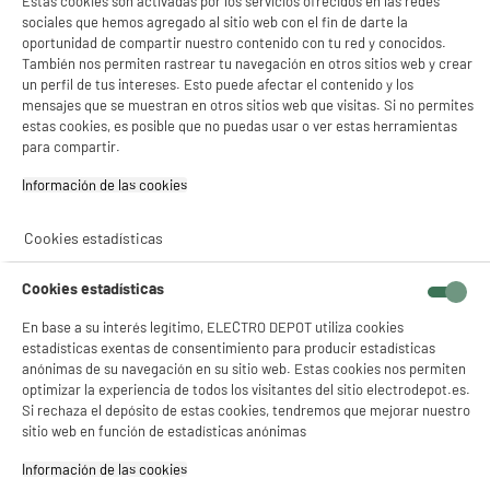
Estas cookies son activadas por los servicios ofrecidos en las redes
sociales que hemos agregado al sitio web con el fin de darte la
★★★★★
★★★★★
oportunidad de compartir nuestro contenido con tu red y conocidos.
4.9
/5
(
33
)
También nos permiten rastrear tu navegación en otros sitios web y crear
un perfil de tus intereses. Esto puede afectar el contenido y los
compare_product
mensajes que se muestran en otros sitios web que visitas. Si no permites
estas cookies, es posible que no puedas usar o ver estas herramientas
para compartir.
Información de las cookies‎
ELECTROCHOLLOS
Fuente de alimentación universal EDENWOOD de
Cookies estadísticas
3 a 12 V - 27 W USB-C + 20 conectores
Potencia (W) : 27 W
Numero de conectores : 20
Cookies estadísticas
24
€
94
En base a su interés legítimo, ELECTRO DEPOT utiliza cookies
estadísticas exentas de consentimiento para producir estadísticas
★★★★★
★★★★★
anónimas de su navegación en su sitio web. Estas cookies nos permiten
3
/5
(
2
)
optimizar la experiencia de todos los visitantes del sitio electrodepot.es.
Si rechaza el depósito de estas cookies, tendremos que mejorar nuestro
compare_product
sitio web en función de estadísticas anónimas
Información de las cookies‎