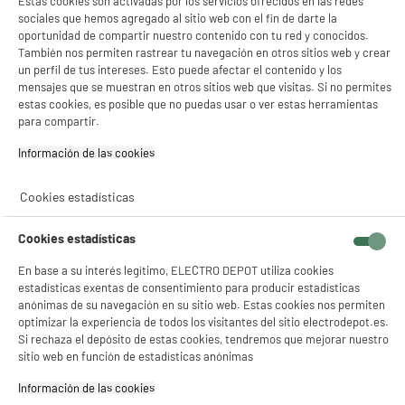
Estas cookies son activadas por los servicios ofrecidos en las redes
Programas automáticos : Sí
sociales que hemos agregado al sitio web con el fin de darte la
129
€
95
compare_product
oportunidad de compartir nuestro contenido con tu red y conocidos.
También nos permiten rastrear tu navegación en otros sitios web y crear
Pago a
plazos
un perfil de tus intereses. Esto puede afectar el contenido y los
mensajes que se muestran en otros sitios web que visitas. Si no permites
estas cookies, es posible que no puedas usar o ver estas herramientas
para compartir.
Información de las cookies‎
Cookies estadísticas
BY ELECTRODEPOT
Freidora de Aire 7,6 L VALBERG Doble
Resistencia VAL-AF76 6 personas
Cookies estadísticas
Capacidad de la cuba (l) : 7,6 L
En base a su interés legítimo, ELECTRO DEPOT utiliza cookies
Número de personas : 6
estadísticas exentas de consentimiento para producir estadísticas
Programas automáticos : Sí
anónimas de su navegación en su sitio web. Estas cookies nos permiten
59
€
96
optimizar la experiencia de todos los visitantes del sitio electrodepot.es.
★★★★★
★★★★★
Si rechaza el depósito de estas cookies, tendremos que mejorar nuestro
4.7
/5
(
223
)
sitio web en función de estadísticas anónimas
Información de las cookies‎
compare_product