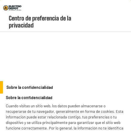
Envio Gratis +99€ y Recogida Gratis en tienda 1h
Centro de preferencia de la 
geolocation-header-icon-text
header-
Carrito
privacidad
Menú
login-
account
Airfryer, Freidoras de aire baratas
(10 produits)
Prepare numerosas recetas en la freidora sin aceite. Además de ser
útil para hacer patatas fritas crujientes, puede preparar otros
platos sorprendentes con muy poca grasa. Encuentre todos los
see_more_label
modelos, desde el más pequeño hasta el XXL con todas las
Sobre la confidencialidad
funciones, a los mejores precios en ELECTRO DEPOT.
Sobre la confidencialidad
productItem_availability_txt-
productItem__availability-
Cuando visitas un sitio web, los datos pueden almacenarse o
current-store
change-btn
recuperarse de tu navegador, generalmente en forma de cookies. Esta
LEGANÉS, MADRID
información puede estar relacionada contigo, tus preferencias o tu
dispositivo y se utiliza principalmente para garantizar que el sitio web
product_list_sticky_button_Filter
product_list_stic
funcione correctamente. Por lo general, la información no te identifica