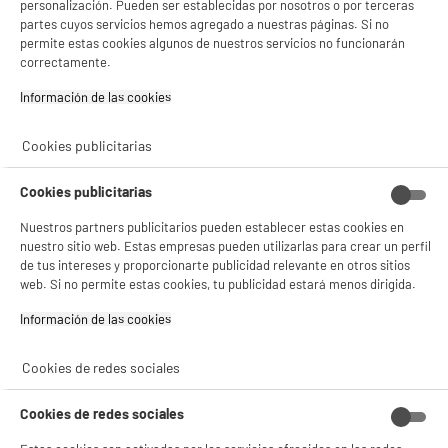
personalización. Pueden ser establecidas por nosotros o por terceras
partes cuyos servicios hemos agregado a nuestras páginas. Si no
✔ ACEPTAR TODAS
permite estas cookies algunos de nuestros servicios no funcionarán
correctamente.
Freidora de Aire 7,6L con doble resistencia, con
Gestionar cookies
ventana y pantalla color, arifry VALBERG
Información de las cookies‎
Capacidad de la cuba (l) : 7,6 L
Número de personas : 6
Cookies publicitarias
Programas automáticos : Sí
59
€
96
compare_product
Cookies publicitarias
Nuestros partners publicitarios pueden establecer estas cookies en
nuestro sitio web. Estas empresas pueden utilizarlas para crear un perfil
de tus intereses y proporcionarte publicidad relevante en otros sitios
web. Si no permite estas cookies, tu publicidad estará menos dirigida.
Información de las cookies‎
Cookies de redes sociales
Air Fryer Turbo Blaze 6L, Freidora de Aire sin
Aceite 9 en 1, Doble Resistencia, 1725w,Cosori
Capacidad de la cuba (l) : 6 L
Cookies de redes sociales
Número de personas : 5