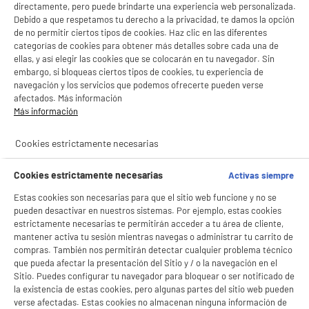
directamente, pero puede brindarte una experiencia web personalizada.
Debido a que respetamos tu derecho a la privacidad, te damos la opción
BY ELECTRODEPOT
de no permitir ciertos tipos de cookies. Haz clic en las diferentes
categorías de cookies para obtener más detalles sobre cada una de
Freidora de Aire VALBERG 11L con Ventana y
Cesta Modular XXL
ellas, y así elegir las cookies que se colocarán en tu navegador. Sin
embargo, si bloqueas ciertos tipos de cookies, tu experiencia de
Capacidad de la cuba (l) : 11,5 L
navegación y los servicios que podemos ofrecerte pueden verse
Número de personas : 8
afectados. Más información
Programas automáticos : Sí
Más información
79
€
96
★★★★★
★★★★★
Cookies estrictamente necesarias
4.7
/5
(
105
)
Cookies estrictamente necesarias
Activas siempre
compare_product
Estas cookies son necesarias para que el sitio web funcione y no se
pueden desactivar en nuestros sistemas. Por ejemplo, estas cookies
estrictamente necesarias te permitirán acceder a tu área de cliente,
mantener activa tu sesión mientras navegas o administrar tu carrito de
PRECIO IMBATIBLE
compras. También nos permitirán detectar cualquier problema técnico
Freidora de Aire 5L High One HO-AF5 Capacidad
que pueda afectar la presentación del Sitio y / o la navegación en el
4 personas
Sitio. Puedes configurar tu navegador para bloquear o ser notificado de
Capacidad de la cuba (l) : 5 L
la existencia de estas cookies, pero algunas partes del sitio web pueden
Número de personas : 4
verse afectadas. Estas cookies no almacenan ninguna información de
Programas automáticos : Sí