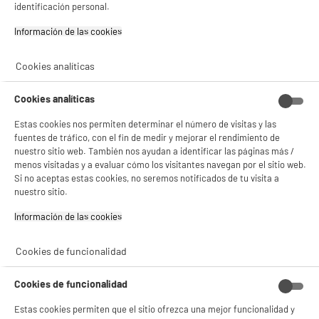
identificación personal.
29
€
96
Información de las cookies‎
★★★★★
★★★★★
4.8
/5
(
128
)
Cookies analíticas
compare_product
Cookies analíticas
Estas cookies nos permiten determinar el número de visitas y las
BIENVENIDO a ELECTRO
fuentes de tráfico, con el fin de medir y mejorar el rendimiento de
ELECTROCHOLLOS
Rechazar todas
nuestro sitio web. También nos ayudan a identificar las páginas más /
FREIDORA DE AIRE DIGITAL 8L, DISPLAY COLORES,
DEPOT
menos visitadas y a evaluar cómo los visitantes navegan por el sitio web.
DOBLE RESISTENCIA, JOCCA 2767
Si no aceptas estas cookies, no seremos notificados de tu visita a
Con el fin de mejorar tu experiencia, y tras tu consentimiento, ELECTRO DEPOT
Capacidad de la cuba (l) : 8 L
nuestro sitio.
y sus socios utilizan cookies que procesan tus datos personales para:
Número de personas : 4
- compartir contenido adaptado a tus preferencias
Programas automáticos :
Información de las cookies‎
- ofrecer publicidad y comunicaciones personalizadas
- facilitar el intercambio de contenido en las redes sociales
59
€
96
- analizar el tráfico en nuestro sitio web Consulta la política de cookies.
Cookies de funcionalidad
Consulta la política de cookies.
.
compare_product
Si aceptas, la experiencia será aún mejor. Si no acepta, se utilizarán cookies
Cookies de funcionalidad
estadísticas anónimas basadas en tu navegación. Puedes oponerte a su uso
gestionando sus cookies.
Estas cookies permiten que el sitio ofrezca una mejor funcionalidad y
¡Buena visita!