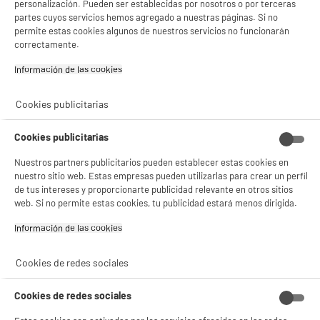
personalización. Pueden ser establecidas por nosotros o por terceras
y sus socios utilizan cookies que procesan tus datos personales para:
- compartir contenido adaptado a tus preferencias
partes cuyos servicios hemos agregado a nuestras páginas. Si no
- ofrecer publicidad y comunicaciones personalizadas
permite estas cookies algunos de nuestros servicios no funcionarán
- facilitar el intercambio de contenido en las redes sociales
correctamente.
- analizar el tráfico en nuestro sitio web Consulta la política de cookies.
Consulta la política de cookies.
.
Información de las cookies‎
Si aceptas, la experiencia será aún mejor. Si no acepta, se utilizarán cookies
estadísticas anónimas basadas en tu navegación. Puedes oponerte a su uso
Cookies publicitarias
gestionando sus cookies.
¡Buena visita!
Cookies publicitarias
✔ ACEPTAR TODAS
Nuestros partners publicitarios pueden establecer estas cookies en
nuestro sitio web. Estas empresas pueden utilizarlas para crear un perfil
Gestionar cookies
de tus intereses y proporcionarte publicidad relevante en otros sitios
web. Si no permite estas cookies, tu publicidad estará menos dirigida.
Información de las cookies‎
Cookies de redes sociales
Cookies de redes sociales