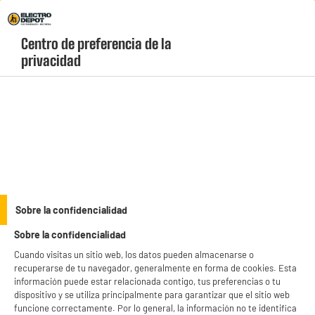
Envio Gratis +99€ y Recogida Gratis en tienda 1h
Centro de preferencia de la 
geolocation-header-icon-text
header-
Carrito
privacidad
Menú
login-
account
Frigoríficos combi
BY ELECTRODEPOT
Sobre la confidencialidad
Frigorífico Combi VALBERG CS 315 C 315L 186cm
Sobre la confidencialidad
Estático Inox Clase C
Cuando visitas un sitio web, los datos pueden almacenarse o
recuperarse de tu navegador, generalmente en forma de cookies. Esta
información puede estar relacionada contigo, tus preferencias o tu
dispositivo y se utiliza principalmente para garantizar que el sitio web
funcione correctamente. Por lo general, la información no te identifica