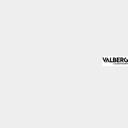
mo los visitantes
.
Desactivado
blecidas por nosotros o
nos de nuestros servicios
Desactivado
den utilizarlas para
stas cookies, tu