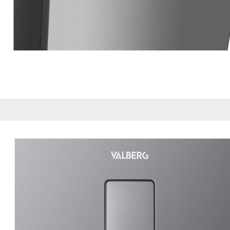
de nuestro sitio web
navegan por el sitio
Información de las
Cookies de funcio
Estas cookies permit
por terceras partes 
no funcionarán corr
Información de las
Cookies publicitar
Nuestros partners pu
crear un perfil de t
publicidad estará me
Información de las
Cookies de redes s