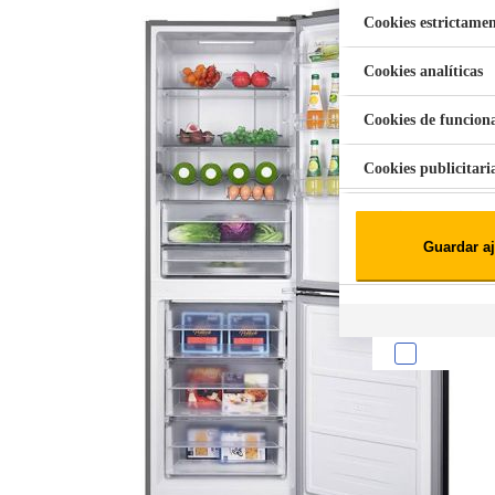
Cookies estrictamen
Cookies analíticas
Aspiradora Quitamanchas 450W VAL
Cookies de funcion
Cookies publicitari
Cookies de redes soc
Guardar aj
Cookies estadísticas
Lista de cooki
Sobre la confiden
Cuando visitas un s