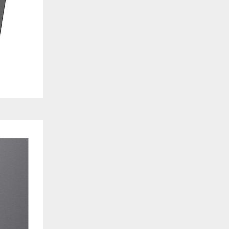
. También nos ayudan a identificar las páginas más / menos visitadas y a evaluar có
 web. Si no aceptas estas cookies, no seremos notificados de tu visita a nuestro sitio
 cookies‎
nalidad
en que el sitio ofrezca una mejor funcionalidad y personalización. Pueden ser esta
cuyos servicios hemos agregado a nuestras páginas. Si no permite estas cookies algu
ectamente.
 cookies‎
ias
blicitarios pueden establecer estas cookies en nuestro sitio web. Estas empresas pue
us intereses y proporcionarte publicidad relevante en otros sitios web. Si no permite e
nos dirigida.
 cookies‎
ociales