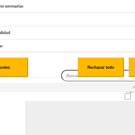
te necesarias
€
42
49
BERG 1,1L Limpia Sofás Alfombras Coche SP3
alidad
as
iales
ustes
Rechazar todo
es
Leg.I
cialidad
itio web, los datos pueden almacenarse o recuperarse de tu navegador, generalmente