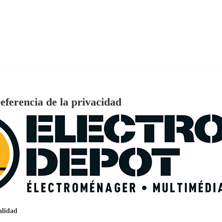
eferencia de la privacidad
€
96
159
Pago a
plazos
nción EcoTank EPSON ET-2861
alidad