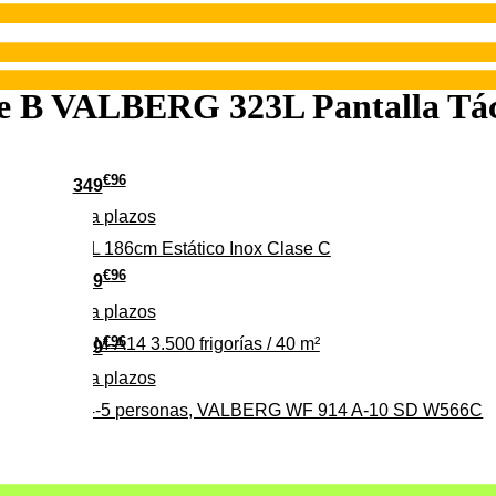
se B VALBERG 323L Pantalla Tác
€
96
349
Pago a
plazos
 315 C 315L 186cm Estático Inox Clase C
€
96
369
Pago a
plazos
€
96
ALBERG CLIM-A14 3.500 frigorías / 40 m²
279
Pago a
plazos
0%, ideal para 4-5 personas, VALBERG WF 914 A-10 SD W566C