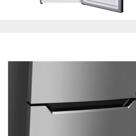
Esta información pue
que el sitio web fun
experiencia web pers
tipos de cookies. Ha
las cookies que se c
los servicios que p
Más información
Cookies estrictam
Estas cookies son ne
cookies estrictament
administrar tu carri
presentación del Sit
existencia de estas 
información de iden
Información de las
Cookies analíticas
Estas cookies nos pe