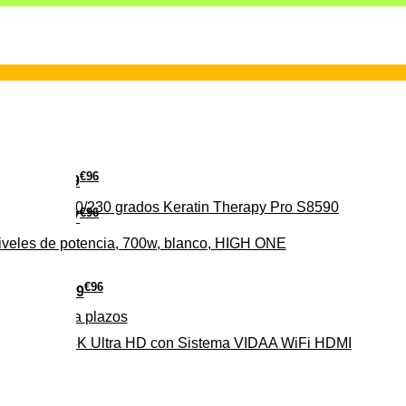
€
96
29
erámica 160/230 grados Keratin Therapy Pro S8590
€
96
37
iveles de potencia, 700w, blanco, HIGH ONE
€
96
279
Pago a
plazos
HD-EL 4K Ultra HD con Sistema VIDAA WiFi HDMI