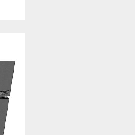
de estar relacionada contigo, tus preferencias o tu dispositivo y se utiliza princip
cione correctamente. Por lo general, la información no te identifica directamente, p
onalizada. Debido a que respetamos tu derecho a la privacidad, te damos la opción 
z clic en las diferentes categorías de cookies para obtener más detalles sobre cada un
olocarán en tu navegador. Sin embargo, si bloqueas ciertos tipos de cookies, tu ex
odemos ofrecerte pueden verse afectados. Más información
ente necesarias
cesarias para que el sitio web funcione y no se pueden desactivar en nuestros siste
e necesarias te permitirán acceder a tu área de cliente, mantener activa tu sesión m
to de compras. También nos permitirán detectar cualquier problema técnico que pued
io y / o la navegación en el Sitio. Puedes configurar tu navegador para bloquear o se
cookies, pero algunas partes del sitio web pueden verse afectadas. Estas cookies n
tificación personal.
 cookies‎
rmiten determinar el número de visitas y las fuentes de tráfico, con el fin de medir