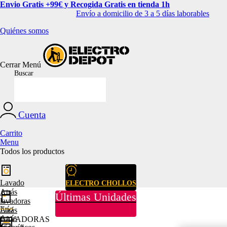
Envio Gratis +99€ y Recogida Gratis en tienda 1h
Envío a domicilio de 3 a 5 días laborables
Quiénes somos
Cerrar
Menú
Buscar
Cuenta
Carrito
Menu
Todos los productos
Lavado
ELECTRO CHOLLOS
Atrás
Últimas Unidades
lavadoras
Frío
Atrás
Atrás
LAVADORAS