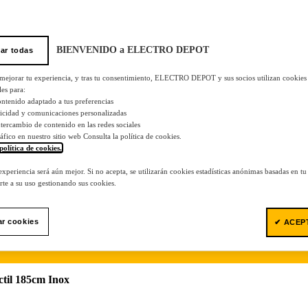
BIENVENIDO a ELECTRO DEPOT
ar todas
 mejorar tu experiencia, y tras tu consentimiento, ELECTRO DEPOT y sus socios utilizan cookies
les para:
ontenido adaptado a tus preferencias
licidad y comunicaciones personalizadas
 intercambio de contenido en las redes sociales
tráfico en nuestro sitio web Consulta la política de cookies.
política de cookies.
.
 experiencia será aún mejor. Si no acepta, se utilizarán cookies estadísticas anónimas basadas en t
te a su uso gestionando sus cookies.
ar cookies
✔ ACEP
til 185cm Inox