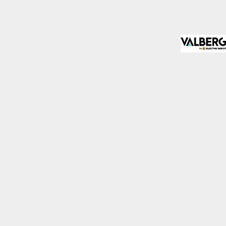
almente para garantizar
ero puede brindarte una
de no permitir ciertos
a de ellas, y así elegir
periencia de navegación y
Activas siempre
mas. Por ejemplo, estas
ientras navegas o
a afectar la
r notificado de la
o almacenan ninguna
Desactivado
 y mejorar el rendimiento