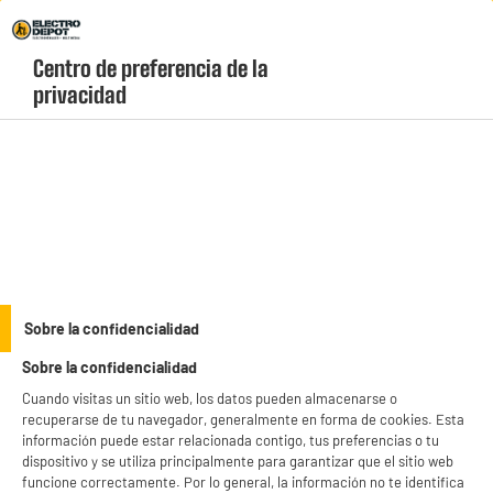
Envio Gratis +99€ y Recogida Gratis en tienda 1h
Centro de preferencia de la 
geolocation-header-icon-text
header-
Carrito
privacidad
Menú
login-
account
Frigoríficos combi
BY ELECTRODEPOT
Sobre la confidencialidad
Frigorífico Combi No Frost VALBERG 378L 201cm Alto
Sobre la confidencialidad
Clase A 29dB Inox
Cuando visitas un sitio web, los datos pueden almacenarse o
recuperarse de tu navegador, generalmente en forma de cookies. Esta
información puede estar relacionada contigo, tus preferencias o tu
dispositivo y se utiliza principalmente para garantizar que el sitio web
funcione correctamente. Por lo general, la información no te identifica