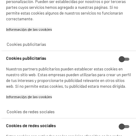
personalización. Pueden ser establecidas por nosotros o por terceras
y sus socios utilizan cookies que procesan tus datos personales para:
partes cuyos servicios hemos agregado a nuestras páginas. Si no
- compartir contenido adaptado a tus preferencias
permite estas cookies algunos de nuestros servicios no funcionarán
- ofrecer publicidad y comunicaciones personalizadas
correctamente.
- facilitar el intercambio de contenido en las redes sociales
- analizar el tráfico en nuestro sitio web Consulta la política de cookies.
Información de las cookies‎
Consulta la política de cookies.
.
Si aceptas, la experiencia será aún mejor. Si no acepta, se utilizarán cookies
Cookies publicitarias
estadísticas anónimas basadas en tu navegación. Puedes oponerte a su uso
gestionando sus cookies.
¡Buena visita!
Cookies publicitarias
✔ ACEPTAR TODAS
Nuestros partners publicitarios pueden establecer estas cookies en
nuestro sitio web. Estas empresas pueden utilizarlas para crear un perfil
de tus intereses y proporcionarte publicidad relevante en otros sitios
Gestionar cookies
web. Si no permite estas cookies, tu publicidad estará menos dirigida.
Información de las cookies‎
Cookies de redes sociales
Cookies de redes sociales