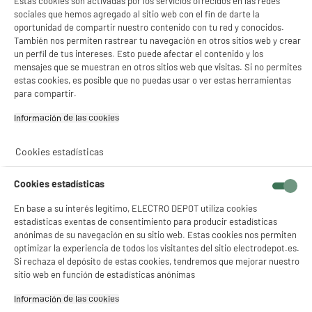
Estas cookies son activadas por los servicios ofrecidos en las redes
Dimensiones paquete
AL 38 cm x AN 25 cm x PR 1
sociales que hemos agregado al sitio web con el fin de darte la
cm
oportunidad de compartir nuestro contenido con tu red y conocidos.
También nos permiten rastrear tu navegación en otros sitios web y crear
Peso bruto
0,165kg
un perfil de tus intereses. Esto puede afectar el contenido y los
mensajes que se muestran en otros sitios web que visitas. Si no permites
Código del artículo
973297
estas cookies, es posible que no puedas usar o ver estas herramientas
para compartir.
Información de las cookies‎
Cookies estadísticas
Cookies estadísticas
En base a su interés legítimo, ELECTRO DEPOT utiliza cookies
estadísticas exentas de consentimiento para producir estadísticas
anónimas de su navegación en su sitio web. Estas cookies nos permiten
optimizar la experiencia de todos los visitantes del sitio electrodepot.es.
Si rechaza el depósito de estas cookies, tendremos que mejorar nuestro
sitio web en función de estadísticas anónimas
Información de las cookies‎