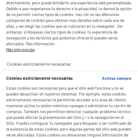
directamente, pero puede brindarte una experiencia web personalizada.
Debido a que respetamos tu derecho a la privacidad, te damos la opción
de no permitir ciertos tipos de cookies. Haz clic en las diferentes
categorías de cookies para obtener más detalles sobre cada una de
ellas, y así elegir las cookies que se colocarán en tu navegador. Sin
embargo, si bloqueas ciertos tipos de cookies, tu experiencia de
navegación y los servicios que podemos ofrecerte pueden verse
afectados. Más información
Más información
Cookies estrictamente necesarias
BIENVENIDO a ELECTRO
Rechazar todas
Cookies estrictamente necesarias
Activas siempre
DEPOT
Estas cookies son necesarias para que el sitio web funcione y no se
Con el fin de mejorar tu experiencia, y tras tu consentimiento, ELECTRO DEPOT
pueden desactivar en nuestros sistemas. Por ejemplo, estas cookies
y sus socios utilizan cookies que procesan tus datos personales para:
estrictamente necesarias te permitirán acceder a tu área de cliente,
- compartir contenido adaptado a tus preferencias
mantener activa tu sesión mientras navegas o administrar tu carrito de
- ofrecer publicidad y comunicaciones personalizadas
compras. También nos permitirán detectar cualquier problema técnico
- facilitar el intercambio de contenido en las redes sociales
que pueda afectar la presentación del Sitio y / o la navegación en el
- analizar el tráfico en nuestro sitio web Consulta la política de cookies.
Sitio. Puedes configurar tu navegador para bloquear o ser notificado de
Consulta la política de cookies.
.
la existencia de estas cookies, pero algunas partes del sitio web pueden
Si aceptas, la experiencia será aún mejor. Si no acepta, se utilizarán cookies
verse afectadas. Estas cookies no almacenan ninguna información de