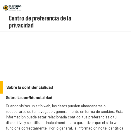
Envio Gratis +99€ y Recogida Gratis en tienda 1h
Centro de preferencia de la 
geolocation-header-icon-text
header-
Carrito
privacidad
Menú
login-
account
Utensilos de cocina
Juego de 3 paños de cocina surtidos 40x60cm
algodón
Sobre la confidencialidad
Sobre la confidencialidad
Cuando visitas un sitio web, los datos pueden almacenarse o
recuperarse de tu navegador, generalmente en forma de cookies. Esta
información puede estar relacionada contigo, tus preferencias o tu
dispositivo y se utiliza principalmente para garantizar que el sitio web
funcione correctamente. Por lo general, la información no te identifica