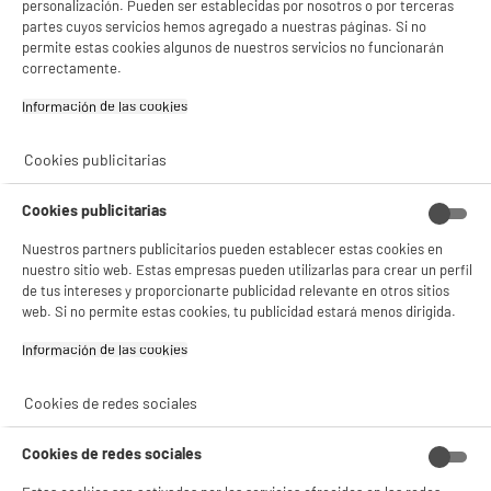
personalización. Pueden ser establecidas por nosotros o por terceras
partes cuyos servicios hemos agregado a nuestras páginas. Si no
permite estas cookies algunos de nuestros servicios no funcionarán
correctamente.
Garantía incluida :
3 años
Hasta
agosto 2029
Información de las cookies‎
Cookies publicitarias
Características
Cookies publicitarias
Tipo de producto
Paño de cocina
Nuestros partners publicitarios pueden establecer estas cookies en
Colores
Varios Colores
nuestro sitio web. Estas empresas pueden utilizarlas para crear un perfil
de tus intereses y proporcionarte publicidad relevante en otros sitios
Materia principal
Algodón
web. Si no permite estas cookies, tu publicidad estará menos dirigida.
Características adicionales
Lote de 3 paños de cocina
Información de las cookies‎
estampados:
3 estampados diferentes en
Cookies de redes sociales
un mismo color
Dimensiones del producto
AL 38 cm x AN 25 cm x PR 1
Cookies de redes sociales
cm