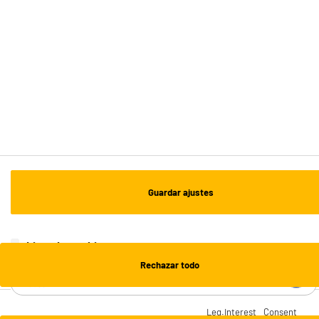
Recogida en 1h:
Gratuita
Envío a domicilio: 3 - 5 días laborables
ESTAMOS EN CONTACTO
¡DESCARGA NUESTRA APP!
¡SUSCRÍBETE A NUESTRA NEWSLETTER!
Guardar ajustes
OK
¡SÍGUENOS EN REDES!
Lista de cookies
Rechazar todo
¿NECESITAS AYUDA?
Leg.Interest
Consent