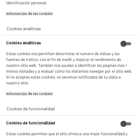
identificación personal.
✔ ACEPTAR TODAS
Información de las cookies‎
Gestionar cookies
Vídeo
Cookies analíticas
Cookies analíticas
Estas cookies nos permiten determinar el número de visitas y las
Características
fuentes de tráfico, con el fin de medir y mejorar el rendimiento de
nuestro sitio web. También nos ayudan a identificar las páginas más /
Marca
COSYLIFE
menos visitadas y a evaluar cómo los visitantes navegan por el sitio web.
Si no aceptas estas cookies, no seremos notificados de tu visita a
Tipo de producto
Pala escobilla
nuestro sitio.
Colores
Varios Colores
Información de las cookies‎
Materia principal
Plástico
Cookies de funcionalidad
Dimensiones del producto
AL 32 cm x AN 7 cm x PR 22
cm
Cookies de funcionalidad
Dimensiones paquete
AL 32 cm x AN 7 cm x PR 22
Estas cookies permiten que el sitio ofrezca una mejor funcionalidad y