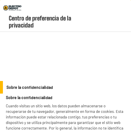
Envio Gratis +99€ y Recogida Gratis en tienda 1h
Centro de preferencia de la 
geolocation-header-icon-text
header-
Carrito
privacidad
Menú
login-
account
Droguería
BY ELECTRODEPOT
Sobre la confidencialidad
Cepillo fantasía COSYLIFE
Sobre la confidencialidad
Cuando visitas un sitio web, los datos pueden almacenarse o
recuperarse de tu navegador, generalmente en forma de cookies. Esta
información puede estar relacionada contigo, tus preferencias o tu
dispositivo y se utiliza principalmente para garantizar que el sitio web
funcione correctamente. Por lo general, la información no te identifica