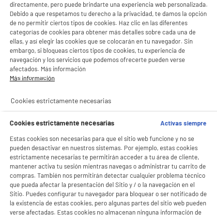
directamente, pero puede brindarte una experiencia web personalizada.
Debido a que respetamos tu derecho a la privacidad, te damos la opción
de no permitir ciertos tipos de cookies. Haz clic en las diferentes
categorías de cookies para obtener más detalles sobre cada una de
ellas, y así elegir las cookies que se colocarán en tu navegador. Sin
embargo, si bloqueas ciertos tipos de cookies, tu experiencia de
navegación y los servicios que podemos ofrecerte pueden verse
afectados. Más información
Más información
BIENVENIDO a ELECTRO
Rechazar todas
Cookies estrictamente necesarias
DEPOT
product_anchor_video
product_anchor_characteristics
Cookies estrictamente necesarias
Activas siempre
Con el fin de mejorar tu experiencia, y tras tu consentimiento, ELECTRO DEPOT
y sus socios utilizan cookies que procesan tus datos personales para:
2
€
78
Estas cookies son necesarias para que el sitio web funcione y no se
- compartir contenido adaptado a tus preferencias
pueden desactivar en nuestros sistemas. Por ejemplo, estas cookies
- ofrecer publicidad y comunicaciones personalizadas
- facilitar el intercambio de contenido en las redes sociales
estrictamente necesarias te permitirán acceder a tu área de cliente,
- analizar el tráfico en nuestro sitio web Consulta la política de cookies.
mantener activa tu sesión mientras navegas o administrar tu carrito de
Consulta la política de cookies.
.
compras. También nos permitirán detectar cualquier problema técnico
que pueda afectar la presentación del Sitio y / o la navegación en el
Si aceptas, la experiencia será aún mejor. Si no acepta, se utilizarán cookies
Sitio. Puedes configurar tu navegador para bloquear o ser notificado de
estadísticas anónimas basadas en tu navegación. Puedes oponerte a su uso
la existencia de estas cookies, pero algunas partes del sitio web pueden
gestionando sus cookies.
verse afectadas. Estas cookies no almacenan ninguna información de
¡Buena visita!