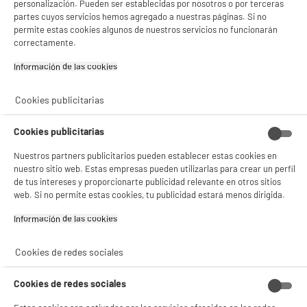
cm
personalización. Pueden ser establecidas por nosotros o por terceras
partes cuyos servicios hemos agregado a nuestras páginas. Si no
Características adicionales
Descubre nuestra Marca y
permite estas cookies algunos de nuestros servicios no funcionarán
nuestros Productos Cosylife
correctamente.
Peso neto
0,2kg
Información de las cookies‎
Nombre del fabricante,
ELECTRO DEPOT FRANCE
Cookies publicitarias
nombre de la empresa o marca
registrada
Cookies publicitarias
Dirección de envio
1 ROUTE DE VENDEVILLE
59155 FACHES THUMESNIL
Nuestros partners publicitarios pueden establecer estas cookies en
nuestro sitio web. Estas empresas pueden utilizarlas para crear un perfil
correo electrónico
PRODUCTSUPPORT@CONTAC
de tus intereses y proporcionarte publicidad relevante en otros sitios
T.ELECTRODEPOT.FR
web. Si no permite estas cookies, tu publicidad estará menos dirigida.
Código del artículo
939881
Información de las cookies‎
Cookies de redes sociales
Cookies de redes sociales