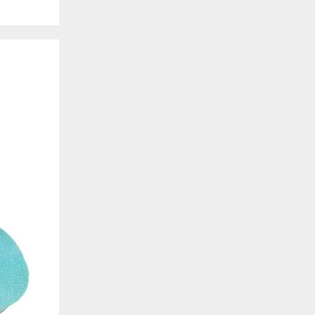
. También nos ayudan a identificar las páginas más / menos visitadas y a evaluar có
 web. Si no aceptas estas cookies, no seremos notificados de tu visita a nuestro sitio
 cookies‎
nalidad
en que el sitio ofrezca una mejor funcionalidad y personalización. Pueden ser esta
cuyos servicios hemos agregado a nuestras páginas. Si no permite estas cookies algu
ectamente.
 cookies‎
ias
blicitarios pueden establecer estas cookies en nuestro sitio web. Estas empresas pue
us intereses y proporcionarte publicidad relevante en otros sitios web. Si no permite e
nos dirigida.
 cookies‎
ociales