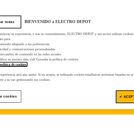
BIENVENIDO a ELECTRO DEPOT
ar todas
 mejorar tu experiencia, y tras tu consentimiento, ELECTRO DEPOT y sus socios utilizan cookies
les para:
ontenido adaptado a tus preferencias
licidad y comunicaciones personalizadas
 intercambio de contenido en las redes sociales
tráfico en nuestro sitio web Consulta la política de cookies.
política de cookies.
.
 experiencia será aún mejor. Si no acepta, se utilizarán cookies estadísticas anónimas basadas en t
te a su uso gestionando sus cookies.
ar cookies
✔ ACEP