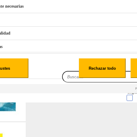
te necesarias
€
42
49
BERG 1,1L Limpia Sofás Alfombras Coche SP3
alidad
as
iales
ustes
Rechazar todo
es
Leg.I
cialidad
itio web, los datos pueden almacenarse o recuperarse de tu navegador, generalmente