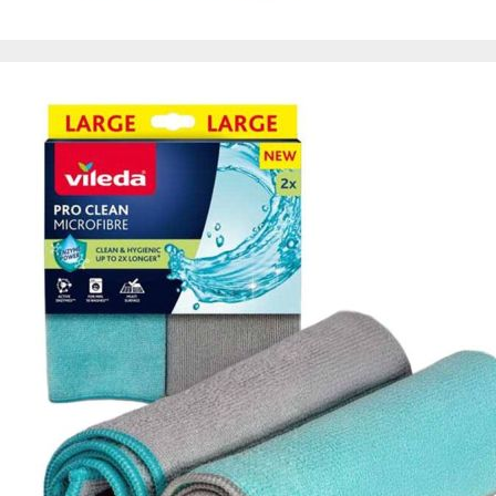
de nuestro sitio web
navegan por el sitio
Información de las
Cookies de funcio
Estas cookies permit
por terceras partes 
no funcionarán corr
Información de las
Cookies publicitar
Nuestros partners pu
crear un perfil de t
publicidad estará me
Información de las
Cookies de redes s