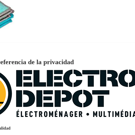
eferencia de la privacidad
€
96
159
Pago a
plazos
nción EcoTank EPSON ET-2861
alidad