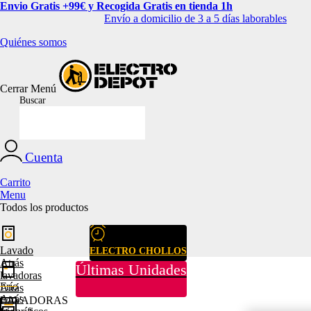
Envio Gratis +99€ y Recogida Gratis en tienda 1h
Envío a domicilio de 3 a 5 días laborables
Quiénes somos
Cerrar
Menú
Buscar
Cuenta
Carrito
Menu
Todos los productos
Lavado
ELECTRO CHOLLOS
Atrás
Últimas Unidades
lavadoras
Frío
Atrás
Atrás
LAVADORAS