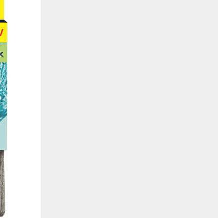
de estar relacionada contigo, tus preferencias o tu dispositivo y se utiliza princip
cione correctamente. Por lo general, la información no te identifica directamente, p
onalizada. Debido a que respetamos tu derecho a la privacidad, te damos la opción 
z clic en las diferentes categorías de cookies para obtener más detalles sobre cada un
olocarán en tu navegador. Sin embargo, si bloqueas ciertos tipos de cookies, tu ex
odemos ofrecerte pueden verse afectados. Más información
ente necesarias
cesarias para que el sitio web funcione y no se pueden desactivar en nuestros siste
e necesarias te permitirán acceder a tu área de cliente, mantener activa tu sesión m
to de compras. También nos permitirán detectar cualquier problema técnico que pued
io y / o la navegación en el Sitio. Puedes configurar tu navegador para bloquear o se
cookies, pero algunas partes del sitio web pueden verse afectadas. Estas cookies n
tificación personal.
 cookies‎
rmiten determinar el número de visitas y las fuentes de tráfico, con el fin de medir