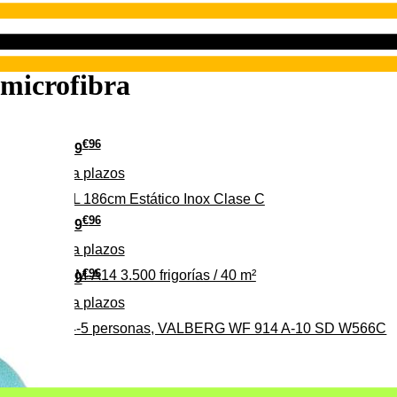
icrofibra
€
96
349
Pago a
plazos
 315 C 315L 186cm Estático Inox Clase C
€
96
369
Pago a
plazos
€
96
ALBERG CLIM-A14 3.500 frigorías / 40 m²
279
Pago a
plazos
0%, ideal para 4-5 personas, VALBERG WF 914 A-10 SD W566C