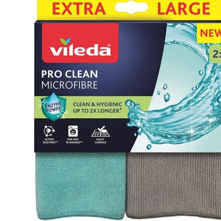
Esta información pue
que el sitio web fun
experiencia web pers
tipos de cookies. Ha
las cookies que se c
los servicios que p
Más información
Cookies estrictam
Estas cookies son ne
cookies estrictament
administrar tu carri
presentación del Sit
existencia de estas 
información de iden
Información de las
Cookies analíticas
Estas cookies nos pe