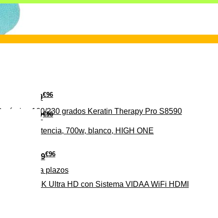
€
96
29
erámica 160/230 grados Keratin Therapy Pro S8590
€
96
37
iveles de potencia, 700w, blanco, HIGH ONE
€
96
279
Pago a
plazos
HD-EL 4K Ultra HD con Sistema VIDAA WiFi HDMI