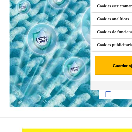
Cookies estrictamen
Cookies analíticas
Aspiradora Quitamanchas 450W VAL
Cookies de funcion
Cookies publicitari
Cookies de redes soc
Guardar aj
Cookies estadísticas
Lista de cooki
Sobre la confiden
Cuando visitas un s