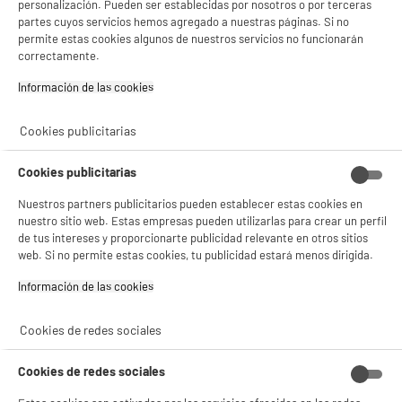
compare_product
personalización. Pueden ser establecidas por nosotros o por terceras
partes cuyos servicios hemos agregado a nuestras páginas. Si no
permite estas cookies algunos de nuestros servicios no funcionarán
correctamente.
Información de las cookies‎
BY ELECTRODEPOT
Cookies publicitarias
Cafetera Super Automática Expreso VALBERG
AUTOCOFFEE M3_LATTE
Cookies publicitarias
Tipo :
Presión (bar) : 15 bar
Nuestros partners publicitarios pueden establecer estas cookies en
nuestro sitio web. Estas empresas pueden utilizarlas para crear un perfil
Capacidad del depósito (L) : 1,8 L
de tus intereses y proporcionarte publicidad relevante en otros sitios
239
€
96
web. Si no permite estas cookies, tu publicidad estará menos dirigida.
★★★★★
★★★★★
Pago a
plazos
4.5
/5
(
112
)
Información de las cookies‎
compare_product
Cookies de redes sociales
Cookies de redes sociales