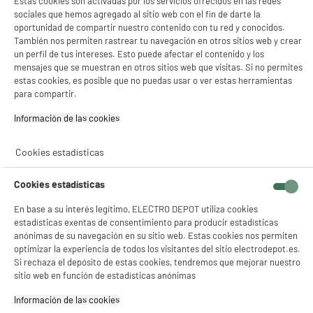
Estas cookies son activadas por los servicios ofrecidos en las redes
PRECIO IMBATIBLE
sociales que hemos agregado al sitio web con el fin de darte la
Cafetera Espresso con molinillo KRUPS MY
oportunidad de compartir nuestro contenido con tu red y conocidos.
COFFEE EA2004E0 azul oscuro
También nos permiten rastrear tu navegación en otros sitios web y crear
un perfil de tus intereses. Esto puede afectar el contenido y los
Tipo : Exprés con molinillo
mensajes que se muestran en otros sitios web que visitas. Si no permites
Presión (bar) : 15 bar
estas cookies, es posible que no puedas usar o ver estas herramientas
Capacidad del depósito (L) : 1,5 L
para compartir.
179
€
92
★★★★★
★★★★★
Información de las cookies‎
Pago a
plazos
4.4
/5
(
10
)
Cookies estadísticas
compare_product
Cookies estadísticas
En base a su interés legítimo, ELECTRO DEPOT utiliza cookies
estadísticas exentas de consentimiento para producir estadísticas
anónimas de su navegación en su sitio web. Estas cookies nos permiten
optimizar la experiencia de todos los visitantes del sitio electrodepot.es.
Cafetera Superautomática DELONGHI Exprés
con molinillo 1450W Titanium Presión 15Bar
Si rechaza el depósito de estas cookies, tendremos que mejorar nuestro
ECAM250.33.TB
sitio web en función de estadísticas anónimas
Tipo : Exprés con molinillo
Información de las cookies‎
Presión (bar) : 15 bar