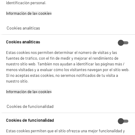
identificación personal.
Tipo :
- compartir contenido adaptado a tus preferencias
- ofrecer publicidad y comunicaciones personalizadas
Presión (bar) : 19 bar
Información de las cookies‎
- facilitar el intercambio de contenido en las redes sociales
Capacidad del depósito (L) : 1,1 L
- analizar el tráfico en nuestro sitio web Consulta la política de cookies.
159
€
95
Consulta la política de cookies.
.
compare_product
Cookies analíticas
Pago a
plazos
Si aceptas, la experiencia será aún mejor. Si no acepta, se utilizarán cookies
estadísticas anónimas basadas en tu navegación. Puedes oponerte a su uso
Cookies analíticas
gestionando sus cookies.
¡Buena visita!
Estas cookies nos permiten determinar el número de visitas y las
fuentes de tráfico, con el fin de medir y mejorar el rendimiento de
✔ ACEPTAR TODAS
nuestro sitio web. También nos ayudan a identificar las páginas más /
menos visitadas y a evaluar cómo los visitantes navegan por el sitio web.
Si no aceptas estas cookies, no seremos notificados de tu visita a
Gestionar cookies
nuestro sitio.
Cafetera Superautomática 15 bares PHILIPS
Información de las cookies‎
Serie 1200 EP1224/00
Tipo : Exprés con molinillo
Cookies de funcionalidad
Presión (bar) : 15 bar
Capacidad del depósito (L) : 1,8 L
★★★★★
★★★★★
Cookies de funcionalidad
259
€
96
4.1
/5
(
357
)
Pago a
plazos
Estas cookies permiten que el sitio ofrezca una mejor funcionalidad y