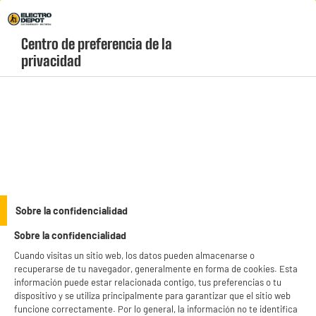
Envio Gratis +99€ y Recogida Gratis en tienda 1h
Centro de preferencia de la 
geolocation-header-icon-text
header-
Carrito
privacidad
Menú
login-
account
Cafeteras superautomáticas baratas
(9 produits)
Nuestras
cafeteras superautomáticas baratas
Valberg
,
Philips
, Delonghi,
Krups o
Cecotec
muelen grano fresco para ofrecerte un espresso profesional con
un solo clic, para disfrutar de la máxima calidad y aroma del café recién molido en
see_more_label
Sobre la confidencialidad
casa.
Sobre la confidencialidad
productItem_availability_txt-
productItem__availability-
Cuando visitas un sitio web, los datos pueden almacenarse o
current-store
change-btn
recuperarse de tu navegador, generalmente en forma de cookies. Esta
LEGANÉS, MADRID
información puede estar relacionada contigo, tus preferencias o tu
dispositivo y se utiliza principalmente para garantizar que el sitio web
product_list_sticky_button_Filter
product_list_stic
funcione correctamente. Por lo general, la información no te identifica