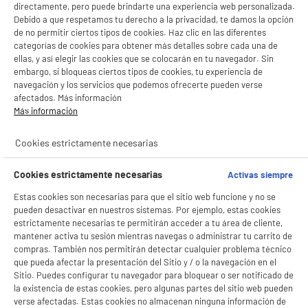
directamente, pero puede brindarte una experiencia web personalizada.
Debido a que respetamos tu derecho a la privacidad, te damos la opción
de no permitir ciertos tipos de cookies. Haz clic en las diferentes
categorías de cookies para obtener más detalles sobre cada una de
Cafetera Superautomática De'Longhi ECAM
22.140.B 1,8L Presión 15 Bar
ellas, y así elegir las cookies que se colocarán en tu navegador. Sin
embargo, si bloqueas ciertos tipos de cookies, tu experiencia de
Tipo : Exprés con molinillo
navegación y los servicios que podemos ofrecerte pueden verse
Presión (bar) : 15 bar
afectados. Más información
Capacidad del depósito (L) : 1,8 L
Más información
★★★★★
★★★★★
249
€
92
4.5
/5
(
1222
)
Pago a
plazos
Cookies estrictamente necesarias
compare_product
Cookies estrictamente necesarias
Activas siempre
Estas cookies son necesarias para que el sitio web funcione y no se
pueden desactivar en nuestros sistemas. Por ejemplo, estas cookies
estrictamente necesarias te permitirán acceder a tu área de cliente,
mantener activa tu sesión mientras navegas o administrar tu carrito de
compras. También nos permitirán detectar cualquier problema técnico
ELECTROCHOLLOS
BIENVENIDO a ELECTRO
Rechazar todas
que pueda afectar la presentación del Sitio y / o la navegación en el
Cafetera CECOTEC Superautomática Compacta
Sitio. Puedes configurar tu navegador para bloquear o ser notificado de
DEPOT
Cremmaet Cube Red. 1350W Negra,
la existencia de estas cookies, pero algunas partes del sitio web pueden
Rendimiento Profesional Pantalla Táctil Presión
Con el fin de mejorar tu experiencia, y tras tu consentimiento, ELECTRO DEPOT
verse afectadas. Estas cookies no almacenan ninguna información de
19 Bares
y sus socios utilizan cookies que procesan tus datos personales para: