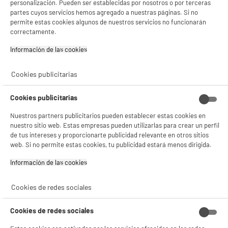
personalización. Pueden ser establecidas por nosotros o por terceras
partes cuyos servicios hemos agregado a nuestras páginas. Si no
permite estas cookies algunos de nuestros servicios no funcionarán
correctamente.
BY ELECTRODEPOT
Información de las cookies‎
Lavadora carga frontal 9kg, 1400rpm, clase A-
A
A
10%, ideal para 4-5 personas, VALBERG WF 914
G
Cookies publicitarias
A-10 SD W566C
Clase energética : A
Cookies publicitarias
Capacidad lavado : 9 kg
Velocidad de centrifugado : 1400 t
Nuestros partners publicitarios pueden establecer estas cookies en
279
€
96
★★★★★
★★★★★
nuestro sitio web. Estas empresas pueden utilizarlas para crear un perfil
de tus intereses y proporcionarte publicidad relevante en otros sitios
4.7
/5
(
79
)
Pago a
plazos
web. Si no permite estas cookies, tu publicidad estará menos dirigida.
compare_product
Información de las cookies‎
Cookies de redes sociales
BIENVENIDO a ELECTRO
Rechazar todas
DEPOT
Cookies de redes sociales
BY ELECTRODEPOT
Con el fin de mejorar tu experiencia, y tras tu consentimiento, ELECTRO DEPOT