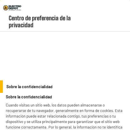
Envio Gratis +99€ y Recogida Gratis en tienda 1h
Centro de preferencia de la 
geolocation-header-icon-text
header-
Carrito
privacidad
Menú
login-
account
Electrodomésticos Valberg
(263 produits)
Compra los mejores electrodomésticos de la marca Valberg.
Confianza, experiencia y calidad. ¡Mejora tu hogar con nuestros
productos TOP!
see_more_label
Sobre la confidencialidad
Sobre la confidencialidad
Cuando visitas un sitio web, los datos pueden almacenarse o
recuperarse de tu navegador, generalmente en forma de cookies. Esta
información puede estar relacionada contigo, tus preferencias o tu
dispositivo y se utiliza principalmente para garantizar que el sitio web
funcione correctamente. Por lo general, la información no te identifica