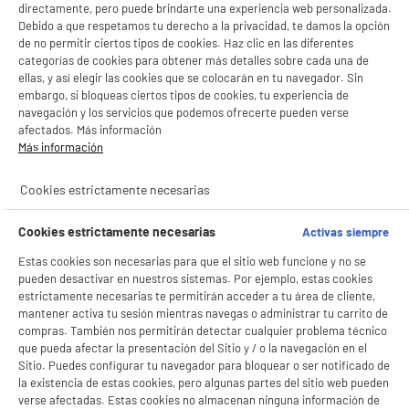
directamente, pero puede brindarte una experiencia web personalizada.
Debido a que respetamos tu derecho a la privacidad, te damos la opción
de no permitir ciertos tipos de cookies. Haz clic en las diferentes
Lavado
Frio
categorías de cookies para obtener más detalles sobre cada una de
ellas, y así elegir las cookies que se colocarán en tu navegador. Sin
embargo, si bloqueas ciertos tipos de cookies, tu experiencia de
Cocina
Planchado
navegación y los servicios que podemos ofrecerte pueden verse
afectados. Más información
Aspiración
Climatización
Más información
productItem_availability_txt-
Cookies estrictamente necesarias
productItem__availability-
current-store
change-btn
LEGANÉS, MADRID
Cookies estrictamente necesarias
Activas siempre
product_list_sticky_button_Filter
product_list_stic
Estas cookies son necesarias para que el sitio web funcione y no se
pueden desactivar en nuestros sistemas. Por ejemplo, estas cookies
estrictamente necesarias te permitirán acceder a tu área de cliente,
mantener activa tu sesión mientras navegas o administrar tu carrito de
BY ELECTRODEPOT
compras. También nos permitirán detectar cualquier problema técnico
Lavadora 6kg 1200rpm Clase A VALBERG Blanca
A
que pueda afectar la presentación del Sitio y / o la navegación en el
A
Carga Frontal Motor Inducción WF 612 A W566C
G
Sitio. Puedes configurar tu navegador para bloquear o ser notificado de
Clase energética : A
la existencia de estas cookies, pero algunas partes del sitio web pueden
Capacidad lavado : 6 kg
verse afectadas. Estas cookies no almacenan ninguna información de