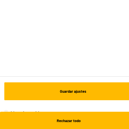
ENVÍO Y RECOGIDA
Recogida en 1h:
Gratuita
Envío a domicilio: 3 - 5 días laborables
ESTAMOS EN CONTACTO
¡DESCARGA NUESTRA APP!
¡SUSCRÍBETE A NUESTRA NEWSLETTER!
Guardar ajustes
OK
¡SÍGUENOS EN REDES!
Lista de cookies
Rechazar todo