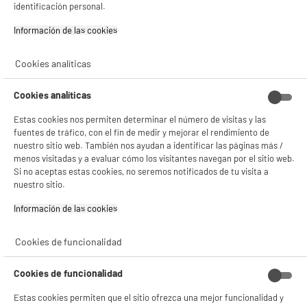
Velocidad de centrifugado : 1200 t
identificación personal.
194
€
96
Información de las cookies‎
★★★★★
★★★★★
Pago a
plazos
4.6
/5
(
248
)
Cookies analíticas
compare_product
Cookies analíticas
Estas cookies nos permiten determinar el número de visitas y las
fuentes de tráfico, con el fin de medir y mejorar el rendimiento de
nuestro sitio web. También nos ayudan a identificar las páginas más /
BY ELECTRODEPOT
menos visitadas y a evaluar cómo los visitantes navegan por el sitio web.
Frigorífico Combi VALBERG CS 315 C 315L 186cm
Si no aceptas estas cookies, no seremos notificados de tu visita a
A
C
Estático Inox Clase C
G
nuestro sitio.
Capacidad : 315 L
Tipo de frio : Estático
Información de las cookies‎
Número de personas : 3
349
€
96
Cookies de funcionalidad
★★★★★
★★★★★
Pago a
plazos
4.6
/5
(
832
)
Cookies de funcionalidad
compare_product
Estas cookies permiten que el sitio ofrezca una mejor funcionalidad y