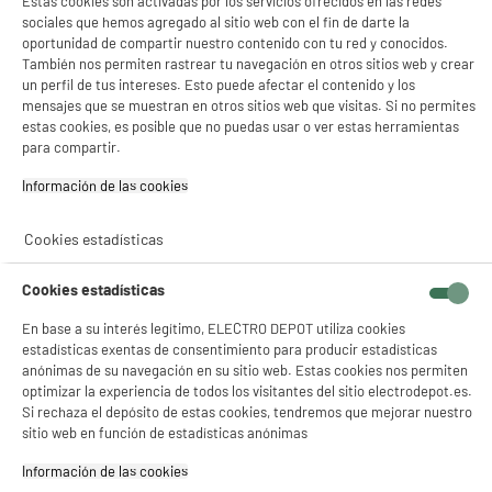
Estas cookies son activadas por los servicios ofrecidos en las redes
Frigorífico Combi No Frost, 327L, clase C,
y sus socios utilizan cookies que procesan tus datos personales para:
A
C
VALBERG CNF 327 C S742C
sociales que hemos agregado al sitio web con el fin de darte la
G
- compartir contenido adaptado a tus preferencias
oportunidad de compartir nuestro contenido con tu red y conocidos.
Capacidad : 327 L
- ofrecer publicidad y comunicaciones personalizadas
También nos permiten rastrear tu navegación en otros sitios web y crear
- facilitar el intercambio de contenido en las redes sociales
Tipo de frio : No Frost
un perfil de tus intereses. Esto puede afectar el contenido y los
- analizar el tráfico en nuestro sitio web Consulta la política de cookies.
Número de personas : 3
Consulta la política de cookies.
.
mensajes que se muestran en otros sitios web que visitas. Si no permites
389
€
96
estas cookies, es posible que no puedas usar o ver estas herramientas
Si aceptas, la experiencia será aún mejor. Si no acepta, se utilizarán cookies
★★★★★
★★★★★
para compartir.
Pago a
plazos
estadísticas anónimas basadas en tu navegación. Puedes oponerte a su uso
4.7
/5
(
65
)
gestionando sus cookies.
Información de las cookies‎
¡Buena visita!
compare_product
Cookies estadísticas
✔ ACEPTAR TODAS
Gestionar cookies
Cookies estadísticas
En base a su interés legítimo, ELECTRO DEPOT utiliza cookies
BY ELECTRODEPOT
estadísticas exentas de consentimiento para producir estadísticas
Frigorífico Combi 262L Estático VALBERG 177cm
A
D
anónimas de su navegación en su sitio web. Estas cookies nos permiten
alto 55 cm ancho Clase D Silver CS 262 D S625C
G
optimizar la experiencia de todos los visitantes del sitio electrodepot.es.
Capacidad : 262 L
Si rechaza el depósito de estas cookies, tendremos que mejorar nuestro
Tipo de frio : Estático
sitio web en función de estadísticas anónimas
Número de personas : 3
Información de las cookies‎
269
€
96