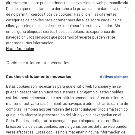
directamente, pero puede brindarte una experiencia web personalizada.
Debido a que respetamos tu derecho a la privacidad, te damos la opción
Aspiración
Climatización
de no permitir ciertos tipos de cookies. Haz clic en las diferentes
categorías de cookies para obtener más detalles sobre cada una de
ellas, y así elegir las cookies que se colocarán en tu navegador. Sin
embargo, si bloqueas ciertos tipos de cookies, tu experiencia de
navegación y los servicios que podemos ofrecerte pueden verse
VALBERG
4 PERSONAS
BODEGA
afectados. Más información
Más información
productItem_availability_txt-
productItem__availability-
current-store
change-btn
Cookies estrictamente necesarias
LEGANÉS, MADRID
product_list_sticky_button_Filter
product_list_stic
Cookies estrictamente necesarias
Activas siempre
Estas cookies son necesarias para que el sitio web funcione y no se
pueden desactivar en nuestros sistemas. Por ejemplo, estas cookies
BY ELECTRODEPOT
estrictamente necesarias te permitirán acceder a tu área de cliente,
Frigorífico 2 Puertas 206 litros, clase D,
mantener activa tu sesión mientras navegas o administrar tu carrito de
A
D
VALBERG 2D 206 D S742C
compras. También nos permitirán detectar cualquier problema técnico
G
que pueda afectar la presentación del Sitio y / o la navegación en el
Capacidad : 206 L
Sitio. Puedes configurar tu navegador para bloquear o ser notificado de
Tipo de frio : Estático
la existencia de estas cookies, pero algunas partes del sitio web pueden
Número de personas : 2
verse afectadas. Estas cookies no almacenan ninguna información de