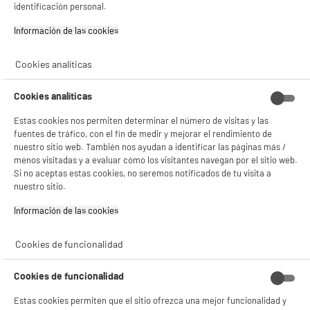
199
€
96
identificación personal.
★★★★★
★★★★★
Pago a
plazos
Información de las cookies‎
4.2
/5
(
104
)
compare_product
Cookies analíticas
Cookies analíticas
Estas cookies nos permiten determinar el número de visitas y las
ELECTROCHOLLOS
fuentes de tráfico, con el fin de medir y mejorar el rendimiento de
nuestro sitio web. También nos ayudan a identificar las páginas más /
Frigorífico Combi Estático, 230L, clase C,
A
C
VALBERG gris silver
menos visitadas y a evaluar cómo los visitantes navegan por el sitio web.
G
Si no aceptas estas cookies, no seremos notificados de tu visita a
Capacidad : 230 L
nuestro sitio.
Tipo de frio : Estático
Número de personas : 2
Información de las cookies‎
249
€
96
★★★★★
★★★★★
Cookies de funcionalidad
Pago a
plazos
4.3
/5
(
6
)
Cookies de funcionalidad
compare_product
Estas cookies permiten que el sitio ofrezca una mejor funcionalidad y