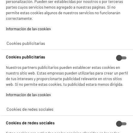
personalización. Pueden ser establecidas por nosotros o por terceras
partes cuyos servicios hemos agregado a nuestras páginas. Si no
permite estas cookies algunos de nuestros servicios no funcionarán
correctamente.
BY ELECTRODEPOT
Frigorífico Combi 262L Estático VALBERG 177cm
A
Información de las cookies‎
D
alto 55 cm ancho Clase D Silver CS 262 D S625C
G
Capacidad : 262 L
Cookies publicitarias
Tipo de frio : Estático
Número de personas : 3
Cookies publicitarias
269
€
96
★★★★★
★★★★★
BIENVENIDO a ELECTRO
Rechazar todas
Pago a
plazos
Nuestros partners publicitarios pueden establecer estas cookies en
4
/5
(
165
)
nuestro sitio web. Estas empresas pueden utilizarlas para crear un perfil
DEPOT
de tus intereses y proporcionarte publicidad relevante en otros sitios
compare_product
Con el fin de mejorar tu experiencia, y tras tu consentimiento, ELECTRO DEPOT
web. Si no permite estas cookies, tu publicidad estará menos dirigida.
y sus socios utilizan cookies que procesan tus datos personales para:
- compartir contenido adaptado a tus preferencias
Información de las cookies‎
- ofrecer publicidad y comunicaciones personalizadas
- facilitar el intercambio de contenido en las redes sociales
- analizar el tráfico en nuestro sitio web Consulta la política de cookies.
Cookies de redes sociales
Consulta la política de cookies.
.
BY ELECTRODEPOT
Frigorífico Combi VALBERG CS 315 C 315L 186cm
Cookies de redes sociales
A
Si aceptas, la experiencia será aún mejor. Si no acepta, se utilizarán cookies
C
Estático Inox Clase C
G
estadísticas anónimas basadas en tu navegación. Puedes oponerte a su uso
Capacidad : 315 L
gestionando sus cookies.