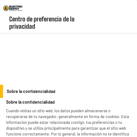
Envio Gratis +99€ y Recogida Gratis en tienda 1h
Centro de preferencia de la 
geolocation-header-icon-text
header-
Carrito
privacidad
Menú
login-
account
Frigoríficos y Congeladores Valberg
(46 produits)
Sobre la confidencialidad
Sobre la confidencialidad
Cuando visitas un sitio web, los datos pueden almacenarse o
recuperarse de tu navegador, generalmente en forma de cookies. Esta
información puede estar relacionada contigo, tus preferencias o tu
Lavado
Frio
dispositivo y se utiliza principalmente para garantizar que el sitio web
funcione correctamente. Por lo general, la información no te identifica
Cocina
Planchado