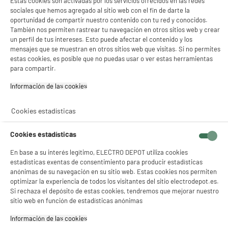
Estas cookies son activadas por los servicios ofrecidos en las redes
¡Buena visita!
Tipo de frio : Estático
sociales que hemos agregado al sitio web con el fin de darte la
Número de personas : 3
oportunidad de compartir nuestro contenido con tu red y conocidos.
✔ ACEPTAR TODAS
También nos permiten rastrear tu navegación en otros sitios web y crear
349
€
96
un perfil de tus intereses. Esto puede afectar el contenido y los
★★★★★
★★★★★
mensajes que se muestran en otros sitios web que visitas. Si no permites
Pago a
plazos
Gestionar cookies
4.6
/5
(
834
)
estas cookies, es posible que no puedas usar o ver estas herramientas
para compartir.
compare_product
Información de las cookies‎
Cookies estadísticas
BY ELECTRODEPOT
Cookies estadísticas
Frigorífico Combi No Frost, 327L, clase C,
A
C
VALBERG CNF 327 C S742C
En base a su interés legítimo, ELECTRO DEPOT utiliza cookies
G
Capacidad : 327 L
estadísticas exentas de consentimiento para producir estadísticas
anónimas de su navegación en su sitio web. Estas cookies nos permiten
Tipo de frio : No Frost
optimizar la experiencia de todos los visitantes del sitio electrodepot.es.
Número de personas : 3
Si rechaza el depósito de estas cookies, tendremos que mejorar nuestro
389
€
96
sitio web en función de estadísticas anónimas
★★★★★
★★★★★
Pago a
plazos
4.7
/5
(
68
)
Información de las cookies‎