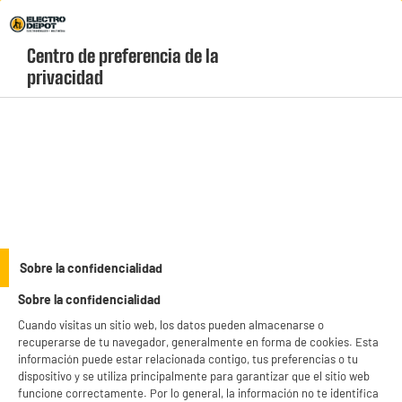
Envio Gratis +99€ y Recogida Gratis en tienda 1h
Centro de preferencia de la 
geolocation-header-icon-text
header-
Carrito
privacidad
Menú
login-
account
Your Store :
Changer
LEGANÉS, MADRID
Sobre la confidencialidad
Sobre la confidencialidad
Cuando visitas un sitio web, los datos pueden almacenarse o
recuperarse de tu navegador, generalmente en forma de cookies. Esta
Televisores
información puede estar relacionada contigo, tus preferencias o tu
dispositivo y se utiliza principalmente para garantizar que el sitio web
funcione correctamente. Por lo general, la información no te identifica