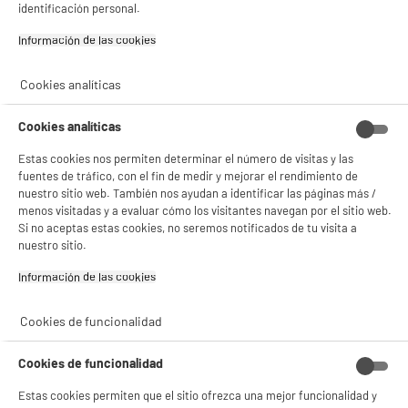
identificación personal.
¡Buena visita!
Tecnología para disfrutar
Información de las cookies‎
✔ ACEPTAR TODAS
Cookies analíticas
ELECTROCHOLLOS
Gestionar cookies
E
A
F
Cookies analíticas
G
Estas cookies nos permiten determinar el número de visitas y las
fuentes de tráfico, con el fin de medir y mejorar el rendimiento de
nuestro sitio web. También nos ayudan a identificar las páginas más /
menos visitadas y a evaluar cómo los visitantes navegan por el sitio web.
Si no aceptas estas cookies, no seremos notificados de tu visita a
Tablet LENOVO 11"IDEATAB-
Smart Tv EDENWOOD 43"
8/128/2K+pen
ED43A07UHD-RE 4K Ultra HD
nuestro sitio.
con Sistema VIDAA HDR10
WiFi y HDMI
Información de las cookies‎
★★★★★
★★★★★
★★★★★
★★★★★
4.7
4.3
Cookies de funcionalidad
198
169
€96
€96
Cookies de funcionalidad
Estas cookies permiten que el sitio ofrezca una mejor funcionalidad y