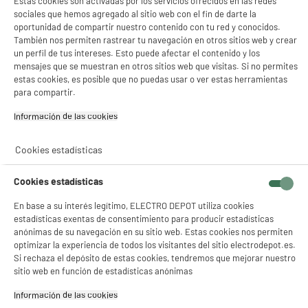
Estas cookies son activadas por los servicios ofrecidos en las redes
sociales que hemos agregado al sitio web con el fin de darte la
¡COMPRAR!
¡COMPRAR!
oportunidad de compartir nuestro contenido con tu red y conocidos.
También nos permiten rastrear tu navegación en otros sitios web y crear
un perfil de tus intereses. Esto puede afectar el contenido y los
mensajes que se muestran en otros sitios web que visitas. Si no permites
Más por menos, así de simple
estas cookies, es posible que no puedas usar o ver estas herramientas
para compartir.
Información de las cookies‎
PRECIO IMBATIBLE
A
D
Cookies estadísticas
G
Cookies estadísticas
En base a su interés legítimo, ELECTRO DEPOT utiliza cookies
estadísticas exentas de consentimiento para producir estadísticas
Frigorífico Combi Estático,
anónimas de su navegación en su sitio web. Estas cookies nos permiten
207L, clase D, blanco, HIGH
optimizar la experiencia de todos los visitantes del sitio electrodepot.es.
ONE
Si rechaza el depósito de estas cookies, tendremos que mejorar nuestro
sitio web en función de estadísticas anónimas
★★★★★
★★★★★
Información de las cookies‎
5.0