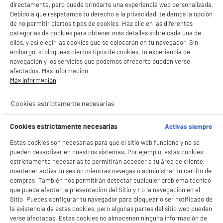
directamente, pero puede brindarte una experiencia web personalizada.
Debido a que respetamos tu derecho a la privacidad, te damos la opción
de no permitir ciertos tipos de cookies. Haz clic en las diferentes
categorías de cookies para obtener más detalles sobre cada una de
ellas, y así elegir las cookies que se colocarán en tu navegador. Sin
embargo, si bloqueas ciertos tipos de cookies, tu experiencia de
navegación y los servicios que podemos ofrecerte pueden verse
afectados. Más información
Más información
¡COMPRAR!
Cookies estrictamente necesarias
BIENVENIDO a ELECTRO
Rechazar todas
DEPOT
Cookies estrictamente necesarias
Activas siempre
Con el fin de mejorar tu experiencia, y tras tu consentimiento, ELECTRO DEPOT
Estas cookies son necesarias para que el sitio web funcione y no se
y sus socios utilizan cookies que procesan tus datos personales para:
pueden desactivar en nuestros sistemas. Por ejemplo, estas cookies
- compartir contenido adaptado a tus preferencias
estrictamente necesarias te permitirán acceder a tu área de cliente,
- ofrecer publicidad y comunicaciones personalizadas
- facilitar el intercambio de contenido en las redes sociales
mantener activa tu sesión mientras navegas o administrar tu carrito de
- analizar el tráfico en nuestro sitio web Consulta la política de cookies.
compras. También nos permitirán detectar cualquier problema técnico
Consulta la política de cookies.
.
que pueda afectar la presentación del Sitio y / o la navegación en el
Sitio. Puedes configurar tu navegador para bloquear o ser notificado de
Si aceptas, la experiencia será aún mejor. Si no acepta, se utilizarán cookies
la existencia de estas cookies, pero algunas partes del sitio web pueden
estadísticas anónimas basadas en tu navegación. Puedes oponerte a su uso
verse afectadas. Estas cookies no almacenan ninguna información de
gestionando sus cookies.