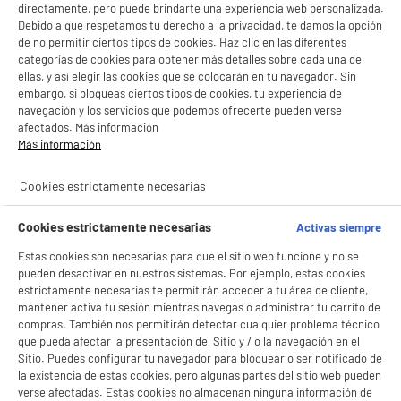
directamente, pero puede brindarte una experiencia web personalizada.
Regalos
Regalos
gourmet
a precios bajos
Debido a que respetamos tu derecho a la privacidad, te damos la opción
de no permitir ciertos tipos de cookies. Haz clic en las diferentes
Equiparse para celebrar
categorías de cookies para obtener más detalles sobre cada una de
ellas, y así elegir las cookies que se colocarán en tu navegador. Sin
embargo, si bloqueas ciertos tipos de cookies, tu experiencia de
productItem_availability_txt-
navegación y los servicios que podemos ofrecerte pueden verse
productItem__availability-
current-store
afectados. Más información
change-btn
LEGANÉS, MADRID
Más información
product_list_sticky_button_Filter
product_list_stic
Cookies estrictamente necesarias
Cookies estrictamente necesarias
Activas siempre
Cafetera Superautomática De'Longhi ECAM
Estas cookies son necesarias para que el sitio web funcione y no se
22.140.B 1,8L Presión 15 Bar
pueden desactivar en nuestros sistemas. Por ejemplo, estas cookies
estrictamente necesarias te permitirán acceder a tu área de cliente,
Tipo : Exprés con molinillo
mantener activa tu sesión mientras navegas o administrar tu carrito de
Presión (bar) : 15 bar
compras. También nos permitirán detectar cualquier problema técnico
Capacidad del depósito (L) : 1,8 L
★★★★★
★★★★★
que pueda afectar la presentación del Sitio y / o la navegación en el
249
€
92
Sitio. Puedes configurar tu navegador para bloquear o ser notificado de
4.5
/5
(
1222
)
la existencia de estas cookies, pero algunas partes del sitio web pueden
Pago a
plazos
verse afectadas. Estas cookies no almacenan ninguna información de
compare_product