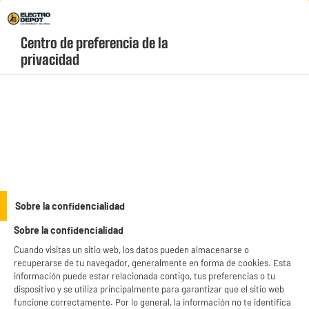
Envio Gratis +99€ y Recogida Gratis en tienda 1h
Centro de preferencia de la 
geolocation-header-icon-text
header-
Carrito
privacidad
Menú
login-
account
Ideas regalo
(123 produits)
Sobre la confidencialidad
Sobre la confidencialidad
Cuando visitas un sitio web, los datos pueden almacenarse o
Regalos
Regalos
tecnológicos
gaming y movilidad urbana
recuperarse de tu navegador, generalmente en forma de cookies. Esta
información puede estar relacionada contigo, tus preferencias o tu
Regalos
Regalos
dispositivo y se utiliza principalmente para garantizar que el sitio web
de imagen y sonido
de hogar y belleza
funcione correctamente. Por lo general, la información no te identifica