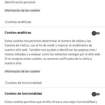
identificación personal.
Información de las cookies‎
Cookies analíticas
BY ELECTRODEPOT
Cookies analíticas
Microondas 20L 700w, con Grill 1000W, Negro,
Estas cookies nos permiten determinar el número de visitas y las
Mecánico VALBERG MWO 20 GM K343C
fuentes de tráfico, con el fin de medir y mejorar el rendimiento de
Tipo : Grill
nuestro sitio web. También nos ayudan a identificar las páginas más /
Capacidad : 20 L
menos visitadas y a evaluar cómo los visitantes navegan por el sitio web.
Potencia del microondas (W) : 700 W
Si no aceptas estas cookies, no seremos notificados de tu visita a
49
€
99
nuestro sitio.
★★★★★
★★★★★
Información de las cookies‎
4.5
/5
(
1312
)
compare_product
Cookies de funcionalidad
Cookies de funcionalidad
Estas cookies permiten que el sitio ofrezca una mejor funcionalidad y