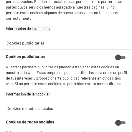
personalización. Pueden ser establecidas por nosotros o por terceras
Patinete eléctrico NINEBOT by Segway E2 Pro
partes cuyos servicios hemos agregado a nuestras páginas. Si no
(10" / Auton.35 Km / 350W)
permite estas cookies algunos de nuestros servicios no funcionarán
Màxima velocidad : 25 km/h
correctamente.
Autonomía : 35 km
Ventajas producto : Compatible Con Buscar
Información de las cookies‎
★★★★★
★★★★★
Mi De Apple,Intermitentes,Sin Cámara
4.5
/5
(
103
)
269
€
96
Cookies publicitarias
Pago a
plazos
compare_product
Cookies publicitarias
Nuestros partners publicitarios pueden establecer estas cookies en
nuestro sitio web. Estas empresas pueden utilizarlas para crear un perfil
de tus intereses y proporcionarte publicidad relevante en otros sitios
web. Si no permite estas cookies, tu publicidad estará menos dirigida.
BIENVENIDO a ELECTRO
Rechazar todas
Información de las cookies‎
BY ELECTRODEPOT
DEPOT
Freidora de Aceite COSYLIFE CL-FR4.5 Inox 4,5
Con el fin de mejorar tu experiencia, y tras tu consentimiento, ELECTRO DEPOT
Litros 2000W Acero Inox
Cookies de redes sociales
y sus socios utilizan cookies que procesan tus datos personales para:
Número de porciones : 5
- compartir contenido adaptado a tus preferencias
- ofrecer publicidad y comunicaciones personalizadas
Cuba extraíble : Sí
Cookies de redes sociales
- facilitar el intercambio de contenido en las redes sociales
Potencia : 2000 W
- analizar el tráfico en nuestro sitio web Consulta la política de cookies.