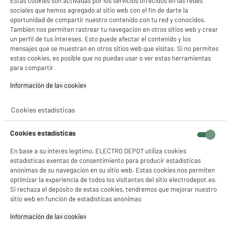
Estas cookies son activadas por los servicios ofrecidos en las redes
39
€
96
Consulta la política de cookies.
.
sociales que hemos agregado al sitio web con el fin de darte la
★★★★★
★★★★★
oportunidad de compartir nuestro contenido con tu red y conocidos.
Si aceptas, la experiencia será aún mejor. Si no acepta, se utilizarán cookies
4.6
/5
(
556
)
estadísticas anónimas basadas en tu navegación. Puedes oponerte a su uso
También nos permiten rastrear tu navegación en otros sitios web y crear
gestionando sus cookies.
un perfil de tus intereses. Esto puede afectar el contenido y los
compare_product
¡Buena visita!
mensajes que se muestran en otros sitios web que visitas. Si no permites
estas cookies, es posible que no puedas usar o ver estas herramientas
✔ ACEPTAR TODAS
para compartir.
Información de las cookies‎
Gestionar cookies
Cafetera Cápsulas PHILIPS 1450W 0,7 L Coffee
Boost Crema Plus Gris 1 o 2 Tazas HD6553/71
Cookies estadísticas
Sistema : Monodosis Senseo
Número de tazas máx : 2
Cookies estadísticas
Parada de salida de café : Sí
★★★★★
★★★★★
En base a su interés legítimo, ELECTRO DEPOT utiliza cookies
59
€
96
4.6
/5
(
715
)
estadísticas exentas de consentimiento para producir estadísticas
anónimas de su navegación en su sitio web. Estas cookies nos permiten
compare_product
optimizar la experiencia de todos los visitantes del sitio electrodepot.es.
Si rechaza el depósito de estas cookies, tendremos que mejorar nuestro
sitio web en función de estadísticas anónimas
Información de las cookies‎