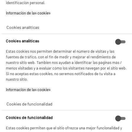
identificación personal.
- ofrecer publicidad y comunicaciones personalizadas
- facilitar el intercambio de contenido en las redes sociales
Información de las cookies‎
- analizar el tráfico en nuestro sitio web Consulta la política de cookies.
Consulta la política de cookies.
.
Cookies analíticas
Si aceptas, la experiencia será aún mejor. Si no acepta, se utilizarán cookies
estadísticas anónimas basadas en tu navegación. Puedes oponerte a su uso
gestionando sus cookies.
Plancha de vapor JATA PL1058C 3000W
Cookies analíticas
¡Buena visita!
Flujo de vapor (g / min) : 50 g/min
Estas cookies nos permiten determinar el número de visitas y las
Depósito de agua : 400 ml
✔ ACEPTAR TODAS
fuentes de tráfico, con el fin de medir y mejorar el rendimiento de
34
€
96
nuestro sitio web. También nos ayudan a identificar las páginas más /
Gestionar cookies
menos visitadas y a evaluar cómo los visitantes navegan por el sitio web.
Si no aceptas estas cookies, no seremos notificados de tu visita a
compare_product
nuestro sitio.
Información de las cookies‎
Cookies de funcionalidad
Afeitadora Rotativa de Barba PHILIPS Cabezales
Cookies de funcionalidad
5D Pivot & Flex impermeable S3143/00
Estas cookies permiten que el sitio ofrezca una mejor funcionalidad y
Tipo : Afeitadora de cabezales rotativos: ideal