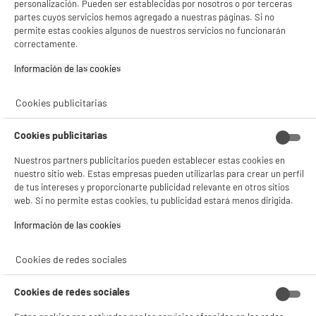
personalización. Pueden ser establecidas por nosotros o por terceras
para barbas suaves
partes cuyos servicios hemos agregado a nuestras páginas. Si no
Autonomía (min) : 60 m
permite estas cookies algunos de nuestros servicios no funcionarán
★★★★★
★★★★★
Alimentación : Batería
correctamente.
4.3
/5
(
832
)
49
€
92
Información de las cookies‎
compare_product
Cookies publicitarias
Cookies publicitarias
Nuestros partners publicitarios pueden establecer estas cookies en
ELECTROCHOLLOS
nuestro sitio web. Estas empresas pueden utilizarlas para crear un perfil
de tus intereses y proporcionarte publicidad relevante en otros sitios
JOCCA Moldeador Pelo 5 en 1 - 1000 W, 5
Cabezales Intercambiables, Estuche Premium
web. Si no permite estas cookies, tu publicidad estará menos dirigida.
Tipo de aparato : Cepillo aire caliente
Información de las cookies‎
Número de accesorios intercambiables : 5
Diámetro del cepillo :
Cookies de redes sociales
29
€
96
★★★★★
★★★★★
Cookies de redes sociales
3.6
/5
(
29
)