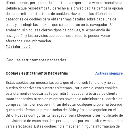
directamente, pero puede brindarte una experiencia web personalizada.
Regalos
Regalos
gourmet
a precios bajos
Debido a que respetamos tu derecho a la privacidad, te damos la opción
de no permitir ciertos tipos de cookies. Haz clic en las diferentes
Equiparse para celebrar
categorías de cookies para obtener más detalles sobre cada una de
ellas, y así elegir las cookies que se colocarán en tu navegador. Sin
embargo, si bloqueas ciertos tipos de cookies, tu experiencia de
productItem_availability_txt-
navegación y los servicios que podemos ofrecerte pueden verse
productItem__availability-
current-store
afectados. Más información
change-btn
LEGANÉS, MADRID
Más información
product_list_sticky_button_Filter
product_list_stic
Cookies estrictamente necesarias
Cookies estrictamente necesarias
Activas siempre
Plancha alisadora de pelo REMINGTON Cerámica
Estas cookies son necesarias para que el sitio web funcione y no se
160/230 grados Keratin Therapy Pro S8590
pueden desactivar en nuestros sistemas. Por ejemplo, estas cookies
estrictamente necesarias te permitirán acceder a tu área de cliente,
Tipo : Alisadora
mantener activa tu sesión mientras navegas o administrar tu carrito de
Revestimiento de las placas : Cerámicas
BIENVENIDO a ELECTRO
Rechazar todas
compras. También nos permitirán detectar cualquier problema técnico
Temperatura máxima (°C) : 230 °C
DEPOT
★★★★★
★★★★★
que pueda afectar la presentación del Sitio y / o la navegación en el
29
€
96
Sitio. Puedes configurar tu navegador para bloquear o ser notificado de
4.8
/5
(
444
)
Con el fin de mejorar tu experiencia, y tras tu consentimiento, ELECTRO DEPOT
la existencia de estas cookies, pero algunas partes del sitio web pueden
y sus socios utilizan cookies que procesan tus datos personales para:
verse afectadas. Estas cookies no almacenan ninguna información de
compare_product
- compartir contenido adaptado a tus preferencias