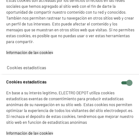
Estas cookies son activadas por los servicios ofrecidos en las redes
compare_product
sociales que hemos agregado al sitio web con el fin de darte la
oportunidad de compartir nuestro contenido con tu red y conocidos.
También nos permiten rastrear tu navegación en otros sitios web y crear
un perfil de tus intereses. Esto puede afectar el contenido y los
ELECTROCHOLLOS
mensajes que se muestran en otros sitios web que visitas. Si no permites
estas cookies, es posible que no puedas usar o ver estas herramientas
Afeitadora de Cabeza REMINGTON 5 Cabezales
para compartir.
Rotativos Flexibles Uso Seco y Húmedo XR1500
Tipo : Afeitadora para la cabeza
Información de las cookies‎
Autonomía (min) : 50 m
Alimentación : Batería
Cookies estadísticas
44
€
96
★★★★★
★★★★★
Cookies estadísticas
4.7
/5
(
199
)
En base a su interés legítimo, ELECTRO DEPOT utiliza cookies
compare_product
estadísticas exentas de consentimiento para producir estadísticas
anónimas de su navegación en su sitio web. Estas cookies nos permiten
optimizar la experiencia de todos los visitantes del sitio electrodepot.es.
Si rechaza el depósito de estas cookies, tendremos que mejorar nuestro
sitio web en función de estadísticas anónimas
Cepillo Moldeador de pelo REVLON 820W Iónico
Información de las cookies‎
Voluminizador One-Step RVDR5222E