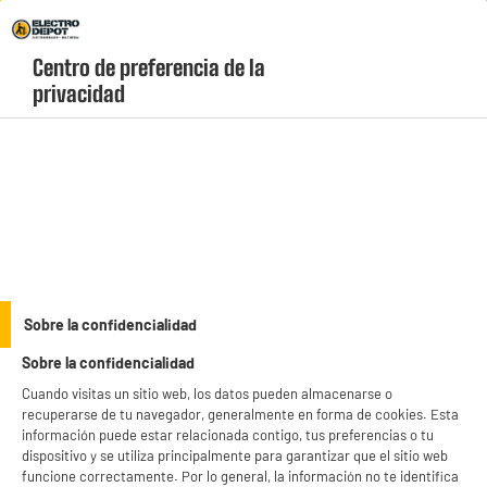
Envio Gratis +99€ y Recogida Gratis en tienda 1h
Centro de preferencia de la 
geolocation-header-icon-text
header-
Carrito
privacidad
Menú
login-
account
Regalos de hogar y belleza
(11 produits)
Sobre la confidencialidad
Sobre la confidencialidad
Cuando visitas un sitio web, los datos pueden almacenarse o
Regalos
Regalos
tecnológicos
gaming y movilidad urbana
recuperarse de tu navegador, generalmente en forma de cookies. Esta
información puede estar relacionada contigo, tus preferencias o tu
Regalos
Regalos
dispositivo y se utiliza principalmente para garantizar que el sitio web
de imagen y sonido
de hogar y belleza
funcione correctamente. Por lo general, la información no te identifica