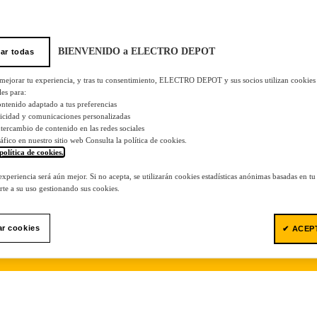
BIENVENIDO a ELECTRO DEPOT
ar todas
 mejorar tu experiencia, y tras tu consentimiento, ELECTRO DEPOT y sus socios utilizan cookies
les para:
ontenido adaptado a tus preferencias
licidad y comunicaciones personalizadas
 intercambio de contenido en las redes sociales
tráfico en nuestro sitio web Consulta la política de cookies.
política de cookies.
.
 experiencia será aún mejor. Si no acepta, se utilizarán cookies estadísticas anónimas basadas en t
te a su uso gestionando sus cookies.
ar cookies
✔ ACEP