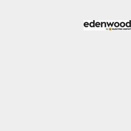
almente para garantizar
ero puede brindarte una
de no permitir ciertos
a de ellas, y así elegir
periencia de navegación y
Activas siempre
mas. Por ejemplo, estas
ientras navegas o
a afectar la
r notificado de la
o almacenan ninguna
Desactivado
 y mejorar el rendimiento