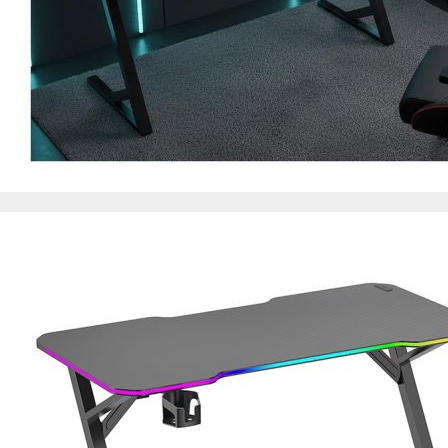
de nuestro sitio web
navegan por el sitio
Información de las
Cookies de funcio
Estas cookies permit
por terceras partes 
no funcionarán corr
Información de las
Cookies publicitar
Nuestros partners pu
crear un perfil de t
publicidad estará me
Información de las
Cookies de redes s