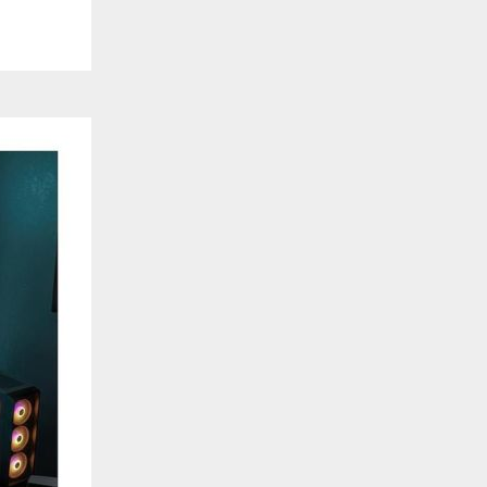
de estar relacionada contigo, tus preferencias o tu dispositivo y se utiliza princip
cione correctamente. Por lo general, la información no te identifica directamente, p
onalizada. Debido a que respetamos tu derecho a la privacidad, te damos la opción 
z clic en las diferentes categorías de cookies para obtener más detalles sobre cada un
olocarán en tu navegador. Sin embargo, si bloqueas ciertos tipos de cookies, tu ex
odemos ofrecerte pueden verse afectados. Más información
ente necesarias
cesarias para que el sitio web funcione y no se pueden desactivar en nuestros siste
e necesarias te permitirán acceder a tu área de cliente, mantener activa tu sesión m
to de compras. También nos permitirán detectar cualquier problema técnico que pued
io y / o la navegación en el Sitio. Puedes configurar tu navegador para bloquear o se
cookies, pero algunas partes del sitio web pueden verse afectadas. Estas cookies n
tificación personal.
 cookies‎
rmiten determinar el número de visitas y las fuentes de tráfico, con el fin de medir