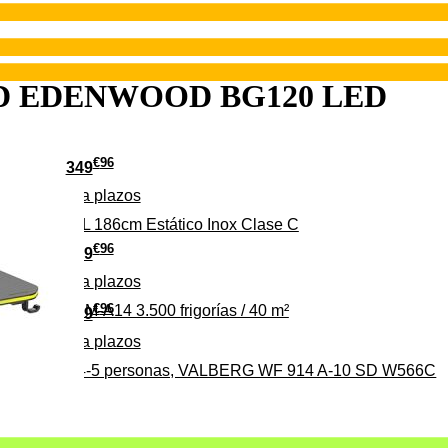
s LED EDENWOOD BG120 LED
€
96
349
Pago a
plazos
 315 C 315L 186cm Estático Inox Clase C
€
96
369
Pago a
plazos
€
96
ALBERG CLIM-A14 3.500 frigorías / 40 m²
279
Pago a
plazos
0%, ideal para 4-5 personas, VALBERG WF 914 A-10 SD W566C