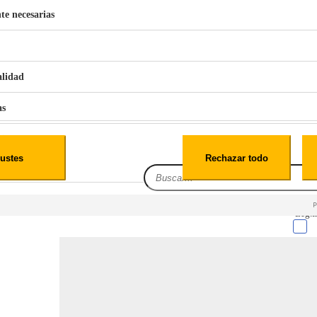
te necesarias
€
42
49
BERG 1,1L Limpia Sofás Alfombras Coche SP3
alidad
as
iales
ustes
Rechazar todo
es
Leg.I
cialidad
itio web, los datos pueden almacenarse o recuperarse de tu navegador, generalmente