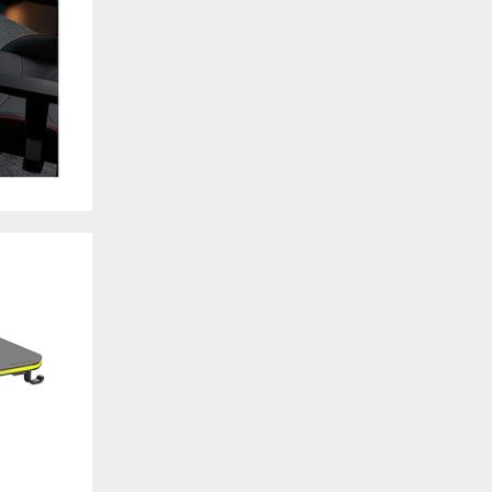
. También nos ayudan a identificar las páginas más / menos visitadas y a evaluar có
 web. Si no aceptas estas cookies, no seremos notificados de tu visita a nuestro sitio
 cookies‎
nalidad
en que el sitio ofrezca una mejor funcionalidad y personalización. Pueden ser esta
cuyos servicios hemos agregado a nuestras páginas. Si no permite estas cookies algu
ectamente.
 cookies‎
ias
blicitarios pueden establecer estas cookies en nuestro sitio web. Estas empresas pue
us intereses y proporcionarte publicidad relevante en otros sitios web. Si no permite e
nos dirigida.
 cookies‎
ociales