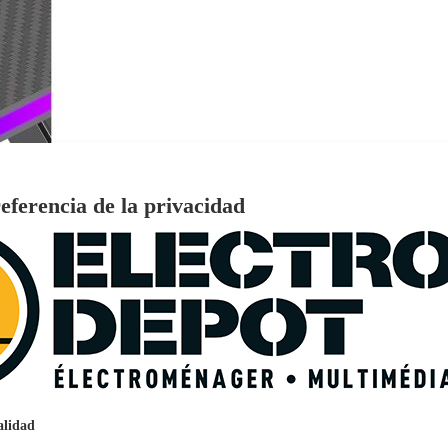
eferencia de la privacidad
€
96
159
Pago a
plazos
nción EcoTank EPSON ET-2861
alidad