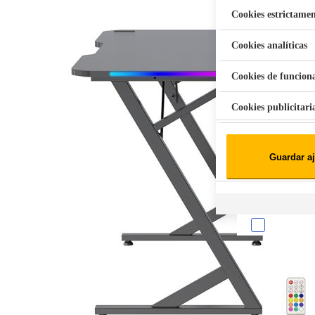
Cookies estrictamen
Cookies analíticas
Aspiradora Quitamanchas 450W VAL
Cookies de funcion
Cookies publicitari
Cookies de redes soc
Guardar aj
Cookies estadísticas
Lista de cooki
Sobre la confiden
Cuando visitas un s