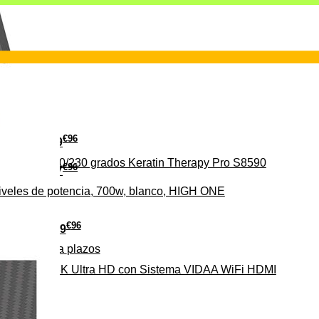
€
96
29
erámica 160/230 grados Keratin Therapy Pro S8590
€
96
37
iveles de potencia, 700w, blanco, HIGH ONE
€
96
279
Pago a
plazos
HD-EL 4K Ultra HD con Sistema VIDAA WiFi HDMI