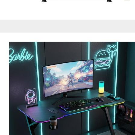
Esta información pue
que el sitio web fun
experiencia web pers
tipos de cookies. Ha
las cookies que se c
los servicios que p
Más información
Cookies estrictam
Estas cookies son ne
cookies estrictament
administrar tu carri
presentación del Sit
existencia de estas 
información de iden
Información de las
Cookies analíticas
Estas cookies nos pe