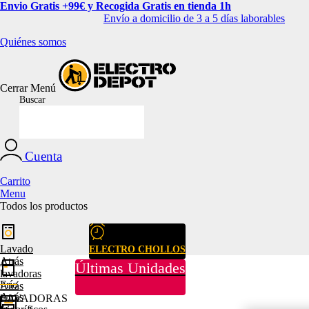
Envio Gratis +99€ y Recogida Gratis en tienda 1h
Envío a domicilio de 3 a 5 días laborables
Quiénes somos
Cerrar
Menú
Buscar
Cuenta
Carrito
Menu
Todos los productos
Lavado
ELECTRO CHOLLOS
Atrás
Últimas Unidades
lavadoras
Frío
Atrás
Atrás
LAVADORAS