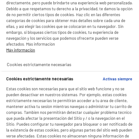
directamente, pero puede brindarte una experiencia web personalizada.
Debido a que respetamos tu derecho a la privacidad, te damos la opción
de no permitir ciertos tipos de cookies. Haz clic en las diferentes
productItem_availability_txt-
productItem__availability-
categorías de cookies para obtener más detalles sobre cada una de
current-store
change-btn
ellas, y así elegir las cookies que se colocarán en tu navegador. Sin
LEGANÉS, MADRID
embargo, si bloqueas ciertos tipos de cookies, tu experiencia de
navegación y los servicios que podemos ofrecerte pueden verse
product_list_sticky_button_Filter
product_list_stic
afectados. Más información
Más información
PRECIO IMBATIBLE
Cookies estrictamente necesarias
Mini nevera 93 Litros Blanco Bajo Encimera
A
D
Capacidad : 93 L
G
Cookies estrictamente necesarias
Activas siempre
Tipo de frio : Estático
Número de personas : 1
Estas cookies son necesarias para que el sitio web funcione y no se
pueden desactivar en nuestros sistemas. Por ejemplo, estas cookies
99
€
96
estrictamente necesarias te permitirán acceder a tu área de cliente,
mantener activa tu sesión mientras navegas o administrar tu carrito de
Pago a
plazos
★★★★★
★★★★★
compras. También nos permitirán detectar cualquier problema técnico
4.5
/5
(
38
)
que pueda afectar la presentación del Sitio y / o la navegación en el
Sitio. Puedes configurar tu navegador para bloquear o ser notificado de
compare_product
la existencia de estas cookies, pero algunas partes del sitio web pueden
verse afectadas. Estas cookies no almacenan ninguna información de