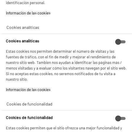
identificación personal.
Información de las cookies‎
PRECIO IMBATIBLE
Frigorífico Combi Estático, 207L, clase D,
A
D
Cookies analíticas
blanco, HIGH ONE
G
Capacidad : 207 L
Tipo de frio : Estático
Cookies analíticas
Número de personas : 2
Estas cookies nos permiten determinar el número de visitas y las
239
€
96
fuentes de tráfico, con el fin de medir y mejorar el rendimiento de
★★★★★
★★★★★
nuestro sitio web. También nos ayudan a identificar las páginas más /
Pago a
plazos
5
/5
(
1
)
menos visitadas y a evaluar cómo los visitantes navegan por el sitio web.
Si no aceptas estas cookies, no seremos notificados de tu visita a
compare_product
nuestro sitio.
Información de las cookies‎
Cookies de funcionalidad
PRECIO IMBATIBLE
Lavadora carga frontal 5kg, 1000rpm, clase B,
Cookies de funcionalidad
A
B
HIGH ONE WF 510 B W566C
G
Estas cookies permiten que el sitio ofrezca una mejor funcionalidad y
Clase energética : B