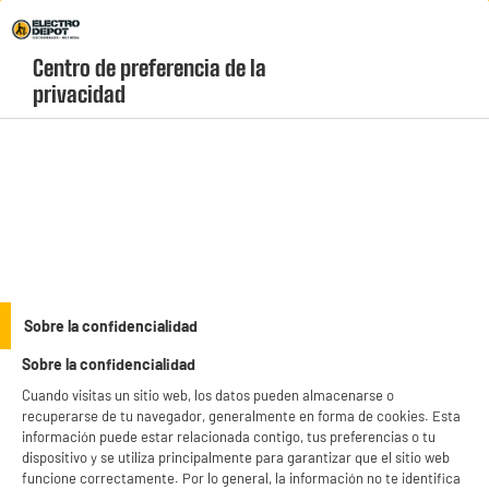
Envio Gratis +99€ y Recogida Gratis en tienda 1h
Centro de preferencia de la 
geolocation-header-icon-text
header-
Carrito
privacidad
Menú
login-
account
Gran Electrodoméstico
(83 produits)
Sobre la confidencialidad
Sobre la confidencialidad
Esenciales a precios imbatibles
Cuando visitas un sitio web, los datos pueden almacenarse o
Gran Electrodoméstico
Cocina
recuperarse de tu navegador, generalmente en forma de cookies. Esta
información puede estar relacionada contigo, tus preferencias o tu
Imagen y Sonido
Hogar y Belleza
dispositivo y se utiliza principalmente para garantizar que el sitio web
funcione correctamente. Por lo general, la información no te identifica