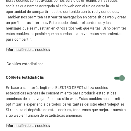
Estas cookies son activadas por los servicios ofrecidos en las redes
✔ ACEPTAR TODAS
compare_product
sociales que hemos agregado al sitio web con el fin de darte la
oportunidad de compartir nuestro contenido con tu red y conocidos.
Gestionar cookies
También nos permiten rastrear tu navegación en otros sitios web y crear
un perfil de tus intereses. Esto puede afectar el contenido y los
PRECIO IMBATIBLE
mensajes que se muestran en otros sitios web que visitas. Si no permites
estas cookies, es posible que no puedas usar o ver estas herramientas
Lavavajillas 60cm, 12 servicios, clase C, Blanco
A
C
para compartir.
con Apertura Automática de Puerta, HIGH ONE
G
Número de Servicios : 12
Información de las cookies‎
Apertura de la puerta : Activ' door (apertura
automática al finalizar el programa)
Nivel sonoro (dB) : 47
Cookies estadísticas
219
€
96
★★★★★
★★★★★
Cookies estadísticas
4.6
/5
(
31
)
Pago a
plazos
En base a su interés legítimo, ELECTRO DEPOT utiliza cookies
compare_product
estadísticas exentas de consentimiento para producir estadísticas
anónimas de su navegación en su sitio web. Estas cookies nos permiten
optimizar la experiencia de todos los visitantes del sitio electrodepot.es.
Si rechaza el depósito de estas cookies, tendremos que mejorar nuestro
sitio web en función de estadísticas anónimas
Información de las cookies‎
PRECIO IMBATIBLE