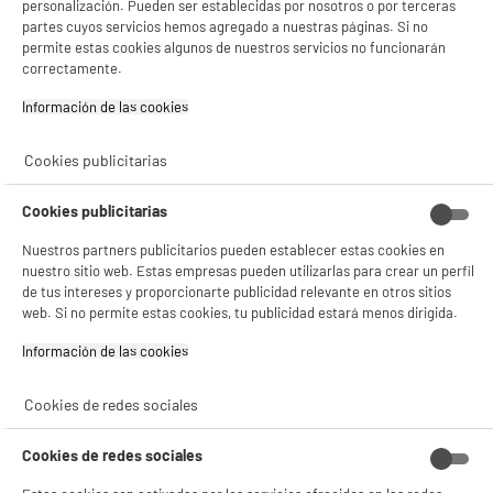
personalización. Pueden ser establecidas por nosotros o por terceras
Capacidad lavado : 5 kg
partes cuyos servicios hemos agregado a nuestras páginas. Si no
Velocidad de centrifugado : 1000 t
permite estas cookies algunos de nuestros servicios no funcionarán
169
€
96
correctamente.
★★★★★
★★★★★
Pago a
plazos
Información de las cookies‎
4.6
/5
(
96
)
compare_product
Cookies publicitarias
BIENVENIDO a ELECTRO
Rechazar todas
Cookies publicitarias
DEPOT
Nuestros partners publicitarios pueden establecer estas cookies en
Con el fin de mejorar tu experiencia, y tras tu consentimiento, ELECTRO DEPOT
PRECIO IMBATIBLE
nuestro sitio web. Estas empresas pueden utilizarlas para crear un perfil
y sus socios utilizan cookies que procesan tus datos personales para:
- compartir contenido adaptado a tus preferencias
de tus intereses y proporcionarte publicidad relevante en otros sitios
Microondas monofunción 20L, 5 niveles de
- ofrecer publicidad y comunicaciones personalizadas
web. Si no permite estas cookies, tu publicidad estará menos dirigida.
potencia, 700w, blanco, HIGH ONE
- facilitar el intercambio de contenido en las redes sociales
Tipo : Monofunción
- analizar el tráfico en nuestro sitio web Consulta la política de cookies.
Información de las cookies‎
Capacidad : 20 L
Consulta la política de cookies.
.
Potencia del microondas (W) : 700 W
Si aceptas, la experiencia será aún mejor. Si no acepta, se utilizarán cookies
Cookies de redes sociales
37
€
96
estadísticas anónimas basadas en tu navegación. Puedes oponerte a su uso
★★★★★
★★★★★
gestionando sus cookies.
Cookies de redes sociales
¡Buena visita!
4.5
/5
(
2295
)