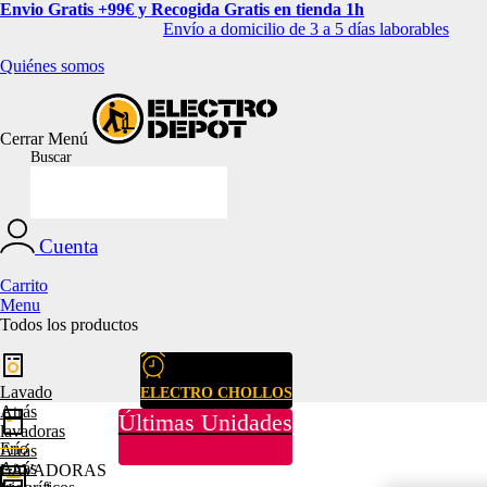
Envio Gratis +99€ y Recogida Gratis en tienda 1h
Envío a domicilio de 3 a 5 días laborables
Quiénes somos
Cerrar
Menú
Buscar
Cuenta
Carrito
Menu
Todos los productos
Lavado
ELECTRO CHOLLOS
Atrás
Últimas Unidades
lavadoras
Frío
Atrás
Atrás
LAVADORAS