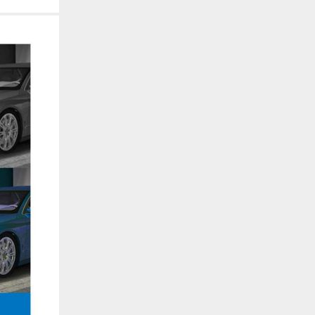
. También nos ayudan a identificar las páginas más / menos visitadas y a evaluar có
 web. Si no aceptas estas cookies, no seremos notificados de tu visita a nuestro sitio
 cookies‎
nalidad
en que el sitio ofrezca una mejor funcionalidad y personalización. Pueden ser esta
cuyos servicios hemos agregado a nuestras páginas. Si no permite estas cookies algu
ectamente.
 cookies‎
ias
blicitarios pueden establecer estas cookies en nuestro sitio web. Estas empresas pue
us intereses y proporcionarte publicidad relevante en otros sitios web. Si no permite e
nos dirigida.
 cookies‎
ociales