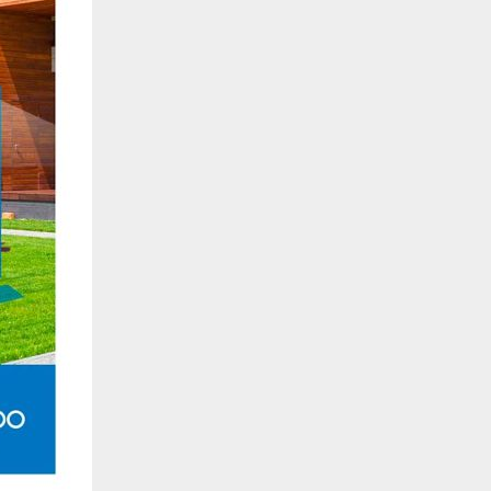
de estar relacionada contigo, tus preferencias o tu dispositivo y se utiliza princip
cione correctamente. Por lo general, la información no te identifica directamente, p
onalizada. Debido a que respetamos tu derecho a la privacidad, te damos la opción 
z clic en las diferentes categorías de cookies para obtener más detalles sobre cada un
olocarán en tu navegador. Sin embargo, si bloqueas ciertos tipos de cookies, tu ex
odemos ofrecerte pueden verse afectados. Más información
ente necesarias
cesarias para que el sitio web funcione y no se pueden desactivar en nuestros siste
e necesarias te permitirán acceder a tu área de cliente, mantener activa tu sesión m
to de compras. También nos permitirán detectar cualquier problema técnico que pued
io y / o la navegación en el Sitio. Puedes configurar tu navegador para bloquear o se
cookies, pero algunas partes del sitio web pueden verse afectadas. Estas cookies n
tificación personal.
 cookies‎
rmiten determinar el número de visitas y las fuentes de tráfico, con el fin de medir