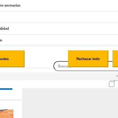
te necesarias
€
42
49
BERG 1,1L Limpia Sofás Alfombras Coche SP3
alidad
as
iales
ustes
Rechazar todo
es
Leg.I
cialidad
itio web, los datos pueden almacenarse o recuperarse de tu navegador, generalmente