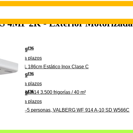
4MP 2K - Exterior Motorizada 
€
96
349
Pago a
plazos
 315 C 315L 186cm Estático Inox Clase C
€
96
369
Pago a
plazos
€
96
ALBERG CLIM-A14 3.500 frigorías / 40 m²
279
Pago a
plazos
0%, ideal para 4-5 personas, VALBERG WF 914 A-10 SD W566C