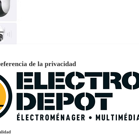
eferencia de la privacidad
€
96
159
Pago a
plazos
nción EcoTank EPSON ET-2861
alidad