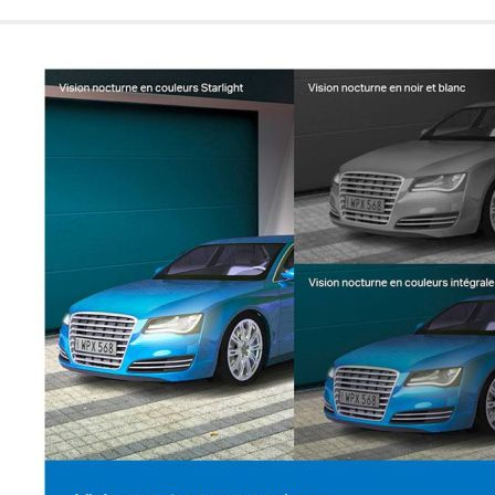
de nuestro sitio web
navegan por el sitio
Información de las
Cookies de funcio
Estas cookies permit
por terceras partes 
no funcionarán corr
Información de las
Cookies publicitar
Nuestros partners pu
crear un perfil de t
publicidad estará me
Información de las
Cookies de redes s