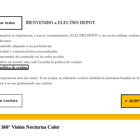
BIENVENIDO a ELECTRO DEPOT
ar todas
 mejorar tu experiencia, y tras tu consentimiento, ELECTRO DEPOT y sus socios utilizan cookies
les para:
ontenido adaptado a tus preferencias
licidad y comunicaciones personalizadas
 intercambio de contenido en las redes sociales
tráfico en nuestro sitio web Consulta la política de cookies.
política de cookies.
.
 experiencia será aún mejor. Si no acepta, se utilizarán cookies estadísticas anónimas basadas en t
te a su uso gestionando sus cookies.
ar cookies
✔ ACEP
360° Visión Nocturna Color