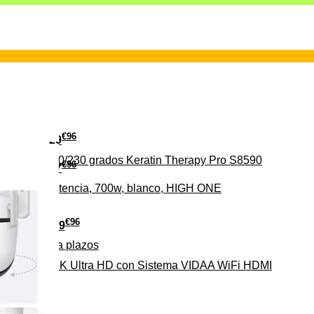
€
96
29
erámica 160/230 grados Keratin Therapy Pro S8590
€
96
37
iveles de potencia, 700w, blanco, HIGH ONE
€
96
279
Pago a
plazos
HD-EL 4K Ultra HD con Sistema VIDAA WiFi HDMI