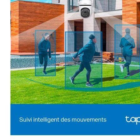
Esta información pue
que el sitio web fun
experiencia web pers
tipos de cookies. Ha
las cookies que se c
los servicios que p
Más información
Cookies estrictam
Estas cookies son ne
cookies estrictament
administrar tu carri
presentación del Sit
existencia de estas 
información de iden
Información de las
Cookies analíticas
Estas cookies nos pe