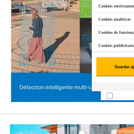
Cookies estrictamen
Cookies analíticas
Aspiradora Quitamanchas 450W VAL
Cookies de funcion
Cookies publicitari
Cookies de redes soc
Guardar aj
Cookies estadísticas
Lista de cooki
Sobre la confiden
Cuando visitas un s