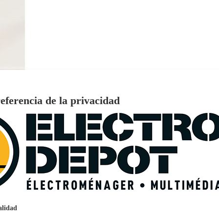
eferencia de la privacidad
€
96
159
Pago a
plazos
nción EcoTank EPSON ET-2861
alidad