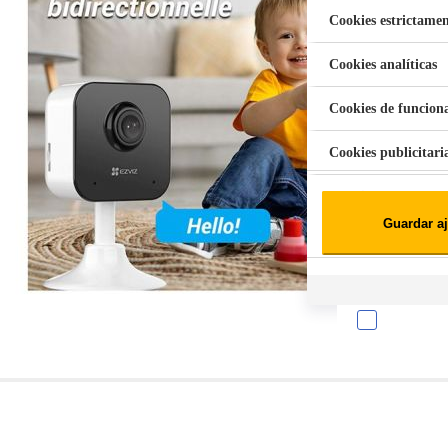
Cookies estrictamen
Cookies analíticas
Aspiradora Quitamanchas 450W VAL
Cookies de funcion
Cookies publicitari
Cookies de redes soc
Guardar aj
Cookies estadísticas
Lista de cooki
Sobre la confiden
Cuando visitas un s