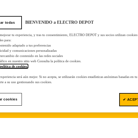
BIENVENIDO a ELECTRO DEPOT
ar todas
 mejorar tu experiencia, y tras tu consentimiento, ELECTRO DEPOT y sus socios utilizan cookies
les para:
ontenido adaptado a tus preferencias
licidad y comunicaciones personalizadas
 intercambio de contenido en las redes sociales
tráfico en nuestro sitio web Consulta la política de cookies.
política de cookies.
.
 experiencia será aún mejor. Si no acepta, se utilizarán cookies estadísticas anónimas basadas en t
te a su uso gestionando sus cookies.
ar cookies
✔ ACEP