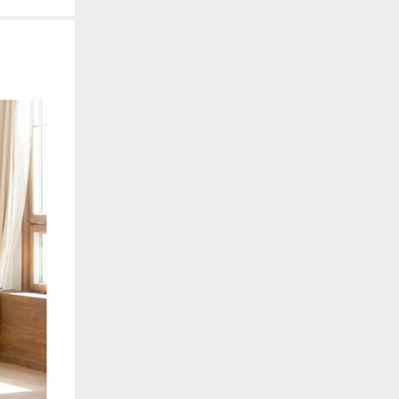
. También nos ayudan a identificar las páginas más / menos visitadas y a evaluar có
 web. Si no aceptas estas cookies, no seremos notificados de tu visita a nuestro sitio
 cookies‎
nalidad
en que el sitio ofrezca una mejor funcionalidad y personalización. Pueden ser esta
cuyos servicios hemos agregado a nuestras páginas. Si no permite estas cookies algu
ectamente.
 cookies‎
ias
blicitarios pueden establecer estas cookies en nuestro sitio web. Estas empresas pue
us intereses y proporcionarte publicidad relevante en otros sitios web. Si no permite e
nos dirigida.
 cookies‎
ociales