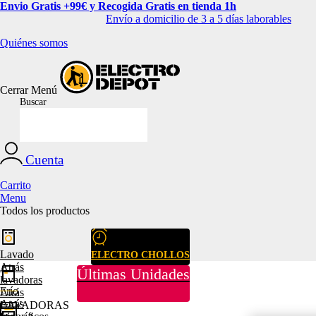
Envio Gratis +99€ y Recogida Gratis en tienda 1h
Envío a domicilio de 3 a 5 días laborables
Quiénes somos
Cerrar
Menú
Buscar
Cuenta
Carrito
Menu
Todos los productos
Lavado
ELECTRO CHOLLOS
Atrás
Últimas Unidades
lavadoras
Frío
Atrás
Atrás
LAVADORAS