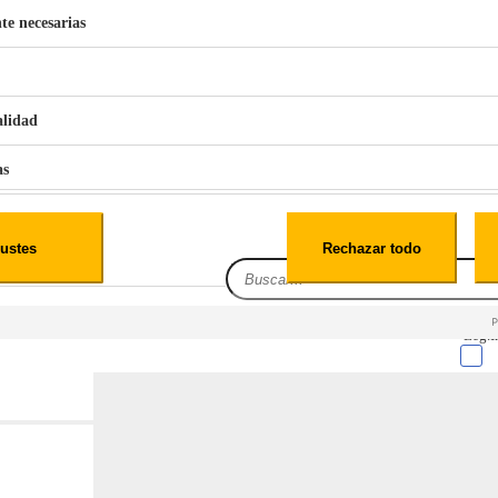
te necesarias
€
42
49
BERG 1,1L Limpia Sofás Alfombras Coche SP3
alidad
as
iales
ustes
Rechazar todo
es
Leg.I
cialidad
itio web, los datos pueden almacenarse o recuperarse de tu navegador, generalmente