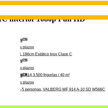
 interior 1080p Full HD
€
96
349
Pago a
plazos
 315 C 315L 186cm Estático Inox Clase C
€
96
369
Pago a
plazos
€
96
ALBERG CLIM-A14 3.500 frigorías / 40 m²
279
Pago a
plazos
0%, ideal para 4-5 personas, VALBERG WF 914 A-10 SD W566C