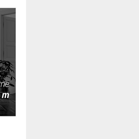
de estar relacionada contigo, tus preferencias o tu dispositivo y se utiliza princip
cione correctamente. Por lo general, la información no te identifica directamente, p
onalizada. Debido a que respetamos tu derecho a la privacidad, te damos la opción 
z clic en las diferentes categorías de cookies para obtener más detalles sobre cada un
olocarán en tu navegador. Sin embargo, si bloqueas ciertos tipos de cookies, tu ex
odemos ofrecerte pueden verse afectados. Más información
ente necesarias
cesarias para que el sitio web funcione y no se pueden desactivar en nuestros siste
e necesarias te permitirán acceder a tu área de cliente, mantener activa tu sesión m
to de compras. También nos permitirán detectar cualquier problema técnico que pued
io y / o la navegación en el Sitio. Puedes configurar tu navegador para bloquear o se
cookies, pero algunas partes del sitio web pueden verse afectadas. Estas cookies n
tificación personal.
 cookies‎
rmiten determinar el número de visitas y las fuentes de tráfico, con el fin de medir