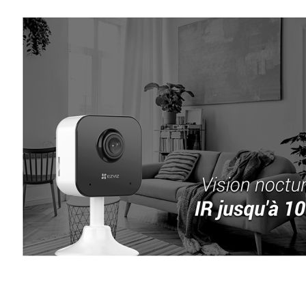
Esta información pue
que el sitio web fun
experiencia web pers
tipos de cookies. Ha
las cookies que se c
los servicios que p
Más información
Cookies estrictam
Estas cookies son ne
cookies estrictament
administrar tu carri
presentación del Sit
existencia de estas 
información de iden
Información de las
Cookies analíticas
Estas cookies nos pe