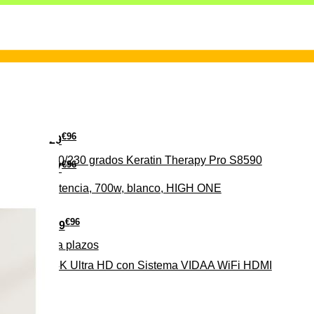
€
96
29
erámica 160/230 grados Keratin Therapy Pro S8590
€
96
37
iveles de potencia, 700w, blanco, HIGH ONE
€
96
279
Pago a
plazos
HD-EL 4K Ultra HD con Sistema VIDAA WiFi HDMI