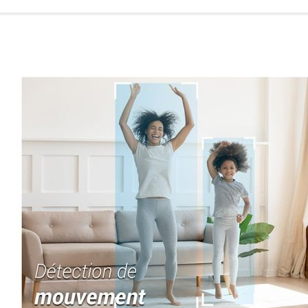
de nuestro sitio web
navegan por el sitio
Información de las
Cookies de funcio
Estas cookies permit
por terceras partes 
no funcionarán corr
Información de las
Cookies publicitar
Nuestros partners pu
crear un perfil de t
publicidad estará me
Información de las
Cookies de redes s