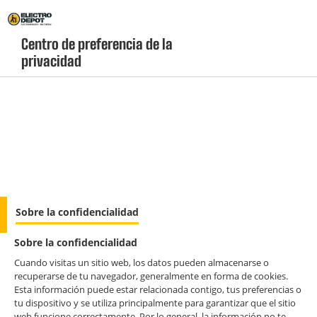
Envio Gratis +99€ y Recogida Gratis en tienda 1h
Centro de preferencia de la 
privacidad
geolocation-header-icon-text
header-
Carrito
Menú
login-
account
Cámaras y alarmas
Panel solar EZVIZ modelo F / tipo de carga USB-
Sobre la confidencialidad
C
Sobre la confidencialidad
Cuando visitas un sitio web, los datos pueden almacenarse o
recuperarse de tu navegador, generalmente en forma de cookies.
Esta información puede estar relacionada contigo, tus preferencias o
tu dispositivo y se utiliza principalmente para garantizar que el sitio
web funcione correctamente. Por lo general, la información no te