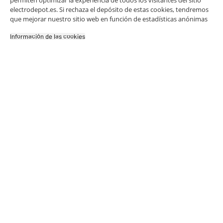
✔ ACEPTAR TODAS
electrodepot.es. Si rechaza el depósito de estas cookies, tendremos
que mejorar nuestro sitio web en función de estadísticas anónimas
Comprados juntos
Gestionar cookies
habitualmente
Información de las cookies‎
Panel solar
Timbre
EZVIZ
inalámbrico
modelo F /
RF BYRON
24
9
tipo de
de 100 m
€97
€96
carga USB-
C
Total Price :
34.93€