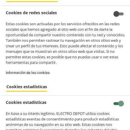
Cookies de redes sociales
Estas cookies son activadas por los servicios ofrecidos en las redes
sociales que hemos agregado al sitio web con el fin de darte la
oportunidad de compartir nuestro contenido con tu red y conocidos.
También nos permiten rastrear tu navegación en otros sitios web y
BIENVENIDO a ELECTRO
Rechazar todas
crear un perfil de tus intereses. Esto puede afectar el contenido y los
mensajes que se muestran en otros sitios web que visitas. Si no
DEPOT
Panel solar EZVIZ modelo F / tipo de carga
permites estas cookies, es posible que no puedas usar o ver estas
USB-C: Características Clave
Con el fin de mejorar tu experiencia, y tras tu consentimiento, ELECTRO
herramientas para compartir.
DEPOT y sus socios utilizan cookies que procesan tus datos personales
para:
Información de las cookies‎
- compartir contenido adaptado a tus preferencias
Marca
- ofrecer publicidad y comunicaciones personalizadas
Cookies estadísticas
- facilitar el intercambio de contenido en las redes sociales
EZVIZ
- analizar el tráfico en nuestro sitio web Consulta la política de cookies.
Consulta la política de cookies.
.
Cookies estadísticas
Modelo
Si aceptas, la experiencia será aún mejor. Si no acepta, se utilizarán
cookies estadísticas anónimas basadas en tu navegación. Puedes
CS-CMT-Solar Panel-F
En base a su interés legítimo, ELECTRO DEPOT utiliza cookies
oponerte a su uso gestionando sus cookies.
estadísticas exentas de consentimiento para producir estadísticas
¡Buena visita!
anónimas de su navegación en su sitio web. Estas cookies nos
Tipo de producto
permiten optimizar la experiencia de todos los visitantes del sitio