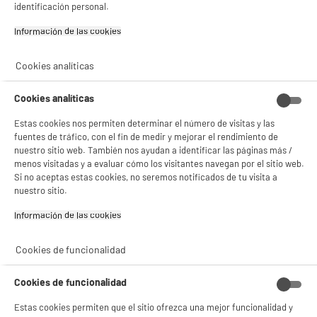
identificación personal.
Información de las cookies‎
BIENVENIDO a ELECTRO
Rechazar todas
Cookies analíticas
DEPOT
Cookies analíticas
Con el fin de mejorar tu experiencia, y tras tu consentimiento, ELECTRO DEPOT
y sus socios utilizan cookies que procesan tus datos personales para:
Estas cookies nos permiten determinar el número de visitas y las
- compartir contenido adaptado a tus preferencias
fuentes de tráfico, con el fin de medir y mejorar el rendimiento de
- ofrecer publicidad y comunicaciones personalizadas
nuestro sitio web. También nos ayudan a identificar las páginas más /
- facilitar el intercambio de contenido en las redes sociales
- analizar el tráfico en nuestro sitio web Consulta la política de cookies.
menos visitadas y a evaluar cómo los visitantes navegan por el sitio web.
Consulta la política de cookies.
.
Si no aceptas estas cookies, no seremos notificados de tu visita a
nuestro sitio.
Si aceptas, la experiencia será aún mejor. Si no acepta, se utilizarán cookies
estadísticas anónimas basadas en tu navegación. Puedes oponerte a su uso
Información de las cookies‎
gestionando sus cookies.
¡Buena visita!
Cookies de funcionalidad
✔ ACEPTAR TODAS
Cookies de funcionalidad
Gestionar cookies
Estas cookies permiten que el sitio ofrezca una mejor funcionalidad y