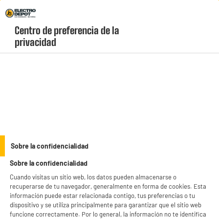
Envio Gratis +99€ y Recogida Gratis en tienda 1h
Centro de preferencia de la 
geolocation-header-icon-text
header-
Carrito
privacidad
Menú
login-
account
Cámaras y alarmas
Cámara vigilancia EZVIZ TY1 3MP - Interior
Motorizada 2K Visión Nocturna
Sobre la confidencialidad
Sobre la confidencialidad
Cuando visitas un sitio web, los datos pueden almacenarse o
recuperarse de tu navegador, generalmente en forma de cookies. Esta
información puede estar relacionada contigo, tus preferencias o tu
dispositivo y se utiliza principalmente para garantizar que el sitio web
funcione correctamente. Por lo general, la información no te identifica