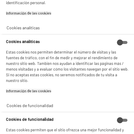
Consulta la política de cookies.
.
identificación personal.
product_anchor_characteristics
Si aceptas, la experiencia será aún mejor. Si no acepta, se utilizarán cookies
Información de las cookies‎
4
estadísticas anónimas basadas en tu navegación. Puedes oponerte a su uso
€
94
gestionando sus cookies.
¡Buena visita!
Cookies analíticas
0
€
01
Cuyo
0
€
01
Cuyo
✔ ACEPTAR TODAS
Cookies analíticas
Gestionar cookies
Estas cookies nos permiten determinar el número de visitas y las
fuentes de tráfico, con el fin de medir y mejorar el rendimiento de
nuestro sitio web. También nos ayudan a identificar las páginas más /
menos visitadas y a evaluar cómo los visitantes navegan por el sitio web.
Si no aceptas estas cookies, no seremos notificados de tu visita a
nuestro sitio.
Información de las cookies‎
Comprados juntos habitualmente
Cookies de funcionalidad
PRECIO IMBATIBLE
Cookies de funcionalidad
Estas cookies permiten que el sitio ofrezca una mejor funcionalidad y