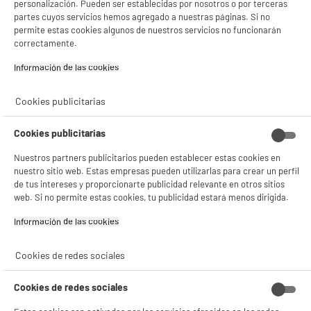
personalización. Pueden ser establecidas por nosotros o por terceras
partes cuyos servicios hemos agregado a nuestras páginas. Si no
permite estas cookies algunos de nuestros servicios no funcionarán
correctamente.
Información de las cookies‎
Detector de humo
Pack pila DURACELL
SEDEA autónomo
Simply 9V 6LR21 x 1 ud
Cookies publicitarias
4
2
€94
€94
Cookies publicitarias
Total Price :
7.88€
Nuestros partners publicitarios pueden establecer estas cookies en
nuestro sitio web. Estas empresas pueden utilizarlas para crear un perfil
de tus intereses y proporcionarte publicidad relevante en otros sitios
web. Si no permite estas cookies, tu publicidad estará menos dirigida.
Recogemos tu antiguo dispositivo
Información de las cookies‎
Recogemos
gratuitamente
tu antiguo
electrodoméstico.
Más información
Cookies de redes sociales
Garantía incluida :
3 años
Cookies de redes sociales
Hasta
agosto 2029