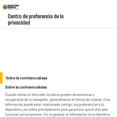
Envio Gratis +99€ y Recogida Gratis en tienda 1h
Centro de preferencia de la 
geolocation-header-icon-text
header-
Carrito
privacidad
Menú
login-
account
Cámaras y alarmas
PRECIO IMBATIBLE
Sobre la confidencialidad
Detector de humo SEDEA autónomo
Sobre la confidencialidad
Cuando visitas un sitio web, los datos pueden almacenarse o
recuperarse de tu navegador, generalmente en forma de cookies. Esta
información puede estar relacionada contigo, tus preferencias o tu
dispositivo y se utiliza principalmente para garantizar que el sitio web
funcione correctamente. Por lo general, la información no te identifica