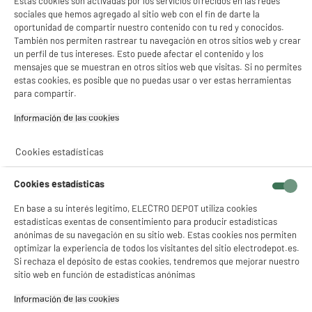
Estas cookies son activadas por los servicios ofrecidos en las redes
sociales que hemos agregado al sitio web con el fin de darte la
oportunidad de compartir nuestro contenido con tu red y conocidos.
Características
También nos permiten rastrear tu navegación en otros sitios web y crear
un perfil de tus intereses. Esto puede afectar el contenido y los
Marca
SEDEA
mensajes que se muestran en otros sitios web que visitas. Si no permites
estas cookies, es posible que no puedas usar o ver estas herramientas
Peso neto
0,15kg
para compartir.
Nombre del fabricante,
SEDEA ELECTRONIQUE
Información de las cookies‎
nombre de la empresa o marca
registrada
Cookies estadísticas
Dirección de envio
ZA DU MELANTOIS, 1011 RUE
DES SAULE 59810 LESQUIN
Cookies estadísticas
correo electrónico
CONTACT@SEDEA.FR
En base a su interés legítimo, ELECTRO DEPOT utiliza cookies
estadísticas exentas de consentimiento para producir estadísticas
Código del artículo
971831
anónimas de su navegación en su sitio web. Estas cookies nos permiten
optimizar la experiencia de todos los visitantes del sitio electrodepot.es.
Si rechaza el depósito de estas cookies, tendremos que mejorar nuestro
sitio web en función de estadísticas anónimas
Necesitas más información ?
Información de las cookies‎
Descarga el ficha de producto