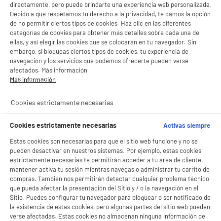
directamente, pero puede brindarte una experiencia web personalizada.
Debido a que respetamos tu derecho a la privacidad, te damos la opción
de no permitir ciertos tipos de cookies. Haz clic en las diferentes
categorías de cookies para obtener más detalles sobre cada una de
ellas, y así elegir las cookies que se colocarán en tu navegador. Sin
embargo, si bloqueas ciertos tipos de cookies, tu experiencia de
navegación y los servicios que podemos ofrecerte pueden verse
afectados. Más información
Más información
Cookies estrictamente necesarias
Cookies estrictamente necesarias
Activas siempre
Estas cookies son necesarias para que el sitio web funcione y no se
BIENVENIDO a ELECTRO
Rechazar todas
pueden desactivar en nuestros sistemas. Por ejemplo, estas cookies
DEPOT
estrictamente necesarias te permitirán acceder a tu área de cliente,
mantener activa tu sesión mientras navegas o administrar tu carrito de
Con el fin de mejorar tu experiencia, y tras tu consentimiento, ELECTRO DEPOT
compras. También nos permitirán detectar cualquier problema técnico
y sus socios utilizan cookies que procesan tus datos personales para:
que pueda afectar la presentación del Sitio y / o la navegación en el
- compartir contenido adaptado a tus preferencias
Sitio. Puedes configurar tu navegador para bloquear o ser notificado de
- ofrecer publicidad y comunicaciones personalizadas
la existencia de estas cookies, pero algunas partes del sitio web pueden
- facilitar el intercambio de contenido en las redes sociales
- analizar el tráfico en nuestro sitio web Consulta la política de cookies.
verse afectadas. Estas cookies no almacenan ninguna información de