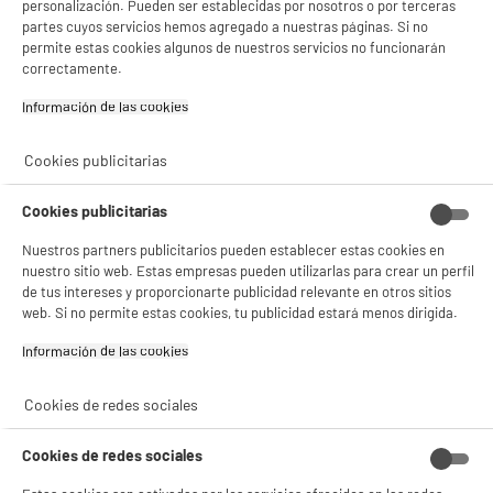
personalización. Pueden ser establecidas por nosotros o por terceras
partes cuyos servicios hemos agregado a nuestras páginas. Si no
permite estas cookies algunos de nuestros servicios no funcionarán
correctamente.
Información de las cookies‎
Características
Cookies publicitarias
Marca
EDENWOOD
Cookies publicitarias
Tipo
Tarjeta Micro SD
Nuestros partners publicitarios pueden establecer estas cookies en
Capacidad de almacenamiento
128Go
nuestro sitio web. Estas empresas pueden utilizarlas para crear un perfil
total
de tus intereses y proporcionarte publicidad relevante en otros sitios
web. Si no permite estas cookies, tu publicidad estará menos dirigida.
Vitesse de lecture (Mb/s)
90
Información de las cookies‎
Vitesse d'écriture (Mb/s)
50
Cookies de redes sociales
Categoría
Clase 30
Características adicionales
La tarjeta de memoria
Cookies de redes sociales
EDENWOOD 128 GB con
adaptador es ideal para