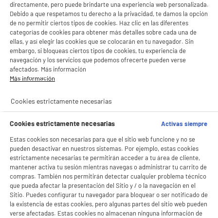
directamente, pero puede brindarte una experiencia web personalizada.
Debido a que respetamos tu derecho a la privacidad, te damos la opción
de no permitir ciertos tipos de cookies. Haz clic en las diferentes
categorías de cookies para obtener más detalles sobre cada una de
ellas, y así elegir las cookies que se colocarán en tu navegador. Sin
embargo, si bloqueas ciertos tipos de cookies, tu experiencia de
navegación y los servicios que podemos ofrecerte pueden verse
afectados. Más información
Más información
Cookies estrictamente necesarias
Cookies estrictamente necesarias
Activas siempre
Estas cookies son necesarias para que el sitio web funcione y no se
BIENVENIDO a ELECTRO
Rechazar todas
pueden desactivar en nuestros sistemas. Por ejemplo, estas cookies
DEPOT
estrictamente necesarias te permitirán acceder a tu área de cliente,
mantener activa tu sesión mientras navegas o administrar tu carrito de
Con el fin de mejorar tu experiencia, y tras tu consentimiento, ELECTRO DEPOT
compras. También nos permitirán detectar cualquier problema técnico
y sus socios utilizan cookies que procesan tus datos personales para:
que pueda afectar la presentación del Sitio y / o la navegación en el
- compartir contenido adaptado a tus preferencias
- ofrecer publicidad y comunicaciones personalizadas
Sitio. Puedes configurar tu navegador para bloquear o ser notificado de
- facilitar el intercambio de contenido en las redes sociales
la existencia de estas cookies, pero algunas partes del sitio web pueden
- analizar el tráfico en nuestro sitio web Consulta la política de cookies.
verse afectadas. Estas cookies no almacenan ninguna información de
Consulta la política de cookies.
.