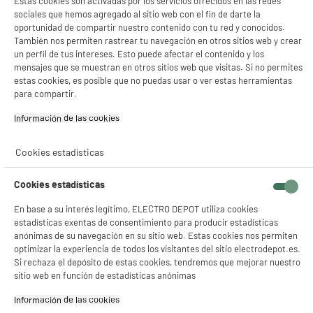
Estas cookies son activadas por los servicios ofrecidos en las redes
almacenar un gran volumen
sociales que hemos agregado al sitio web con el fin de darte la
de fotos, vídeos 4K, música y
oportunidad de compartir nuestro contenido con tu red y conocidos.
archivos. Fiable, rápida y
También nos permiten rastrear tu navegación en otros sitios web y crear
un perfil de tus intereses. Esto puede afectar el contenido y los
compatible con numerosos
mensajes que se muestran en otros sitios web que visitas. Si no permites
dispositivos, es perfecta para
estas cookies, es posible que no puedas usar o ver estas herramientas
un uso intensivo diario.
para compartir.
Dimensiones paquete
AL 13,5 cm x AN 0,75 cm x PR
Información de las cookies‎
9,6 cm
Peso bruto
0,013kg
Cookies estadísticas
Nombre del fabricante,
ELECTRO DEPOT FRANCE
Cookies estadísticas
nombre de la empresa o marca
registrada
En base a su interés legítimo, ELECTRO DEPOT utiliza cookies
estadísticas exentas de consentimiento para producir estadísticas
Dirección de envio
1 ROUTE DE VENDEVILLE
anónimas de su navegación en su sitio web. Estas cookies nos permiten
59155 FACHES THUMESNIL
optimizar la experiencia de todos los visitantes del sitio electrodepot.es.
Si rechaza el depósito de estas cookies, tendremos que mejorar nuestro
correo electrónico
PRODUCTSUPPORT@CONTAC
sitio web en función de estadísticas anónimas
T.ELECTRODEPOT.FR
Información de las cookies‎
Código del artículo
981361