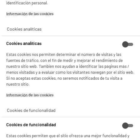
identificación personal.
Si aceptas, la experiencia será aún mejor. Si no acepta, se utilizarán cookies
Información de las cookies‎
estadísticas anónimas basadas en tu navegación. Puedes oponerte a su uso
gestionando sus cookies.
¡Buena visita!
Cookies analíticas
✔ ACEPTAR TODAS
Cookies analíticas
Gestionar cookies
Estas cookies nos permiten determinar el número de visitas y las
fuentes de tráfico, con el fin de medir y mejorar el rendimiento de
nuestro sitio web. También nos ayudan a identificar las páginas más /
menos visitadas y a evaluar cómo los visitantes navegan por el sitio web.
Si no aceptas estas cookies, no seremos notificados de tu visita a
product_anchor_characteristics
nuestro sitio.
Información de las cookies‎
24
€
95
Cookies de funcionalidad
Cookies de funcionalidad
Estas cookies permiten que el sitio ofrezca una mejor funcionalidad y