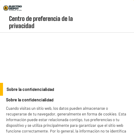
Envio Gratis +99€ y Recogida Gratis en tienda 1h
Centro de preferencia de la 
geolocation-header-icon-text
header-
Carrito
privacidad
Menú
login-
account
Almacenamiento
BY ELECTRODEPOT
Sobre la confidencialidad
Tarj. Micro SD EDENWOOD 128Go + adapt
Sobre la confidencialidad
Cuando visitas un sitio web, los datos pueden almacenarse o
recuperarse de tu navegador, generalmente en forma de cookies. Esta
información puede estar relacionada contigo, tus preferencias o tu
dispositivo y se utiliza principalmente para garantizar que el sitio web
funcione correctamente. Por lo general, la información no te identifica