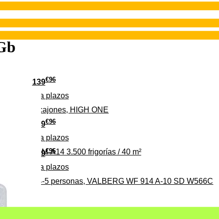
Gb
€
96
139
Pago a
plazos
 clase D, 3 cajones, HIGH ONE
€
96
369
Pago a
plazos
€
96
ALBERG CLIM-A14 3.500 frigorías / 40 m²
279
Pago a
plazos
0%, ideal para 4-5 personas, VALBERG WF 914 A-10 SD W566C