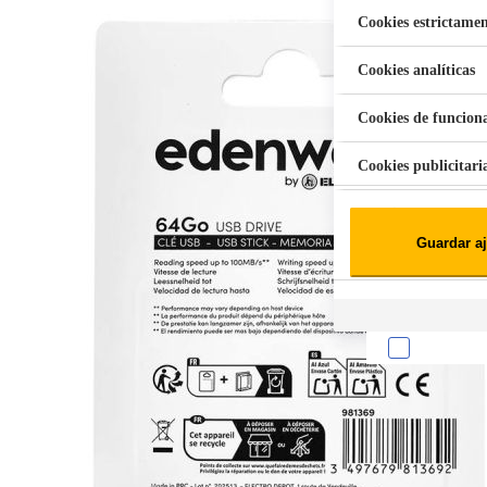
Cookies estrictamen
Cookies analíticas
Aspiradora Quitamanchas 450W VAL
Cookies de funcion
Cookies publicitari
Cookies de redes soc
Guardar aj
Cookies estadísticas
Lista de cooki
Sobre la confiden
Cuando visitas un s