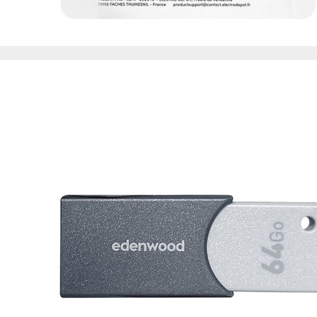
Esta información pue
que el sitio web fun
experiencia web pers
tipos de cookies. Ha
las cookies que se c
los servicios que p
Más información
Cookies estrictam
Estas cookies son ne
cookies estrictament
administrar tu carri
presentación del Sit
existencia de estas 
información de iden
Información de las
Cookies analíticas
Estas cookies nos pe