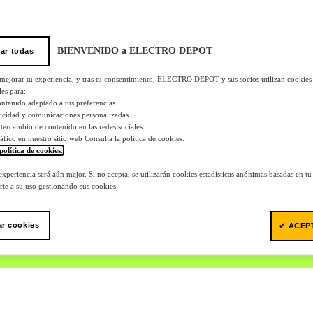
BIENVENIDO a ELECTRO DEPOT
ar todas
 mejorar tu experiencia, y tras tu consentimiento, ELECTRO DEPOT y sus socios utilizan cookies
les para:
ontenido adaptado a tus preferencias
licidad y comunicaciones personalizadas
 intercambio de contenido en las redes sociales
tráfico en nuestro sitio web Consulta la política de cookies.
política de cookies.
.
 experiencia será aún mejor. Si no acepta, se utilizarán cookies estadísticas anónimas basadas en t
te a su uso gestionando sus cookies.
ar cookies
✔ ACEP