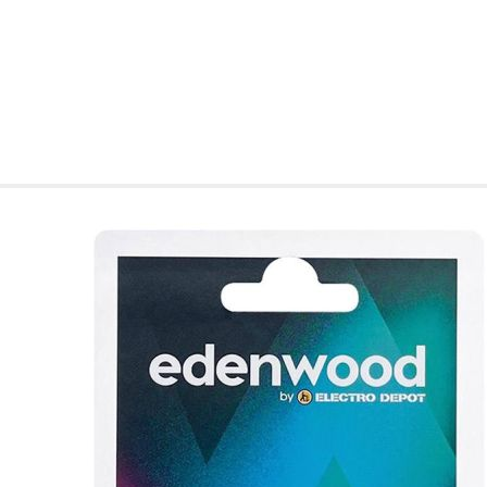
de nuestro sitio web
navegan por el sitio
Información de las
Cookies de funcio
Estas cookies permit
por terceras partes 
no funcionarán corr
Información de las
Cookies publicitar
Nuestros partners pu
crear un perfil de t
publicidad estará me
Información de las
Cookies de redes s