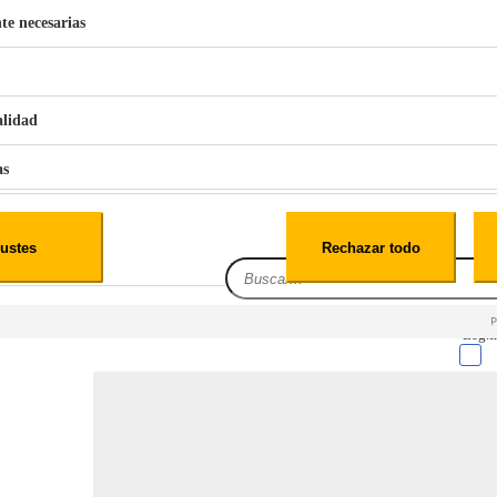
te necesarias
€
42
49
BERG 1,1L Limpia Sofás Alfombras Coche SP3
alidad
as
iales
ustes
Rechazar todo
es
Leg.I
cialidad
itio web, los datos pueden almacenarse o recuperarse de tu navegador, generalmente