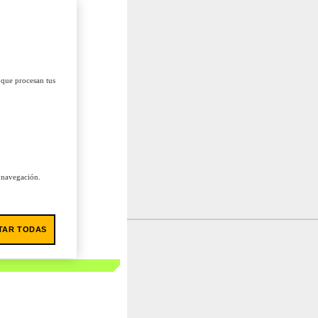
 que procesan tus
u navegación.
TAR TODAS