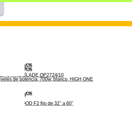
€
96
24
€
96
37
PHILIPS ONE BLADE QP2724/10
iveles de potencia, 700w, blanco, HIGH ONE
€
96
19
TV EDENWOOD F2 fijo de 32" a 60"