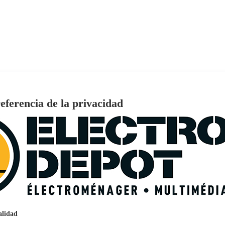
eferencia de la privacidad
€
96
159
Pago a
plazos
nción EcoTank EPSON ET-2861
alidad