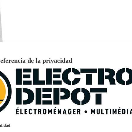
eferencia de la privacidad
€
96
159
Pago a
plazos
nción EcoTank EPSON ET-2861
alidad