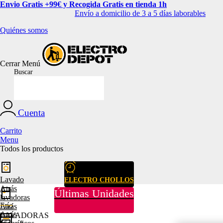
Envio Gratis +99€ y Recogida Gratis en tienda 1h
Envío a domicilio de 3 a 5 días laborables
Quiénes somos
Cerrar
Menú
Buscar
Cuenta
Carrito
Menu
Todos los productos
Lavado
ELECTRO CHOLLOS
Atrás
Últimas Unidades
lavadoras
Frío
Atrás
Atrás
LAVADORAS