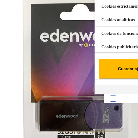
Cookies estrictamen
Cookies analíticas
Aspiradora Quitamanchas 450W VAL
Cookies de funcion
Cookies publicitari
Cookies de redes soc
Guardar aj
Cookies estadísticas
Lista de cooki
Sobre la confiden
Cuando visitas un s