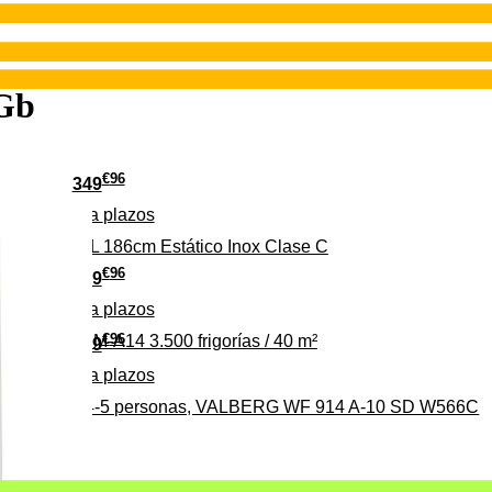
Gb
€
96
349
Pago a
plazos
 315 C 315L 186cm Estático Inox Clase C
€
96
369
Pago a
plazos
€
96
ALBERG CLIM-A14 3.500 frigorías / 40 m²
279
Pago a
plazos
0%, ideal para 4-5 personas, VALBERG WF 914 A-10 SD W566C