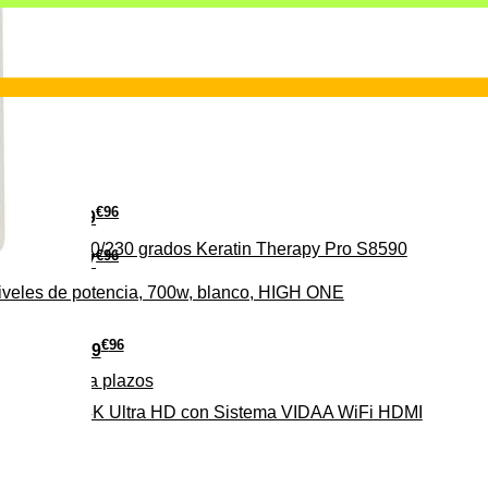
€
96
29
erámica 160/230 grados Keratin Therapy Pro S8590
€
96
37
iveles de potencia, 700w, blanco, HIGH ONE
€
96
279
Pago a
plazos
HD-EL 4K Ultra HD con Sistema VIDAA WiFi HDMI