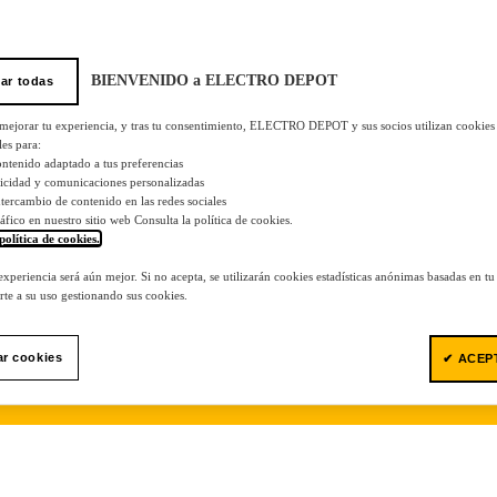
BIENVENIDO a ELECTRO DEPOT
ar todas
 mejorar tu experiencia, y tras tu consentimiento, ELECTRO DEPOT y sus socios utilizan cookies
les para:
ontenido adaptado a tus preferencias
licidad y comunicaciones personalizadas
 intercambio de contenido en las redes sociales
tráfico en nuestro sitio web Consulta la política de cookies.
política de cookies.
.
 experiencia será aún mejor. Si no acepta, se utilizarán cookies estadísticas anónimas basadas en t
te a su uso gestionando sus cookies.
ar cookies
✔ ACEP