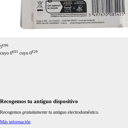
de nuestro sitio web
navegan por el sitio
Información de las
Cookies de funcio
Estas cookies permit
€
96
5
por terceras partes 
€
01
€
29
cuyo
0
cuyo
0
no funcionarán corr
Información de las
Cookies publicitar
Nuestros partners pu
crear un perfil de t
Recogemos tu antiguo dispositivo
publicidad estará me
Información de las
Recogemos
gratuitamente
tu antiguo electrodoméstico.
Más información
Cookies de redes s