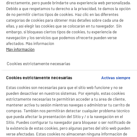
directamente, pero puede brindarte una experiencia web personalizada.
Debido a que respetamos tu derecho a la privacidad, te damos la opción
BY ELECTRODEPOT
de no permitir ciertos tipos de cookies. Haz clic en las diferentes
categorías de cookies para obtener más detalles sobre cada una de
Adaptador EDENWOOD lightning y jack
ellas, y así elegir las cookies que se colocarán en tu navegador. Sin
Tipo de producto : Adaptador Lightning &
embargo, si bloqueas ciertos tipos de cookies, tu experiencia de
Jack
navegación y los servicios que podemos ofrecerte pueden verse
5
€
96
afectados. Más información
Más información
★★★★★
★★★★★
Cookies estrictamente necesarias
3.1
/5
(
19
)
Cookies estrictamente necesarias
Activas siempre
compare_product
Estas cookies son necesarias para que el sitio web funcione y no se
pueden desactivar en nuestros sistemas. Por ejemplo, estas cookies
estrictamente necesarias te permitirán acceder a tu área de cliente,
mantener activa tu sesión mientras navegas o administrar tu carrito de
Cargador BE MIX INDUCTION 10W
compras. También nos permitirán detectar cualquier problema técnico
que pueda afectar la presentación del Sitio y / o la navegación en el
Tipo de producto : cargador de inducción
Sitio. Puedes configurar tu navegador para bloquear o ser notificado de
6
€
96
la existencia de estas cookies, pero algunas partes del sitio web pueden
verse afectadas. Estas cookies no almacenan ninguna información de