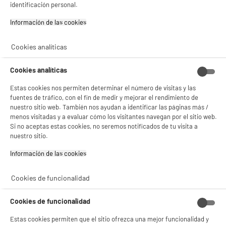
identificación personal.
★★★★★
★★★★★
3.7
/5
(
43
)
Información de las cookies‎
compare_product
Cookies analíticas
Cookies analíticas
BY ELECTRODEPOT
Estas cookies nos permiten determinar el número de visitas y las
Adaptador EDENWOOD A/C 1 USB A 1 USB C 5
fuentes de tráfico, con el fin de medir y mejorar el rendimiento de
Tipo de producto : cargador de coche
nuestro sitio web. También nos ayudan a identificar las páginas más /
14
€
96
menos visitadas y a evaluar cómo los visitantes navegan por el sitio web.
Si no aceptas estas cookies, no seremos notificados de tu visita a
nuestro sitio.
Información de las cookies‎
★★★★★
★★★★★
4.8
/5
(
6
)
Cookies de funcionalidad
compare_product
Cookies de funcionalidad
Estas cookies permiten que el sitio ofrezca una mejor funcionalidad y