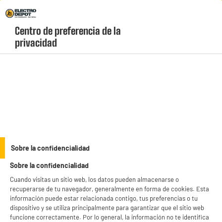
Envio Gratis +99€ y Recogida Gratis en tienda 1h
Centro de preferencia de la 
geolocation-header-icon-text
header-
Carrito
privacidad
Menú
login-
account
Accesorios para telefonía
(98 produits)
Protege y exprime al máximo tu smartphone con nuestra selección de
accesorios
para móviles baratos
en Electro Depot. Encuentra fundas de alta resistencia,
protectores de pantalla de cristal templado, cargadores rápidos y baterías
see_more_label
Sobre la confidencialidad
externas (powerbanks) para iPhone, Samsung y Xiaomi. ¡Equípate con nuestros
"Electrochollos" al precio más bajo hoy mismo!
Sobre la confidencialidad
productItem_availability_txt-
productItem__availability-
Cuando visitas un sitio web, los datos pueden almacenarse o
current-store
change-btn
recuperarse de tu navegador, generalmente en forma de cookies. Esta
LEGANÉS, MADRID
información puede estar relacionada contigo, tus preferencias o tu
dispositivo y se utiliza principalmente para garantizar que el sitio web
product_list_sticky_button_Filter
product_list_stic
funcione correctamente. Por lo general, la información no te identifica