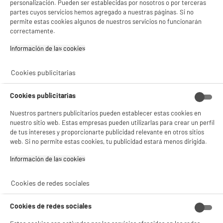
personalización. Pueden ser establecidas por nosotros o por terceras
partes cuyos servicios hemos agregado a nuestras páginas. Si no
Protector de pantalla WE para SAMSUNG Galaxy
S24FE
permite estas cookies algunos de nuestros servicios no funcionarán
BIENVENIDO a ELECTRO
Rechazar todas
correctamente.
Tipo de producto : Película protectora
DEPOT
3
€
96
Información de las cookies‎
Con el fin de mejorar tu experiencia, y tras tu consentimiento, ELECTRO DEPOT
★★★★★
★★★★★
y sus socios utilizan cookies que procesan tus datos personales para:
- compartir contenido adaptado a tus preferencias
5
/5
(
2
)
Cookies publicitarias
- ofrecer publicidad y comunicaciones personalizadas
- facilitar el intercambio de contenido en las redes sociales
compare_product
- analizar el tráfico en nuestro sitio web Consulta la política de cookies.
Cookies publicitarias
Consulta la política de cookies.
.
Nuestros partners publicitarios pueden establecer estas cookies en
Si aceptas, la experiencia será aún mejor. Si no acepta, se utilizarán cookies
nuestro sitio web. Estas empresas pueden utilizarlas para crear un perfil
estadísticas anónimas basadas en tu navegación. Puedes oponerte a su uso
de tus intereses y proporcionarte publicidad relevante en otros sitios
gestionando sus cookies.
web. Si no permite estas cookies, tu publicidad estará menos dirigida.
Cable de carga SEDEA 3 en 1 USB C, Micro USB y
¡Buena visita!
lighting AAPLE
Información de las cookies‎
Tipo de producto : Cable de sincronización y
✔ ACEPTAR TODAS
carga
Cookies de redes sociales
8
€
96
Gestionar cookies
★★★★★
★★★★★
4.1
/5
(
13
)
Cookies de redes sociales
compare_product