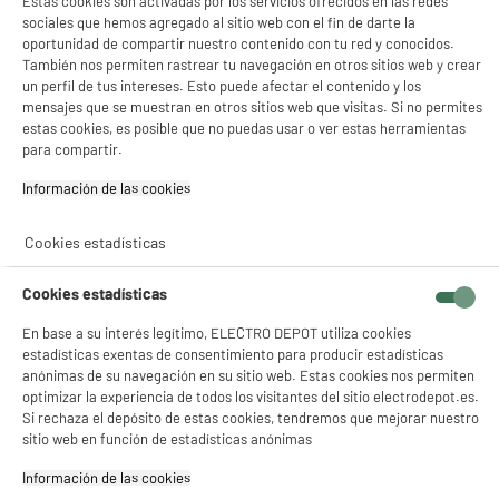
Estas cookies son activadas por los servicios ofrecidos en las redes
sociales que hemos agregado al sitio web con el fin de darte la
oportunidad de compartir nuestro contenido con tu red y conocidos.
También nos permiten rastrear tu navegación en otros sitios web y crear
un perfil de tus intereses. Esto puede afectar el contenido y los
BY ELECTRODEPOT
mensajes que se muestran en otros sitios web que visitas. Si no permites
Adaptador EDENWOOD A/C 3 USB A 1 USB C 2
estas cookies, es posible que no puedas usar o ver estas herramientas
para compartir.
Tipo de producto : cargador
8
€
96
Información de las cookies‎
Cookies estadísticas
★★★★★
★★★★★
Cookies estadísticas
3.7
/5
(
3
)
En base a su interés legítimo, ELECTRO DEPOT utiliza cookies
compare_product
estadísticas exentas de consentimiento para producir estadísticas
anónimas de su navegación en su sitio web. Estas cookies nos permiten
optimizar la experiencia de todos los visitantes del sitio electrodepot.es.
Si rechaza el depósito de estas cookies, tendremos que mejorar nuestro
BY ELECTRODEPOT
sitio web en función de estadísticas anónimas
PowerBank- Batería EDENWOOD 20.000 MaH
Negra
Información de las cookies‎