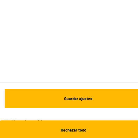
ENVÍO Y RECOGIDA
Recogida en 1h:
Gratuita
Envío a domicilio: 3 - 5 días laborables
ESTAMOS EN CONTACTO
¡DESCARGA NUESTRA APP!
¡SUSCRÍBETE A NUESTRA NEWSLETTER!
Guardar ajustes
OK
¡SÍGUENOS EN REDES!
Lista de cookies
Rechazar todo