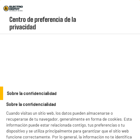
Envio Gratis +99€ y Recogida Gratis en tienda 1h
Centro de preferencia de la 
geolocation-header-icon-text
header-
Carrito
privacidad
Menú
login-
account
Frigoríficos combi
BY ELECTRODEPOT
Sobre la confidencialidad
Frigorífico Combi No Frost, 2 cajones, 493L, Clase
Sobre la confidencialidad
E, Inox 200cm 70cm Ancho VALBERG
Cuando visitas un sitio web, los datos pueden almacenarse o
recuperarse de tu navegador, generalmente en forma de cookies. Esta
información puede estar relacionada contigo, tus preferencias o tu
dispositivo y se utiliza principalmente para garantizar que el sitio web
funcione correctamente. Por lo general, la información no te identifica