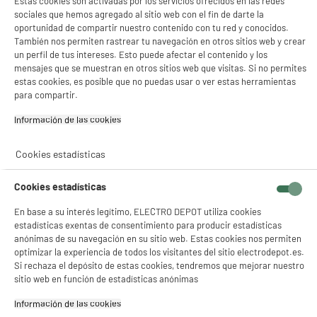
Estas cookies son activadas por los servicios ofrecidos en las redes
sociales que hemos agregado al sitio web con el fin de darte la
oportunidad de compartir nuestro contenido con tu red y conocidos.
También nos permiten rastrear tu navegación en otros sitios web y crear
un perfil de tus intereses. Esto puede afectar el contenido y los
mensajes que se muestran en otros sitios web que visitas. Si no permites
estas cookies, es posible que no puedas usar o ver estas herramientas
para compartir.
product_anchor_video
product_anchor_characteristics
Información de las cookies‎
599
€
96
Cookies estadísticas
0
€
10
Cuyo
24
€
60
Cuyo
Cookies estadísticas
Descarga el ficha de producto
En base a su interés legítimo, ELECTRO DEPOT utiliza cookies
estadísticas exentas de consentimiento para producir estadísticas
anónimas de su navegación en su sitio web. Estas cookies nos permiten
optimizar la experiencia de todos los visitantes del sitio electrodepot.es.
Si rechaza el depósito de estas cookies, tendremos que mejorar nuestro
sitio web en función de estadísticas anónimas
Información de las cookies‎