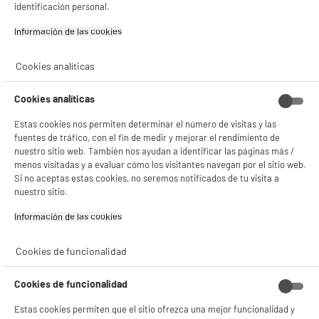
identificación personal.
Información de las cookies‎
Cookies analíticas
Cookies analíticas
Estas cookies nos permiten determinar el número de visitas y las
fuentes de tráfico, con el fin de medir y mejorar el rendimiento de
nuestro sitio web. También nos ayudan a identificar las páginas más /
menos visitadas y a evaluar cómo los visitantes navegan por el sitio web.
Si no aceptas estas cookies, no seremos notificados de tu visita a
nuestro sitio.
Información de las cookies‎
BIENVENIDO a ELECTRO
Rechazar todas
Cookies de funcionalidad
DEPOT
Cookies de funcionalidad
Con el fin de mejorar tu experiencia, y tras tu consentimiento, ELECTRO DEPOT
y sus socios utilizan cookies que procesan tus datos personales para:
Estas cookies permiten que el sitio ofrezca una mejor funcionalidad y
- compartir contenido adaptado a tus preferencias