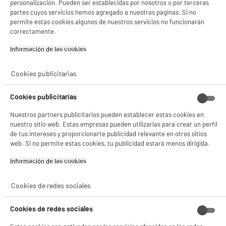
- ofrecer publicidad y comunicaciones personalizadas
personalización. Pueden ser establecidas por nosotros o por terceras
- facilitar el intercambio de contenido en las redes sociales
partes cuyos servicios hemos agregado a nuestras páginas. Si no
- analizar el tráfico en nuestro sitio web Consulta la política de cookies.
permite estas cookies algunos de nuestros servicios no funcionarán
Consulta la política de cookies.
.
correctamente.
Si aceptas, la experiencia será aún mejor. Si no acepta, se utilizarán cookies
Información de las cookies‎
estadísticas anónimas basadas en tu navegación. Puedes oponerte a su uso
gestionando sus cookies.
¡Buena visita!
Cookies publicitarias
✔ ACEPTAR TODAS
Cookies publicitarias
Gestionar cookies
Nuestros partners publicitarios pueden establecer estas cookies en
nuestro sitio web. Estas empresas pueden utilizarlas para crear un perfil
de tus intereses y proporcionarte publicidad relevante en otros sitios
web. Si no permite estas cookies, tu publicidad estará menos dirigida.
Información de las cookies‎
Cookies de redes sociales
Cookies de redes sociales