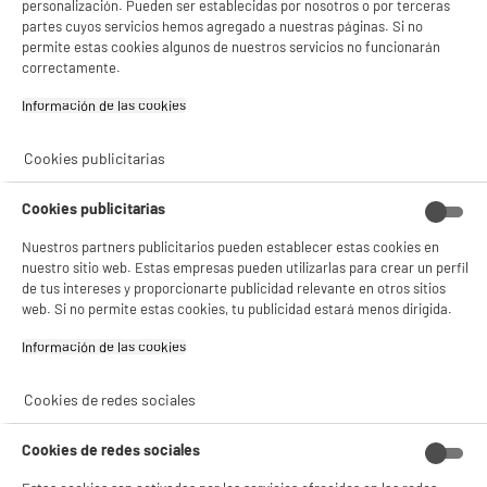
personalización. Pueden ser establecidas por nosotros o por terceras
y sus socios utilizan cookies que procesan tus datos personales para:
partes cuyos servicios hemos agregado a nuestras páginas. Si no
- compartir contenido adaptado a tus preferencias
permite estas cookies algunos de nuestros servicios no funcionarán
- ofrecer publicidad y comunicaciones personalizadas
correctamente.
- facilitar el intercambio de contenido en las redes sociales
- analizar el tráfico en nuestro sitio web Consulta la política de cookies.
Información de las cookies‎
Consulta la política de cookies.
.
Si aceptas, la experiencia será aún mejor. Si no acepta, se utilizarán cookies
Cookies publicitarias
estadísticas anónimas basadas en tu navegación. Puedes oponerte a su uso
gestionando sus cookies.
¡Buena visita!
Cookies publicitarias
✔ ACEPTAR TODAS
Nuestros partners publicitarios pueden establecer estas cookies en
nuestro sitio web. Estas empresas pueden utilizarlas para crear un perfil
de tus intereses y proporcionarte publicidad relevante en otros sitios
Gestionar cookies
web. Si no permite estas cookies, tu publicidad estará menos dirigida.
Información de las cookies‎
Cookies de redes sociales
Cookies de redes sociales