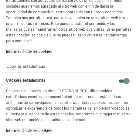
Estas cookies son activadas por los servicios ofrecidos en las redes
sociales que hemos agregado al sitio web con el fin de darte la
oportunidad de compartir nuestro contenido con tu red y conocidos.
También nos permiten rastrear tu navegación en otros sitios web y crear
un perfil de tus intereses. Esto puede afectar el contenido y los
mensajes que se muestran en otros sitios web que visitas. Si no permites
estas cookies, es posible que no puedas usar o ver estas herramientas
para compartir.
product_anchor_characteristics
Información de las cookies‎
569
€
96
Cookies estadísticas
0
€
10
Cuyo
16
€
42
Cuyo
Cookies estadísticas
Descarga el ficha de producto
En base a su interés legítimo, ELECTRO DEPOT utiliza cookies
estadísticas exentas de consentimiento para producir estadísticas
anónimas de su navegación en su sitio web. Estas cookies nos permiten
optimizar la experiencia de todos los visitantes del sitio electrodepot.es.
Si rechaza el depósito de estas cookies, tendremos que mejorar nuestro
sitio web en función de estadísticas anónimas
Información de las cookies‎