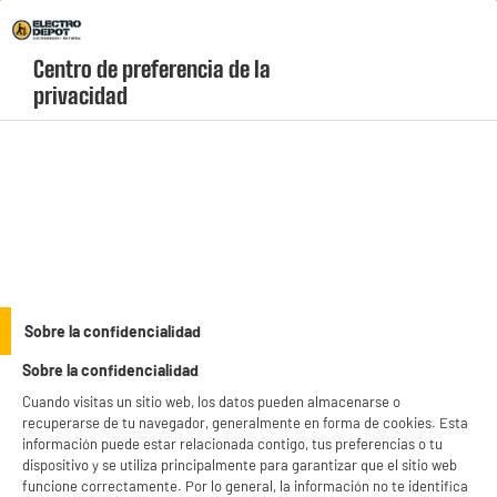
Envio Gratis +99€ y Recogida Gratis en tienda 1h
Centro de preferencia de la 
geolocation-header-icon-text
header-
Carrito
privacidad
Menú
login-
account
Frigoríficos combi
PRECIO IMBATIBLE
Sobre la confidencialidad
Frigorífico Combi No Frost Hisense 336L 200cm
Sobre la confidencialidad
Cristal Negro Clase D
Cuando visitas un sitio web, los datos pueden almacenarse o
recuperarse de tu navegador, generalmente en forma de cookies. Esta
información puede estar relacionada contigo, tus preferencias o tu
dispositivo y se utiliza principalmente para garantizar que el sitio web
funcione correctamente. Por lo general, la información no te identifica