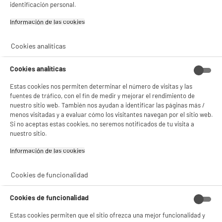
identificación personal.
Información de las cookies‎
Cookies analíticas
Cookies analíticas
Estas cookies nos permiten determinar el número de visitas y las
fuentes de tráfico, con el fin de medir y mejorar el rendimiento de
nuestro sitio web. También nos ayudan a identificar las páginas más /
menos visitadas y a evaluar cómo los visitantes navegan por el sitio web.
Si no aceptas estas cookies, no seremos notificados de tu visita a
nuestro sitio.
Información de las cookies‎
Cookies de funcionalidad
BIENVENIDO a ELECTRO
Rechazar todas
DEPOT
Cookies de funcionalidad
Con el fin de mejorar tu experiencia, y tras tu consentimiento, ELECTRO DEPOT
Estas cookies permiten que el sitio ofrezca una mejor funcionalidad y
y sus socios utilizan cookies que procesan tus datos personales para: