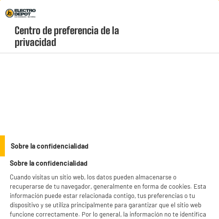
Envio Gratis +99€ y Recogida Gratis en tienda 1h
Centro de preferencia de la 
geolocation-header-icon-text
header-
Carrito
privacidad
Menú
login-
account
Frigoríficos combi
BY ELECTRODEPOT
Sobre la confidencialidad
Frigorífico Combi No Frost VALBERG 400L 186cm
Sobre la confidencialidad
Silver Clase D
Cuando visitas un sitio web, los datos pueden almacenarse o
recuperarse de tu navegador, generalmente en forma de cookies. Esta
información puede estar relacionada contigo, tus preferencias o tu
dispositivo y se utiliza principalmente para garantizar que el sitio web
funcione correctamente. Por lo general, la información no te identifica