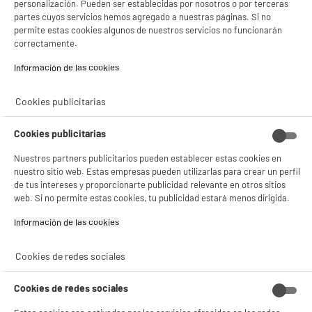
personalización. Pueden ser establecidas por nosotros o por terceras
- compartir contenido adaptado a tus preferencias
partes cuyos servicios hemos agregado a nuestras páginas. Si no
- ofrecer publicidad y comunicaciones personalizadas
permite estas cookies algunos de nuestros servicios no funcionarán
- facilitar el intercambio de contenido en las redes sociales
- analizar el tráfico en nuestro sitio web Consulta la política de cookies.
correctamente.
Consulta la política de cookies.
.
Información de las cookies‎
Si aceptas, la experiencia será aún mejor. Si no acepta, se utilizarán cookies
estadísticas anónimas basadas en tu navegación. Puedes oponerte a su uso
Cookies publicitarias
gestionando sus cookies.
¡Buena visita!
Cookies publicitarias
✔ ACEPTAR TODAS
Nuestros partners publicitarios pueden establecer estas cookies en
Gestionar cookies
nuestro sitio web. Estas empresas pueden utilizarlas para crear un perfil
de tus intereses y proporcionarte publicidad relevante en otros sitios
web. Si no permite estas cookies, tu publicidad estará menos dirigida.
Información de las cookies‎
Cookies de redes sociales
Cookies de redes sociales