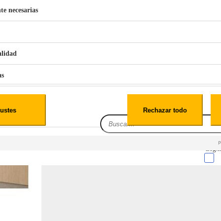
te necesarias
€
42
49
BERG 1,1L Limpia Sofás Alfombras Coche SP3
alidad
as
iales
ustes
Rechazar todo
es
Leg.I
cialidad
itio web, los datos pueden almacenarse o recuperarse de tu navegador, generalmente