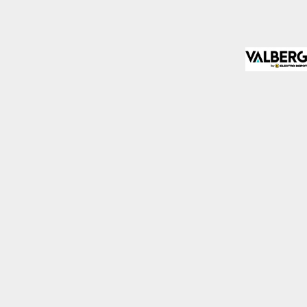
almente para garantizar
ero puede brindarte una
de no permitir ciertos
a de ellas, y así elegir
periencia de navegación y
Activas siempre
mas. Por ejemplo, estas
ientras navegas o
a afectar la
r notificado de la
o almacenan ninguna
Desactivado
 y mejorar el rendimiento