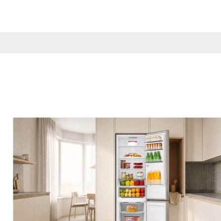
Esta información pue
que el sitio web fun
experiencia web pers
tipos de cookies. Ha
las cookies que se c
los servicios que p
Más información
Cookies estrictam
Estas cookies son ne
cookies estrictament
administrar tu carri
presentación del Sit
existencia de estas 
información de iden
Información de las
Cookies analíticas
Estas cookies nos pe