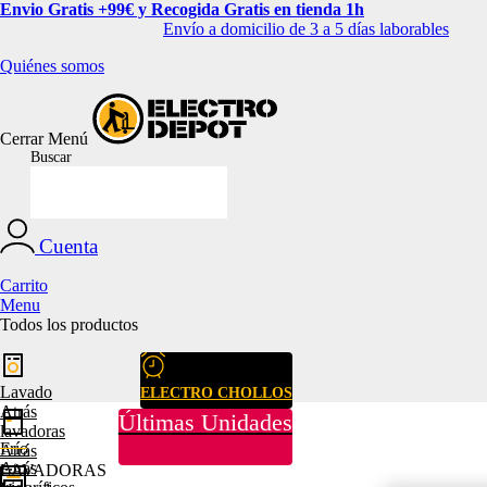
Envio Gratis +99€ y Recogida Gratis en tienda 1h
Envío a domicilio de 3 a 5 días laborables
Quiénes somos
Cerrar
Menú
Buscar
Cuenta
Carrito
Menu
Todos los productos
Lavado
ELECTRO CHOLLOS
Atrás
Últimas Unidades
lavadoras
Frío
Atrás
Atrás
LAVADORAS