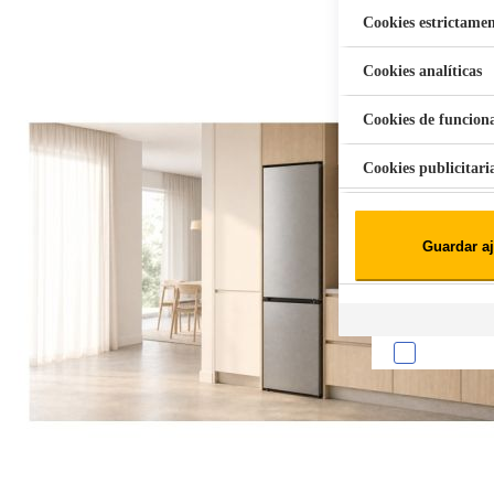
Cookies estrictamen
Cookies analíticas
Aspiradora Quitamanchas 450W VAL
Cookies de funcion
Cookies publicitari
Cookies de redes soc
Guardar aj
Cookies estadísticas
Lista de cooki
Sobre la confiden
Cuando visitas un s