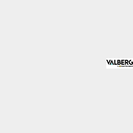
mo los visitantes
.
Desactivado
blecidas por nosotros o
nos de nuestros servicios
Desactivado
den utilizarlas para
stas cookies, tu