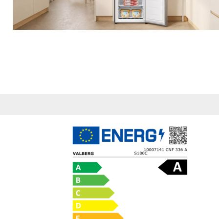
de nuestro sitio web
navegan por el sitio
Información de las
Cookies de funcio
Estas cookies permit
por terceras partes 
no funcionarán corr
Información de las
Cookies publicitar
Nuestros partners pu
crear un perfil de t
publicidad estará me
Información de las
Cookies de redes s