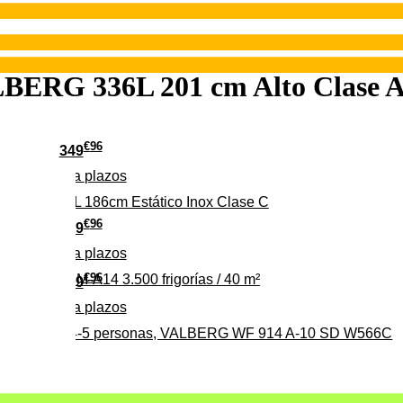
BERG 336L 201 cm Alto Clase A 
€
96
349
Pago a
plazos
 315 C 315L 186cm Estático Inox Clase C
€
96
369
Pago a
plazos
€
96
ALBERG CLIM-A14 3.500 frigorías / 40 m²
279
Pago a
plazos
0%, ideal para 4-5 personas, VALBERG WF 914 A-10 SD W566C