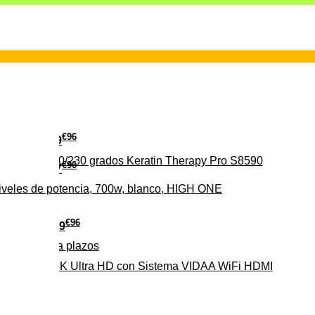
€
96
29
erámica 160/230 grados Keratin Therapy Pro S8590
€
96
37
iveles de potencia, 700w, blanco, HIGH ONE
€
96
279
Pago a
plazos
HD-EL 4K Ultra HD con Sistema VIDAA WiFi HDMI