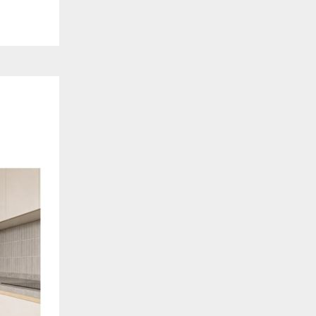
de estar relacionada contigo, tus preferencias o tu dispositivo y se utiliza princip
cione correctamente. Por lo general, la información no te identifica directamente, p
onalizada. Debido a que respetamos tu derecho a la privacidad, te damos la opción 
z clic en las diferentes categorías de cookies para obtener más detalles sobre cada un
olocarán en tu navegador. Sin embargo, si bloqueas ciertos tipos de cookies, tu ex
odemos ofrecerte pueden verse afectados. Más información
ente necesarias
cesarias para que el sitio web funcione y no se pueden desactivar en nuestros siste
e necesarias te permitirán acceder a tu área de cliente, mantener activa tu sesión m
to de compras. También nos permitirán detectar cualquier problema técnico que pued
io y / o la navegación en el Sitio. Puedes configurar tu navegador para bloquear o se
cookies, pero algunas partes del sitio web pueden verse afectadas. Estas cookies n
tificación personal.
 cookies‎
rmiten determinar el número de visitas y las fuentes de tráfico, con el fin de medir