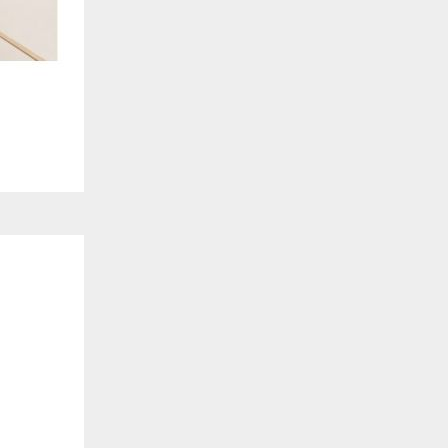
. También nos ayudan a identificar las páginas más / menos visitadas y a evaluar có
 web. Si no aceptas estas cookies, no seremos notificados de tu visita a nuestro sitio
 cookies‎
nalidad
en que el sitio ofrezca una mejor funcionalidad y personalización. Pueden ser esta
cuyos servicios hemos agregado a nuestras páginas. Si no permite estas cookies algu
ectamente.
 cookies‎
ias
blicitarios pueden establecer estas cookies en nuestro sitio web. Estas empresas pue
us intereses y proporcionarte publicidad relevante en otros sitios web. Si no permite e
nos dirigida.
 cookies‎
ociales