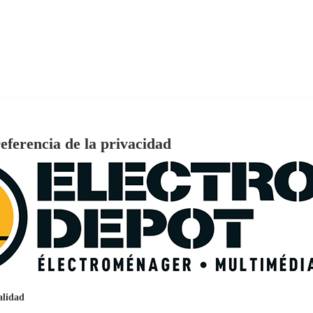
eferencia de la privacidad
€
96
159
Pago a
plazos
nción EcoTank EPSON ET-2861
alidad