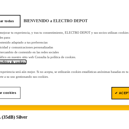
BIENVENIDO a ELECTRO DEPOT
ar todas
 mejorar tu experiencia, y tras tu consentimiento, ELECTRO DEPOT y sus socios utilizan cookies
les para:
ontenido adaptado a tus preferencias
licidad y comunicaciones personalizadas
 intercambio de contenido en las redes sociales
tráfico en nuestro sitio web Consulta la política de cookies.
política de cookies.
.
 experiencia será aún mejor. Si no acepta, se utilizarán cookies estadísticas anónimas basadas en t
te a su uso gestionando sus cookies.
ar cookies
✔ ACEP
(35dB) Silver