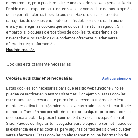
directamente, pero puede brindarte una experiencia web personalizada.
Debido a que respetamos tu derecho a la privacidad, te damos la opción
B
de no permitir ciertos tipos de cookies. Haz clic en las diferentes
categorías de cookies para obtener más detalles sobre cada una de
Movil XIAOMI Redmi A5 4G 64Gb Negro
ellas, y así elegir las cookies que se colocarán en tu navegador. Sin
pantalla : 6,88 ", IPS - 120Hz, 1640 x 720p HD+
embargo, si bloqueas ciertos tipos de cookies, tu experiencia de
procesador : 1,8 GHz Octa-Core, RAM 3
navegación y los servicios que podemos ofrecerte pueden verse
Capacidad de la batería (mAh) : 5200 mAh
afectados. Más información
78
€
96
Más información
★★★★★
★★★★★
4.6
/5
(
22
)
Cookies estrictamente necesarias
compare_product
Cookies estrictamente necesarias
Activas siempre
Estas cookies son necesarias para que el sitio web funcione y no se
pueden desactivar en nuestros sistemas. Por ejemplo, estas cookies
estrictamente necesarias te permitirán acceder a tu área de cliente,
ELECTROCHOLLOS
mantener activa tu sesión mientras navegas o administrar tu carrito de
Movil XIAOMI Redmi A5 4G 64Gb Dorado
B
compras. También nos permitirán detectar cualquier problema técnico
pantalla : 6,8 ", IPS - 120Hz, 1640 x 720p HD+
que pueda afectar la presentación del Sitio y / o la navegación en el
procesador : 1,8 GHz Octa-Core, RAM 3
Sitio. Puedes configurar tu navegador para bloquear o ser notificado de
Capacidad de la batería (mAh) : 5200 mAh
la existencia de estas cookies, pero algunas partes del sitio web pueden
78
verse afectadas. Estas cookies no almacenan ninguna información de
€
94