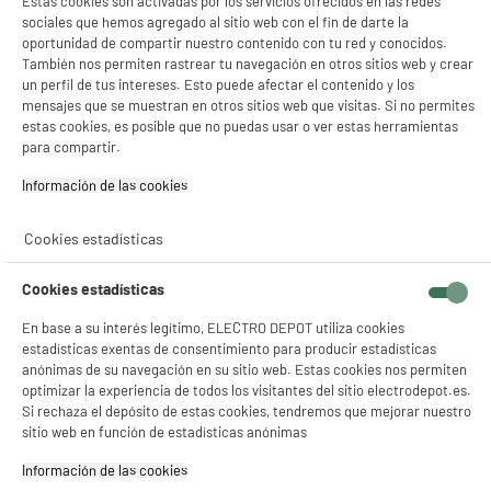
Estas cookies son activadas por los servicios ofrecidos en las redes
- facilitar el intercambio de contenido en las redes sociales
sociales que hemos agregado al sitio web con el fin de darte la
Capacidad de la batería (mAh) : 5520 mAh
- analizar el tráfico en nuestro sitio web Consulta la política de cookies.
★★★★★
★★★★★
oportunidad de compartir nuestro contenido con tu red y conocidos.
Consulta la política de cookies.
.
235
€
95
También nos permiten rastrear tu navegación en otros sitios web y crear
4.8
/5
(
46
)
Si aceptas, la experiencia será aún mejor. Si no acepta, se utilizarán cookies
un perfil de tus intereses. Esto puede afectar el contenido y los
Pago a
plazos
estadísticas anónimas basadas en tu navegación. Puedes oponerte a su uso
mensajes que se muestran en otros sitios web que visitas. Si no permites
compare_product
gestionando sus cookies.
estas cookies, es posible que no puedas usar o ver estas herramientas
¡Buena visita!
para compartir.
✔ ACEPTAR TODAS
Información de las cookies‎
Gestionar cookies
Cookies estadísticas
B
Teléfono inteligente XIAOMI Redmi Note 15 Pro
Cookies estadísticas
5G de 256 GB
En base a su interés legítimo, ELECTRO DEPOT utiliza cookies
pantalla : 6,83 ", AMOLED, 2772 x 1280
estadísticas exentas de consentimiento para producir estadísticas
procesador : 2,6 Ghz Octo-Core, RAM 8
anónimas de su navegación en su sitio web. Estas cookies nos permiten
Capacidad de la batería (mAh) : 6580 mAh
★★★★★
★★★★★
optimizar la experiencia de todos los visitantes del sitio electrodepot.es.
359
€
96
Si rechaza el depósito de estas cookies, tendremos que mejorar nuestro
4.5
/5
(
44
)
sitio web en función de estadísticas anónimas
Pago a
plazos
compare_product
Información de las cookies‎