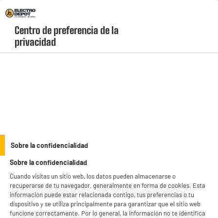
Envio Gratis +99€ y Recogida Gratis en tienda 1h
Centro de preferencia de la 
geolocation-header-icon-text
header-
Carrito
privacidad
Menú
login-
account
Teléfono móvil, Smartphone
(39 produits)
Compra
smartphones baratos y libres
en Electro Depot al precio más bajo del
mercado sin renunciar a la calidad. Descubre una amplia gama de teléfonos
móviles económicos de grandes marcas con
3 años de garantía
y un rendimiento
see_more_label
Sobre la confidencialidad
excepcional. Encuentra el dispositivo perfecto para tu día a día y ahorra al
máximo con nuestras ofertas exclusivas.
Sobre la confidencialidad
productItem_availability_txt-
productItem__availability-
Cuando visitas un sitio web, los datos pueden almacenarse o
current-store
change-btn
recuperarse de tu navegador, generalmente en forma de cookies. Esta
LEGANÉS, MADRID
información puede estar relacionada contigo, tus preferencias o tu
dispositivo y se utiliza principalmente para garantizar que el sitio web
product_list_sticky_button_Filter
product_list_stic
funcione correctamente. Por lo general, la información no te identifica