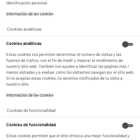
identificación personal.
Información de las cookies‎
compare_product
Cookies analíticas
Cookies analíticas
A
Estas cookies nos permiten determinar el número de visitas y las
Teléfono Movil XIAOMI Redmi 15C 256Gb 5G
fuentes de tráfico, con el fin de medir y mejorar el rendimiento de
Negro
nuestro sitio web. También nos ayudan a identificar las páginas más /
pantalla : 6,9 ", FHD+, 2340 x 1080p FHD+
menos visitadas y a evaluar cómo los visitantes navegan por el sitio web.
procesador : 2,3 GHz Octa-Core, RAM 4
Si no aceptas estas cookies, no seremos notificados de tu visita a
Capacidad de la batería (mAh) : 6000 mAh
nuestro sitio.
★★★★★
★★★★★
134
€
95
3.6
/5
(
71
)
Información de las cookies‎
Pago a
plazos
compare_product
Cookies de funcionalidad
Cookies de funcionalidad
Estas cookies permiten que el sitio ofrezca una mejor funcionalidad y