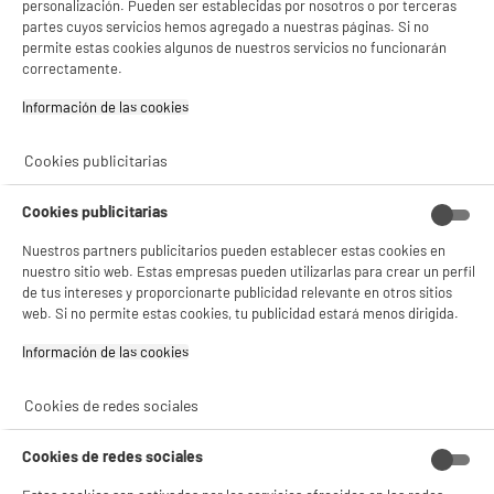
personalización. Pueden ser establecidas por nosotros o por terceras
partes cuyos servicios hemos agregado a nuestras páginas. Si no
permite estas cookies algunos de nuestros servicios no funcionarán
Movil SAMSUNG Galaxy A17 4G de 128 GB, color
correctamente.
gris
pantalla : 6,7 ", Super AMOLED, 2340 x 1080p
Información de las cookies‎
FHD+
procesador : 2,2 Ghz Octo-Core, RAM 4
Cookies publicitarias
★★★★★
★★★★★
Capacidad de la batería (mAh) : 5000 mAh
5
/5
(
1
)
144
€
96
Cookies publicitarias
Pago a
plazos
compare_product
Nuestros partners publicitarios pueden establecer estas cookies en
nuestro sitio web. Estas empresas pueden utilizarlas para crear un perfil
de tus intereses y proporcionarte publicidad relevante en otros sitios
web. Si no permite estas cookies, tu publicidad estará menos dirigida.
Información de las cookies‎
BIENVENIDO a ELECTRO
Rechazar todas
DEPOT
B
Cookies de redes sociales
Movil XIAOMI Redmi Note15 256Gb 5G Negro
Con el fin de mejorar tu experiencia, y tras tu consentimiento, ELECTRO DEPOT
y sus socios utilizan cookies que procesan tus datos personales para:
pantalla : 6,77 ", AMOLED, 2400 x 1080p
Cookies de redes sociales
- compartir contenido adaptado a tus preferencias
FullHD+
- ofrecer publicidad y comunicaciones personalizadas
procesador : 2,4 Ghz Octo-Core, RAM 8