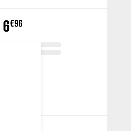
6
€
96
€
96