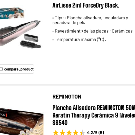
AirLisse 2in1 ForceDry Black.
Tipo : Plancha alisadora, onduladora y
secadora de pelo
Revestimiento de las placas : Cerámicas
Temperatura máxima (°C) :
compare_product
REMINGTON
Plancha Alisadora REMINGTON 50
Keratin Therapy Cerámica 9 Nivele
S8540
★★★★★
★★★★★
4.2
/5
(
5
)