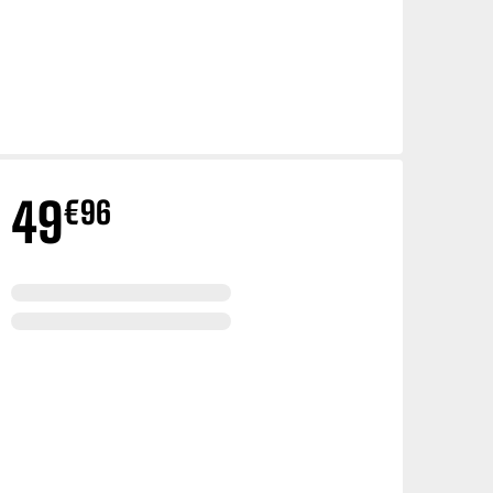
tiliza principalmente
tifica directamente,
a privacidad, te damos
s para obtener más
bargo, si bloqueas
den verse afectados.
49
€
96
Activas siempre
s sistemas. Por
ener activa tu sesión
r problema técnico que
ador para bloquear o
fectadas. Estas cookies
Desactivado