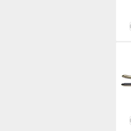
cookies. Esta infor
para garantizar que
pero puede brindar
la opción de no per
detalles sobre cada
ciertos tipos de c
Más información
Más información
Cookies estricta
Estas cookies son 
ejemplo, estas coo
mientras navegas o
pueda afectar la pr
ser notificado de l
no almacenan ningu
Información de las 
Cookies analítica