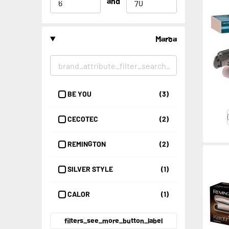
and
Marca
BE YOU
(3)
CECOTEC
(2)
REMINGTON
(2)
SILVER STYLE
(1)
CALOR
(1)
filters_see_more_button_label