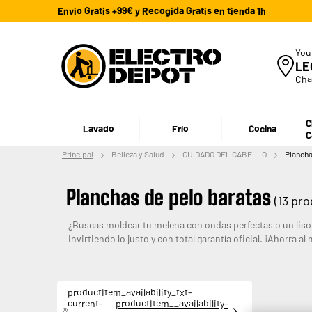
Envio Gratis +99€ y Recogida Gratis en tienda 1h
You
LE
Cha
C
Lavado
Frío
Cocina
C
Principal
Belleza y Salud
CUIDADO DEL CABELLO
Plancha
Planchas de pelo baratas
(13 pro
¿Buscas moldear tu melena con ondas perfectas o un liso
invirtiendo lo justo y con total garantía oficial. ¡Ahorra a
productItem_availability_txt-
current-
productItem__availability-