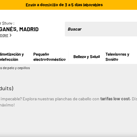
Envío a domicilio de 3 a 5 días laborables
r Store :
GANÉS, MADRID
nger
limatización y
Pequeño
Televisores y
Belleza y Salud
alefacción
electrodoméstico
Sonido
s de pelo y cepillos
duits)
 impecable? Explora nuestras planchas de cabello con
tarifas low cost.
Dis
l máximo!