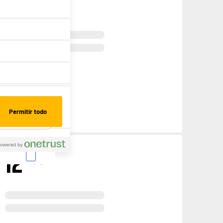
44
r
Permitir todo
terest
Consent
12
€
95
almente en forma de