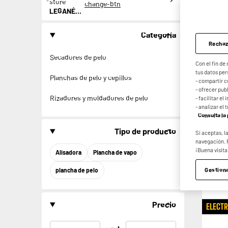
store
change-btn
LEGANÉS, MADRID
Categoría
Rechaz
Secadores de pelo
Con el fin de
tus datos per
Planchas de pelo y cepillos
- compartir c
- ofrecer pu
Rizadores y moldadores de pelo
- facilitar e
- analizar el 
Consulta la 
Tipo de producto
Si aceptas, l
navegación. 
¡Buena visita
Alisadora
Plancha de vapo
Gestion
plancha de pelo
Precio
ELECT