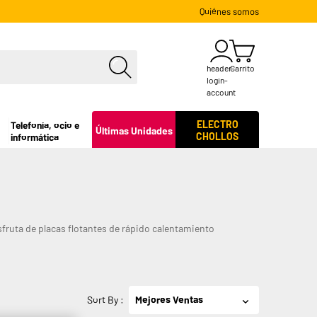
Quiénes somos
header-
Carrito
login-
account
ELECTRO
Telefonía, ocio e
Últimas Unidades
CHOLLOS
informática
fruta de placas flotantes de rápido calentamiento
Sort By
:
Mejores Ventas