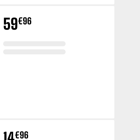
medir y mejorar el
adas y a evaluar cómo
sita a nuestro sitio.
59
€
96
Desactivado
 establecidas por
 estas cookies algunos
Desactivado
esas pueden utilizarlas
no permite estas
14
€
96