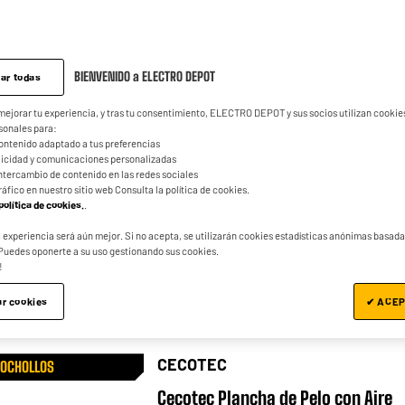
REMINGTON
BIENVENIDO a ELECTRO DEPOT
ar todas
Plancha alisadora de pelo
 mejorar tu experiencia, y tras tu consentimiento, ELECTRO DEPOT y sus socios utilizan cooki
REMINGTON Cerámica 160/230
sonales para:
ontenido adaptado a tus preferencias
grados Keratin Therapy Pro S8590
blicidad y comunicaciones personalizadas
l intercambio de contenido en las redes sociales
★★★★★
★★★★★
4.8
/5
(
444
)
tráfico en nuestro sitio web Consulta la política de cookies.
política de cookies.
.
Tipo : Alisadora
Revestimiento de las placas : Cerámicas
a experiencia será aún mejor. Si no acepta, se utilizarán cookies estadísticas anónimas basada
Puedes oponerte a su uso gestionando sus cookies.
Temperatura máxima (°C) : 230 °C
!
compare_product
ar cookies
✔ ACEP
CECOTEC
ROCHOLLOS
Cecotec Plancha de Pelo con Aire