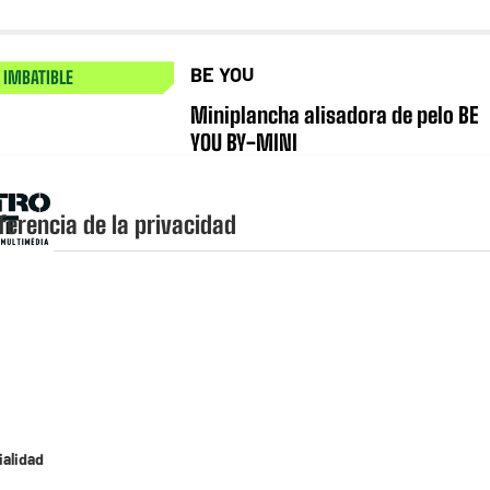
BE YOU
 IMBATIBLE
Miniplancha alisadora de pelo BE
YOU BY-MINI
★★★★★
★★★★★
4
/5
(
26
)
Tipo : Alisadora
ferencia de la privacidad
Revestimiento de las placas : Cerámicas
Temperatura máxima (°C) :
compare_product
ialidad
SAINT ALGUE