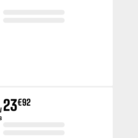
23
€
92
W
s