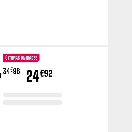
€
34
96
24
€
92
M