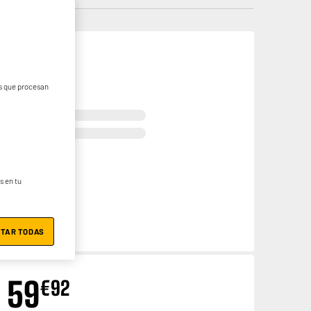
29
€
96
es que procesan
s en tu
TAR TODAS
59
€
92