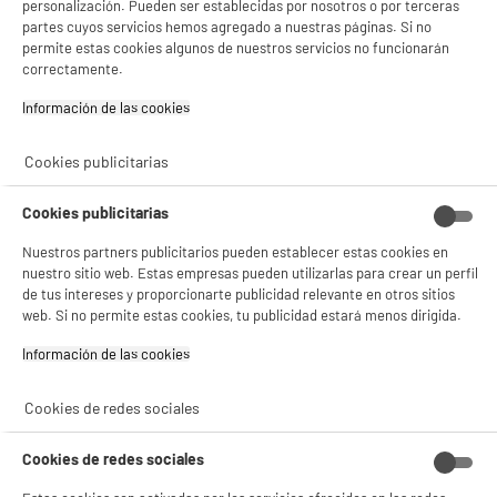
personalización. Pueden ser establecidas por nosotros o por terceras
partes cuyos servicios hemos agregado a nuestras páginas. Si no
permite estas cookies algunos de nuestros servicios no funcionarán
ELECTROCHOLLOS
correctamente.
Altavoz bt. AMAZON ECHO SPOT blanco
Tipo :
Información de las cookies‎
Resolución :
Alimentación :
Cookies publicitarias
88
€
94
Cookies publicitarias
compare_product
Nuestros partners publicitarios pueden establecer estas cookies en
nuestro sitio web. Estas empresas pueden utilizarlas para crear un perfil
de tus intereses y proporcionarte publicidad relevante en otros sitios
web. Si no permite estas cookies, tu publicidad estará menos dirigida.
Información de las cookies‎
ELECTROCHOLLOS
Altavoz bt. AMAZON ECHO SPOT azul
Cookies de redes sociales
Tipo :
Resolución :
Cookies de redes sociales
Alimentación :
€
94