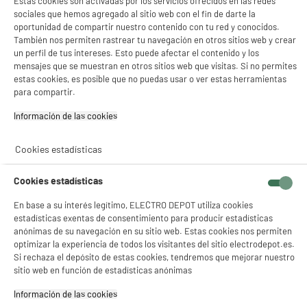
88
Estas cookies son activadas por los servicios ofrecidos en las redes
sociales que hemos agregado al sitio web con el fin de darte la
oportunidad de compartir nuestro contenido con tu red y conocidos.
compare_product
También nos permiten rastrear tu navegación en otros sitios web y crear
un perfil de tus intereses. Esto puede afectar el contenido y los
mensajes que se muestran en otros sitios web que visitas. Si no permites
estas cookies, es posible que no puedas usar o ver estas herramientas
para compartir.
Información de las cookies‎
NO SOLO TENEMOS LOS MEJORES PRECIOS
Cookies estadísticas
GARANTÍAS
101.669 opiniones
PAGO SEGURO
Cookies estadísticas
autentificadas por
ELECTRO DEPOT
En base a su interés legítimo, ELECTRO DEPOT utiliza cookies
★★★★★
★★★★★
estadísticas exentas de consentimiento para producir estadísticas
anónimas de su navegación en su sitio web. Estas cookies nos permiten
4,26
optimizar la experiencia de todos los visitantes del sitio electrodepot.es.
Si rechaza el depósito de estas cookies, tendremos que mejorar nuestro
SERVICIO POST VENTA
ATENCIÓN AL CLIENTE
PREGUNTAS /
sitio web en función de estadísticas anónimas
RESPUESTAS
Información de las cookies‎