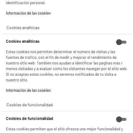
identificación personal.
Alimentación : Red Eléctrica
Información de las cookies‎
64
€
94
★★★★★
★★★★★
4.6
/5
(
18
)
Cookies analíticas
compare_product
Cookies analíticas
Estas cookies nos permiten determinar el número de visitas y las
fuentes de tráfico, con el fin de medir y mejorar el rendimiento de
nuestro sitio web. También nos ayudan a identificar las páginas más /
ELECTROCHOLLOS
menos visitadas y a evaluar cómo los visitantes navegan por el sitio web.
Altavoz bt. AMAZON ECHO SPOT noir
Si no aceptas estas cookies, no seremos notificados de tu visita a
Tipo :
nuestro sitio.
Resolución :
Alimentación :
Información de las cookies‎
88
€
94
Cookies de funcionalidad
compare_product
Cookies de funcionalidad
Estas cookies permiten que el sitio ofrezca una mejor funcionalidad y