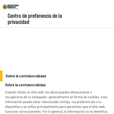
Envio Gratis +99€ y Recogida Gratis en tienda 1h
Centro de preferencia de la 
geolocation-header-icon-text
header-
Carrito
privacidad
Menú
login-
account
Hogar conectado
(5 produits)
Protege y moderniza tu vivienda con lo último en
domótica y hogar inteligente.
Encuentra cámaras de seguridad, alarmas y sensores con las ofertas imbatibles
de Electro Depot.
see_more_label
Sobre la confidencialidad
Sobre la confidencialidad
productItem_availability_txt-
productItem__availability-
Cuando visitas un sitio web, los datos pueden almacenarse o
current-store
change-btn
recuperarse de tu navegador, generalmente en forma de cookies. Esta
LEGANÉS, MADRID
información puede estar relacionada contigo, tus preferencias o tu
dispositivo y se utiliza principalmente para garantizar que el sitio web
product_list_sticky_button_Filter
product_list_stic
funcione correctamente. Por lo general, la información no te identifica