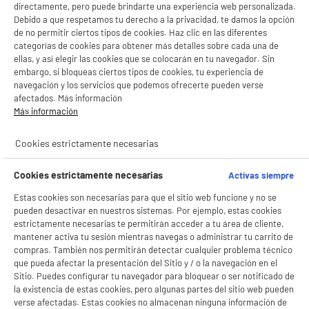
directamente, pero puede brindarte una experiencia web personalizada.
Debido a que respetamos tu derecho a la privacidad, te damos la opción
BIENVENIDO a ELECTRO
Rechazar todas
de no permitir ciertos tipos de cookies. Haz clic en las diferentes
categorías de cookies para obtener más detalles sobre cada una de
Pack videoportero conectado EZVIZ FHD HP5
DEPOT
con pantalla táctil + 4 tarjetas
ellas, y así elegir las cookies que se colocarán en tu navegador. Sin
Con el fin de mejorar tu experiencia, y tras tu consentimiento, ELECTRO DEPOT
embargo, si bloqueas ciertos tipos de cookies, tu experiencia de
Tipo : Videoportero conectado
y sus socios utilizan cookies que procesan tus datos personales para:
navegación y los servicios que podemos ofrecerte pueden verse
Resolución : FHD
- compartir contenido adaptado a tus preferencias
afectados. Más información
- ofrecer publicidad y comunicaciones personalizadas
Alimentación : Red Eléctrica
Más información
★★★★★
★★★★★
- facilitar el intercambio de contenido en las redes sociales
157
€
94
- analizar el tráfico en nuestro sitio web Consulta la política de cookies.
4.6
/5
(
20
)
Consulta la política de cookies.
.
Pago a
plazos
Cookies estrictamente necesarias
compare_product
Si aceptas, la experiencia será aún mejor. Si no acepta, se utilizarán cookies
estadísticas anónimas basadas en tu navegación. Puedes oponerte a su uso
Cookies estrictamente necesarias
Activas siempre
gestionando sus cookies.
¡Buena visita!
Estas cookies son necesarias para que el sitio web funcione y no se
pueden desactivar en nuestros sistemas. Por ejemplo, estas cookies
✔ ACEPTAR TODAS
estrictamente necesarias te permitirán acceder a tu área de cliente,
mantener activa tu sesión mientras navegas o administrar tu carrito de
compras. También nos permitirán detectar cualquier problema técnico
Gestionar cookies
ELECTROCHOLLOS
que pueda afectar la presentación del Sitio y / o la navegación en el
Altavoz inteligente Amazon Echo Dot de 5.ª
Sitio. Puedes configurar tu navegador para bloquear o ser notificado de
generación, color negro
la existencia de estas cookies, pero algunas partes del sitio web pueden
Tipo :
verse afectadas. Estas cookies no almacenan ninguna información de
Resolución :