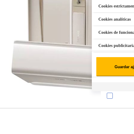
Cookies estrictamen
Cookies analíticas
Aspiradora Quitamanchas 450W VAL
Cookies de funcion
Cookies publicitari
Cookies de redes soc
Guardar aj
Cookies estadísticas
Lista de cooki
Sobre la confiden
Cuando visitas un s