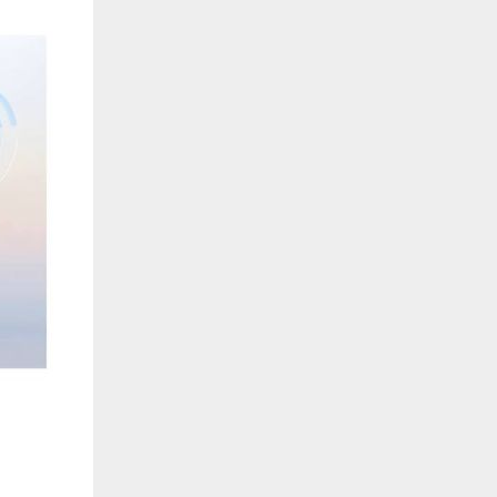
de estar relacionada contigo, tus preferencias o tu dispositivo y se utiliza princip
cione correctamente. Por lo general, la información no te identifica directamente, p
onalizada. Debido a que respetamos tu derecho a la privacidad, te damos la opción 
z clic en las diferentes categorías de cookies para obtener más detalles sobre cada un
olocarán en tu navegador. Sin embargo, si bloqueas ciertos tipos de cookies, tu ex
odemos ofrecerte pueden verse afectados. Más información
ente necesarias
cesarias para que el sitio web funcione y no se pueden desactivar en nuestros siste
e necesarias te permitirán acceder a tu área de cliente, mantener activa tu sesión m
to de compras. También nos permitirán detectar cualquier problema técnico que pued
io y / o la navegación en el Sitio. Puedes configurar tu navegador para bloquear o se
cookies, pero algunas partes del sitio web pueden verse afectadas. Estas cookies n
tificación personal.
 cookies‎
rmiten determinar el número de visitas y las fuentes de tráfico, con el fin de medir