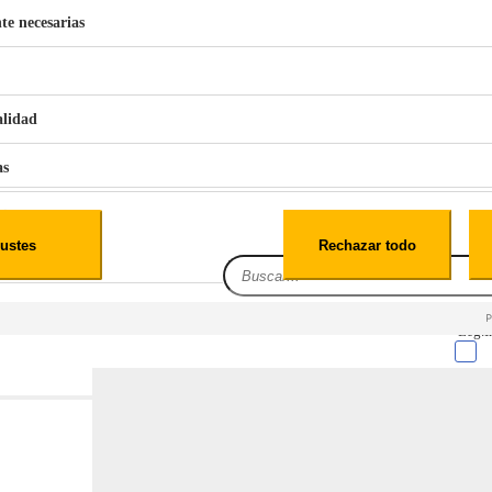
te necesarias
€
42
49
BERG 1,1L Limpia Sofás Alfombras Coche SP3
alidad
as
iales
ustes
Rechazar todo
es
Leg.I
cialidad
itio web, los datos pueden almacenarse o recuperarse de tu navegador, generalmente