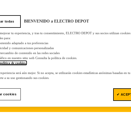
BIENVENIDO a ELECTRO DEPOT
ar todas
 mejorar tu experiencia, y tras tu consentimiento, ELECTRO DEPOT y sus socios utilizan cookies
les para:
ontenido adaptado a tus preferencias
licidad y comunicaciones personalizadas
 intercambio de contenido en las redes sociales
tráfico en nuestro sitio web Consulta la política de cookies.
política de cookies.
.
 experiencia será aún mejor. Si no acepta, se utilizarán cookies estadísticas anónimas basadas en t
te a su uso gestionando sus cookies.
ar cookies
✔ ACEP