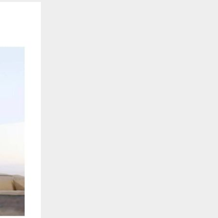
. También nos ayudan a identificar las páginas más / menos visitadas y a evaluar có
 web. Si no aceptas estas cookies, no seremos notificados de tu visita a nuestro sitio
 cookies‎
nalidad
en que el sitio ofrezca una mejor funcionalidad y personalización. Pueden ser esta
cuyos servicios hemos agregado a nuestras páginas. Si no permite estas cookies algu
ectamente.
 cookies‎
ias
blicitarios pueden establecer estas cookies en nuestro sitio web. Estas empresas pue
us intereses y proporcionarte publicidad relevante en otros sitios web. Si no permite e
nos dirigida.
 cookies‎
ociales