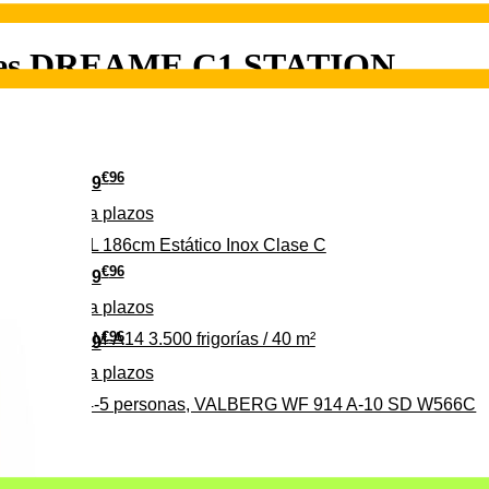
tales DREAME C1 STATION
€
96
349
Pago a
plazos
 315 C 315L 186cm Estático Inox Clase C
€
96
369
Pago a
plazos
€
96
ALBERG CLIM-A14 3.500 frigorías / 40 m²
279
Pago a
plazos
0%, ideal para 4-5 personas, VALBERG WF 914 A-10 SD W566C