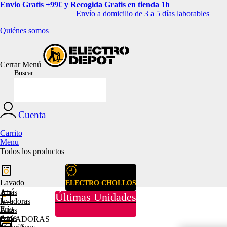
Envio Gratis +99€ y Recogida Gratis en tienda 1h
Envío a domicilio de 3 a 5 días laborables
Quiénes somos
Cerrar
Menú
Buscar
Cuenta
Carrito
Menu
Todos los productos
Lavado
ELECTRO CHOLLOS
Atrás
Últimas Unidades
lavadoras
Frío
Atrás
Atrás
LAVADORAS