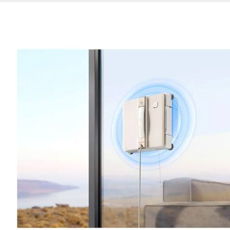
de nuestro sitio web
navegan por el sitio
Información de las
Cookies de funcio
Estas cookies permit
por terceras partes 
no funcionarán corr
Información de las
Cookies publicitar
Nuestros partners pu
crear un perfil de t
publicidad estará me
Información de las
Cookies de redes s