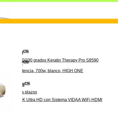
€
96
29
erámica 160/230 grados Keratin Therapy Pro S8590
€
96
37
iveles de potencia, 700w, blanco, HIGH ONE
€
96
279
Pago a
plazos
HD-EL 4K Ultra HD con Sistema VIDAA WiFi HDMI