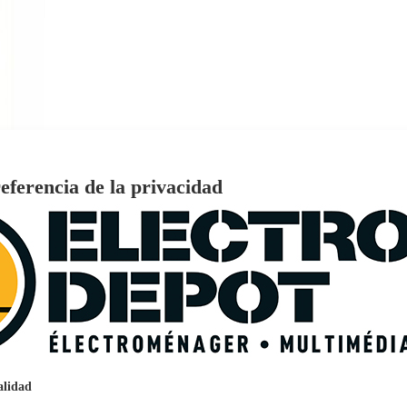
eferencia de la privacidad
€
96
159
Pago a
plazos
nción EcoTank EPSON ET-2861
alidad