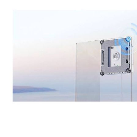
Esta información pue
que el sitio web fun
experiencia web pers
tipos de cookies. Ha
las cookies que se c
los servicios que p
Más información
Cookies estrictam
Estas cookies son ne
cookies estrictament
administrar tu carri
presentación del Sit
existencia de estas 
información de iden
Información de las
Cookies analíticas
Estas cookies nos pe