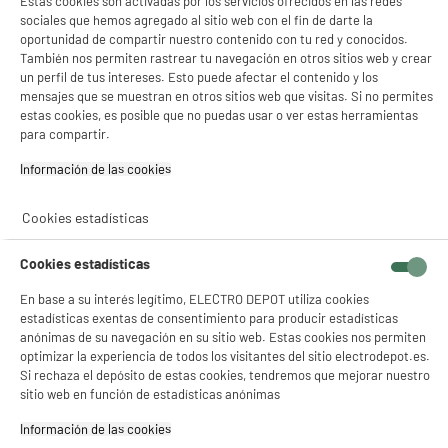
Estas cookies son activadas por los servicios ofrecidos en las redes
sociales que hemos agregado al sitio web con el fin de darte la
oportunidad de compartir nuestro contenido con tu red y conocidos.
ELECTROCHOLLOS
También nos permiten rastrear tu navegación en otros sitios web y crear
Batería cocina MENASTYL SUPERBALL 8pcs
un perfil de tus intereses. Esto puede afectar el contenido y los
verde menta
mensajes que se muestran en otros sitios web que visitas. Si no permites
estas cookies, es posible que no puedas usar o ver estas herramientas
Compatibilidad : Todo Tipo De Placas, Entre
Ellas Las De Inducción
para compartir.
Diametro :
Información de las cookies‎
59
€
96
★★★★★
★★★★★
Cookies estadísticas
4.7
/5
(
13
)
Cookies estadísticas
compare_product
En base a su interés legítimo, ELECTRO DEPOT utiliza cookies
estadísticas exentas de consentimiento para producir estadísticas
anónimas de su navegación en su sitio web. Estas cookies nos permiten
ELECTROCHOLLOS
optimizar la experiencia de todos los visitantes del sitio electrodepot.es.
Hamaca de Agua, colchoneta hinchables para
Si rechaza el depósito de estas cookies, tendremos que mejorar nuestro
Piscina, INNOVAGOODS
sitio web en función de estadísticas anónimas
Tipo : sofá inflable
Información de las cookies‎
9
€
95