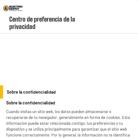
Envio Gratis +99€ y Recogida Gratis en tienda 1h
Centro de preferencia de la 
geolocation-header-icon-text
header-
Carrito
privacidad
Menú
login-
account
Clima y confort
(11 produits)
Sobre la confidencialidad
Sobre la confidencialidad
Cuando visitas un sitio web, los datos pueden almacenarse o
recuperarse de tu navegador, generalmente en forma de cookies. Esta
información puede estar relacionada contigo, tus preferencias o tu
dispositivo y se utiliza principalmente para garantizar que el sitio web
funcione correctamente. Por lo general, la información no te identifica