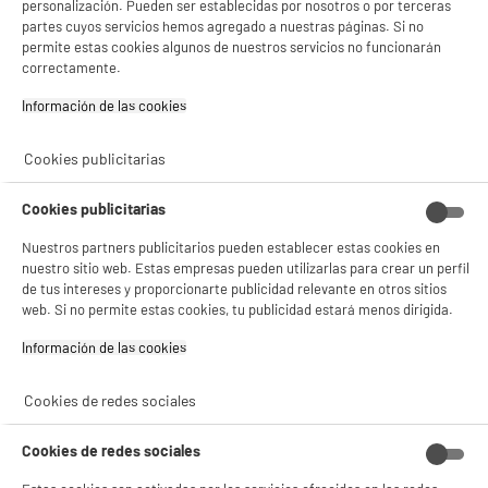
Potencia : 50 W
personalización. Pueden ser establecidas por nosotros o por terceras
Numero de velocidades : 3
partes cuyos servicios hemos agregado a nuestras páginas. Si no
Nivel de ruido (dB) : 54
permite estas cookies algunos de nuestros servicios no funcionarán
correctamente.
24
€
96
★★★★★
★★★★★
4.6
/5
(
432
)
Información de las cookies‎
compare_product
Cookies publicitarias
Cookies publicitarias
Nuestros partners publicitarios pueden establecer estas cookies en
nuestro sitio web. Estas empresas pueden utilizarlas para crear un perfil
Mochila isotérmica de 20 litros
de tus intereses y proporcionarte publicidad relevante en otros sitios
web. Si no permite estas cookies, tu publicidad estará menos dirigida.
9
€
95
Información de las cookies‎
★★★★★
★★★★★
Cookies de redes sociales
4.7
/5
(
3
)
Cookies de redes sociales
compare_product