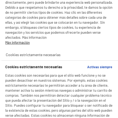
directamente, pero puede brindarte una experiencia web personalizada.
Debido a que respetamos tu derecho a la privacidad, te damos la opción
de no permitir ciertos tipos de cookies. Haz clic en las diferentes
productItem_availability_txt-
productItem__availability-
categorías de cookies para obtener más detalles sobre cada una de
current-store
change-btn
ellas, y así elegir las cookies que se colocarán en tu navegador. Sin
LEGANÉS, MADRID
embargo, si bloqueas ciertos tipos de cookies, tu experiencia de
navegación y los servicios que podemos ofrecerte pueden verse
product_list_sticky_button_Filter
product_list_stic
afectados. Más información
Más información
BY ELECTRODEPOT
Cookies estrictamente necesarias
Ventilador de Pie VALBERG 45W 40 cm de
Diámetro 3 Velocidades Altura Regulable
Cookies estrictamente necesarias
Activas siempre
Oscilante Blanco
Potencia : 45 W
Estas cookies son necesarias para que el sitio web funcione y no se
Numero de velocidades : 3
pueden desactivar en nuestros sistemas. Por ejemplo, estas cookies
BIENVENIDO a ELECTRO
Nivel de ruido (dB) : 52
Rechazar todas
estrictamente necesarias te permitirán acceder a tu área de cliente,
mantener activa tu sesión mientras navegas o administrar tu carrito de
16
€
96
★★★★★
★★★★★
DEPOT
compras. También nos permitirán detectar cualquier problema técnico
4.6
/5
(
406
)
Con el fin de mejorar tu experiencia, y tras tu consentimiento, ELECTRO DEPOT
que pueda afectar la presentación del Sitio y / o la navegación en el
y sus socios utilizan cookies que procesan tus datos personales para:
Sitio. Puedes configurar tu navegador para bloquear o ser notificado de
compare_product
- compartir contenido adaptado a tus preferencias
la existencia de estas cookies, pero algunas partes del sitio web pueden
- ofrecer publicidad y comunicaciones personalizadas
verse afectadas. Estas cookies no almacenan ninguna información de
- facilitar el intercambio de contenido en las redes sociales