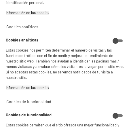
identificación personal.
- analizar el tráfico en nuestro sitio web Consulta la política de cookies.
Consulta la política de cookies.
.
Información de las cookies‎
Si aceptas, la experiencia será aún mejor. Si no acepta, se utilizarán cookies
PRECIO IMBATIBLE
estadísticas anónimas basadas en tu navegación. Puedes oponerte a su uso
Aire Acondicionado Split 1x1, 3000 Frigorías,
Cookies analíticas
A
++
gestionando sus cookies.
ideal 25-30m2, con WiFi, HTW Inverter A++
¡Buena visita!
Superficie ideal : 25 m²
Cookies analíticas
Capacidad de enfriamiento (Btu) : 12000
✔ ACEPTAR TODAS
Estas cookies nos permiten determinar el número de visitas y las
259
€
96
fuentes de tráfico, con el fin de medir y mejorar el rendimiento de
Gestionar cookies
Pago a
plazos
nuestro sitio web. También nos ayudan a identificar las páginas más /
★★★★★
★★★★★
menos visitadas y a evaluar cómo los visitantes navegan por el sitio web.
5
/5
(
4
)
Si no aceptas estas cookies, no seremos notificados de tu visita a
nuestro sitio.
compare_product
Información de las cookies‎
Cookies de funcionalidad
BY ELECTRODEPOT
Ventilador de Suelo Industrial VALBERG 40W 30
Cookies de funcionalidad
cm de Diámetro 3 Velocidades Inclinación
Ajustable Cromado
Estas cookies permiten que el sitio ofrezca una mejor funcionalidad y