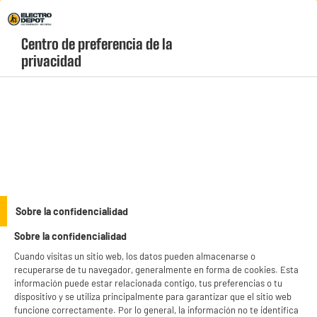
Envio Gratis +99€ y Recogida Gratis en tienda 1h
Centro de preferencia de la 
geolocation-header-icon-text
header-
Carrito
privacidad
Menú
login-
account
🙏 GRACIAS POR VUESTRA
TRANSPARENCIA
Sobre la confidencialidad
Sobre la confidencialidad
Cuando visitas un sitio web, los datos pueden almacenarse o
101.669 OPINIONES
540.066 OPINIONES
recuperarse de tu navegador, generalmente en forma de cookies. Esta
AUTENTICADAS POR
AUTENTICADAS DE
información puede estar relacionada contigo, tus preferencias o tu
ELECTRO DEPOT
NUESTROS PRODUCTOS
dispositivo y se utiliza principalmente para garantizar que el sitio web
funcione correctamente. Por lo general, la información no te identifica