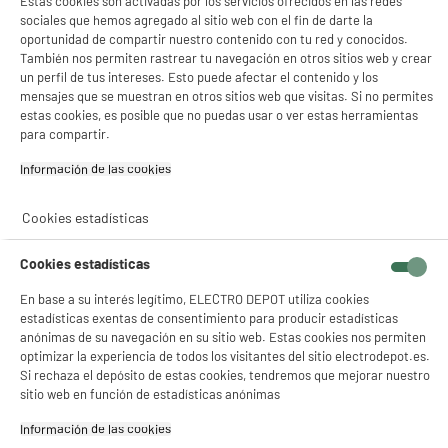
Estas cookies son activadas por los servicios ofrecidos en las redes
sociales que hemos agregado al sitio web con el fin de darte la
oportunidad de compartir nuestro contenido con tu red y conocidos.
También nos permiten rastrear tu navegación en otros sitios web y crear
un perfil de tus intereses. Esto puede afectar el contenido y los
mensajes que se muestran en otros sitios web que visitas. Si no permites
estas cookies, es posible que no puedas usar o ver estas herramientas
para compartir.
Información de las cookies‎
Cookies estadísticas
Cookies estadísticas
En base a su interés legítimo, ELECTRO DEPOT utiliza cookies
estadísticas exentas de consentimiento para producir estadísticas
anónimas de su navegación en su sitio web. Estas cookies nos permiten
optimizar la experiencia de todos los visitantes del sitio electrodepot.es.
Mejora
Si rechaza el depósito de estas cookies, tendremos que mejorar nuestro
sitio web en función de estadísticas anónimas
Todos
nuestros productos
se someten a
pruebas funcionales al final de la línea de
Información de las cookies‎
fabricación. Calidad: nuestro