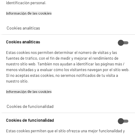
identificación personal.
Ils témoignent
Información de las cookies‎
Cookies analíticas
Tu opinión nos interesa
Cookies analíticas
Estas cookies nos permiten determinar el número de visitas y las
fuentes de tráfico, con el fin de medir y mejorar el rendimiento de
Cada día nos permite mejorar nuestros productos y
nuestro sitio web. También nos ayudan a identificar las páginas más /
servicios, para ofrecerte una mejor experiencia. Este es
menos visitadas y a evaluar cómo los visitantes navegan por el sitio web.
BIENVENIDO a ELECTRO
un pequeño aviso para usted, pero de gran ayuda para
Rechazar todas
Si no aceptas estas cookies, no seremos notificados de tu visita a
nosotros.
DEPOT
nuestro sitio.
Con el fin de mejorar tu experiencia, y tras tu consentimiento, ELECTRO DEPOT
Información de las cookies‎
y sus socios utilizan cookies que procesan tus datos personales para:
- compartir contenido adaptado a tus preferencias
- ofrecer publicidad y comunicaciones personalizadas
Cookies de funcionalidad
- facilitar el intercambio de contenido en las redes sociales
- analizar el tráfico en nuestro sitio web Consulta la política de cookies.
Cookies de funcionalidad
Consulta la política de cookies.
.
Estas cookies permiten que el sitio ofrezca una mejor funcionalidad y
Si aceptas, la experiencia será aún mejor. Si no acepta, se utilizarán cookies