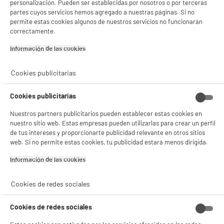
estadísticas anónimas basadas en tu navegación. Puedes oponerte a su uso
personalización. Pueden ser establecidas por nosotros o por terceras
gestionando sus cookies.
partes cuyos servicios hemos agregado a nuestras páginas. Si no
¡Buena visita!
permite estas cookies algunos de nuestros servicios no funcionarán
correctamente.
✔ ACEPTAR TODAS
Información de las cookies‎
Gestionar cookies
Cookies publicitarias
Cookies publicitarias
Nuestros partners publicitarios pueden establecer estas cookies en
nuestro sitio web. Estas empresas pueden utilizarlas para crear un perfil
Transparencia
de tus intereses y proporcionarte publicidad relevante en otros sitios
web. Si no permite estas cookies, tu publicidad estará menos dirigida.
Fabricamos nuestros productos en
grandes cantidades. Te ofrecemos
Información de las cookies‎
productos de alta calidad a precios
inmejorables.
Cookies de redes sociales
Cookies de redes sociales