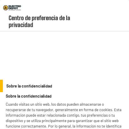
Envio Gratis +99€ y Recogida Gratis en tienda 1h
Centro de preferencia de la 
geolocation-header-icon-text
header-
Carrito
privacidad
Menú
login-
account
COCINA
(45 produits)
Sobre la confidencialidad
Sobre la confidencialidad
Electrodomésticos
Cocina
Cuando visitas un sitio web, los datos pueden almacenarse o
Imagen y sonido
recuperarse de tu navegador, generalmente en forma de cookies. Esta
información puede estar relacionada contigo, tus preferencias o tu
Móviles, Informática y Movilidad
dispositivo y se utiliza principalmente para garantizar que el sitio web
funcione correctamente. Por lo general, la información no te identifica