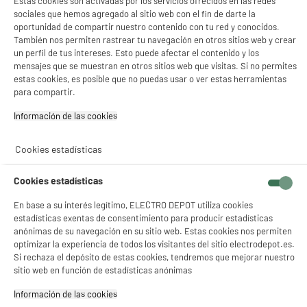
Estas cookies son activadas por los servicios ofrecidos en las redes
Pago a
plazos
★★★★★
★★★★★
sociales que hemos agregado al sitio web con el fin de darte la
✔ ACEPTAR TODAS
5
/5
(
1
)
oportunidad de compartir nuestro contenido con tu red y conocidos.
También nos permiten rastrear tu navegación en otros sitios web y crear
Gestionar cookies
compare_product
un perfil de tus intereses. Esto puede afectar el contenido y los
mensajes que se muestran en otros sitios web que visitas. Si no permites
estas cookies, es posible que no puedas usar o ver estas herramientas
para compartir.
ELECTROCHOLLOS
Información de las cookies‎
Cocina vitrocerámica CURTISS CCV60E
A
Número de zonas : 3
Cookies estadísticas
Horno : Eléctrico convección natural, 82 l,
2000 W
Limpieza del horno : MANUAL
Cookies estadísticas
299
€
96
En base a su interés legítimo, ELECTRO DEPOT utiliza cookies
★★★★★
★★★★★
estadísticas exentas de consentimiento para producir estadísticas
Pago a
plazos
4.7
/5
(
3
)
anónimas de su navegación en su sitio web. Estas cookies nos permiten
optimizar la experiencia de todos los visitantes del sitio electrodepot.es.
compare_product
Si rechaza el depósito de estas cookies, tendremos que mejorar nuestro
sitio web en función de estadísticas anónimas
Información de las cookies‎