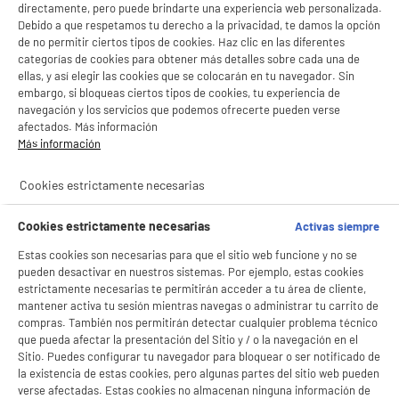
Hogar
directamente, pero puede brindarte una experiencia web personalizada.
Debido a que respetamos tu derecho a la privacidad, te damos la opción
de no permitir ciertos tipos de cookies. Haz clic en las diferentes
categorías de cookies para obtener más detalles sobre cada una de
productItem_availability_txt-
productItem__availability-
current-store
ellas, y así elegir las cookies que se colocarán en tu navegador. Sin
change-btn
LEGANÉS, MADRID
embargo, si bloqueas ciertos tipos de cookies, tu experiencia de
navegación y los servicios que podemos ofrecerte pueden verse
afectados. Más información
product_list_sticky_button_Filter
product_list_stic
Más información
Cookies estrictamente necesarias
ELECTROCHOLLOS
Placa Inducción 4 fuegos, 7400w, con doble
zona extensible, VALBERG IH 4 TB1FZS 007C
Cookies estrictamente necesarias
Activas siempre
Número de quemadores : 4
Estas cookies son necesarias para que el sitio web funcione y no se
Potencia de los quemadores : 7400 W
pueden desactivar en nuestros sistemas. Por ejemplo, estas cookies
Mandos : Táctiles
estrictamente necesarias te permitirán acceder a tu área de cliente,
129
€
96
mantener activa tu sesión mientras navegas o administrar tu carrito de
★★★★★
★★★★★
compras. También nos permitirán detectar cualquier problema técnico
Pago a
plazos
que pueda afectar la presentación del Sitio y / o la navegación en el
4.7
/5
(
113
)
Sitio. Puedes configurar tu navegador para bloquear o ser notificado de
la existencia de estas cookies, pero algunas partes del sitio web pueden
compare_product
verse afectadas. Estas cookies no almacenan ninguna información de