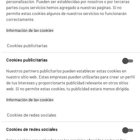
personalización. Pueden ser establecidas por nosotros o por terceras
campana integrada 589m3/h, VALBERG IH 4 HTB
partes cuyos servicios hemos agregado a nuestras páginas. Si no
2FZ
permite estas cookies algunos de nuestros servicios no funcionarán
Número de quemadores : 4
correctamente.
Potencia de los quemadores : 10000 W
Mandos : Táctiles
Información de las cookies‎
549
€
96
★★★★★
★★★★★
4.4
/5
(
45
)
Cookies publicitarias
Pago a
plazos
compare_product
BIENVENIDO a ELECTRO
Cookies publicitarias
Rechazar todas
DEPOT
Nuestros partners publicitarios pueden establecer estas cookies en
nuestro sitio web. Estas empresas pueden utilizarlas para crear un perfil
Con el fin de mejorar tu experiencia, y tras tu consentimiento, ELECTRO DEPOT
de tus intereses y proporcionarte publicidad relevante en otros sitios
y sus socios utilizan cookies que procesan tus datos personales para:
web. Si no permite estas cookies, tu publicidad estará menos dirigida.
- compartir contenido adaptado a tus preferencias
- ofrecer publicidad y comunicaciones personalizadas
ELECTROCHOLLOS
Información de las cookies‎
- facilitar el intercambio de contenido en las redes sociales
Cocina libre instalación 90cm BEKO BGM11225EX
- analizar el tráfico en nuestro sitio web Consulta la política de cookies.
A
Número de zonas : 5
Consulta la política de cookies.
.
Cookies de redes sociales
Horno : Eléctrico
Si aceptas, la experiencia será aún mejor. Si no acepta, se utilizarán cookies
Limpieza del horno : Catalítica
estadísticas anónimas basadas en tu navegación. Puedes oponerte a su uso
Cookies de redes sociales
499
€
96
gestionando sus cookies.
¡Buena visita!