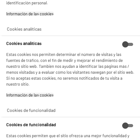
identificación personal.
Información de las cookies‎
ELECTROCHOLLOS
Cookies analíticas
Horno Valberg MFO 70 PK 302C Multifuncion,
A
Pirolisis Automatica, 70 L
Cookies analíticas
Clase energética : A
Funciones : Calor envolvente / 8 modos de
Estas cookies nos permiten determinar el número de visitas y las
cocción
fuentes de tráfico, con el fin de medir y mejorar el rendimiento de
Limpieza del horno : Pirolítica
nuestro sitio web. También nos ayudan a identificar las páginas más /
199
€
96
menos visitadas y a evaluar cómo los visitantes navegan por el sitio web.
★★★★★
★★★★★
Si no aceptas estas cookies, no seremos notificados de tu visita a
4.4
/5
(
44
)
Pago a
plazos
nuestro sitio.
compare_product
Información de las cookies‎
Cookies de funcionalidad
Cookies de funcionalidad
ELECTROCHOLLOS
Estas cookies permiten que el sitio ofrezca una mejor funcionalidad y
Placa Inducción Aspirante, 4 zonas, 10.000w,