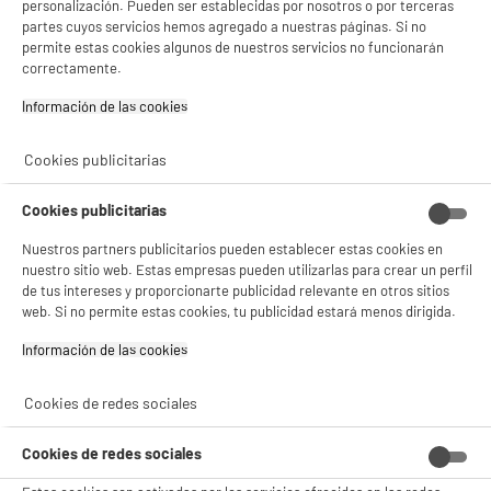
personalización. Pueden ser establecidas por nosotros o por terceras
5 TIENDAS A TU SERVICIO
partes cuyos servicios hemos agregado a nuestras páginas. Si no
permite estas cookies algunos de nuestros servicios no funcionarán
correctamente.
ELIGE TU TIENDA
Información de las cookies‎
Valencia -
Alicante
Cookies publicitarias
ENVÍO Y RECOGIDA
Cookies publicitarias
Recogida en 1h:
Gratuita
Nuestros partners publicitarios pueden establecer estas cookies en
Envío a domicilio: 3 - 5 días laborables
nuestro sitio web. Estas empresas pueden utilizarlas para crear un perfil
de tus intereses y proporcionarte publicidad relevante en otros sitios
web. Si no permite estas cookies, tu publicidad estará menos dirigida.
Información de las cookies‎
ESTAMOS EN CONTACTO
Cookies de redes sociales
¡DESCARGA NUESTRA APP!
Cookies de redes sociales