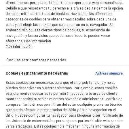
- ofrecer publicidad y comunicaciones personalizadas
directamente, pero puede brindarte una experiencia web personalizada.
Compatible con : Molinillos De Café Y Robots
- facilitar el intercambio de contenido en las redes sociales
Debido a que respetamos tu derecho a la privacidad, te damos la opción
- analizar el tráfico en nuestro sitio web Consulta la política de cookies.
9
€
94
de no permitir ciertos tipos de cookies. Haz clic en las diferentes
Consulta la política de cookies.
.
categorías de cookies para obtener más detalles sobre cada una de
ellas, y así elegir las cookies que se colocarán en tu navegador. Sin
Si aceptas, la experiencia será aún mejor. Si no acepta, se utilizarán cookies
★★★★★
★★★★★
embargo, si bloqueas ciertos tipos de cookies, tu experiencia de
estadísticas anónimas basadas en tu navegación. Puedes oponerte a su uso
gestionando sus cookies.
navegación y los servicios que podemos ofrecerte pueden verse
4.5
/5
(
226
)
¡Buena visita!
afectados. Más información
Más información
compare_product
✔ ACEPTAR TODAS
Cookies estrictamente necesarias
Gestionar cookies
Cookies estrictamente necesarias
Activas siempre
Descalcificador para cafeteras DELONGHI ECO
Estas cookies son necesarias para que el sitio web funcione y no se
DECALK MINI 2x100 ml.
pueden desactivar en nuestros sistemas. Por ejemplo, estas cookies
Tipo : Desincrustante
estrictamente necesarias te permitirán acceder a tu área de cliente,
Compatible con : Todas Las Cafeteras
mantener activa tu sesión mientras navegas o administrar tu carrito de
Espresso
compras. También nos permitirán detectar cualquier problema técnico
★★★★★
★★★★★
8
€
96
que pueda afectar la presentación del Sitio y / o la navegación en el
4.5
/5
(
159
)
Sitio. Puedes configurar tu navegador para bloquear o ser notificado de
la existencia de estas cookies, pero algunas partes del sitio web pueden
compare_product
verse afectadas. Estas cookies no almacenan ninguna información de