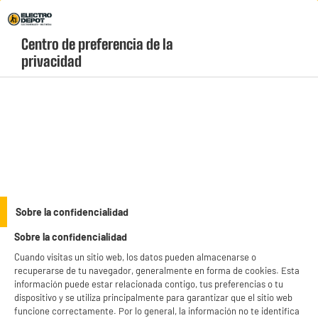
Envio Gratis +99€ y Recogida Gratis en tienda 1h
Centro de preferencia de la 
geolocation-header-icon-text
header-
Carrito
privacidad
Menú
login-
account
Limpieza Delonghi
(2 produits)
productItem_availability_txt-
productItem__availability-
current-store
change-btn
LEGANÉS, MADRID
Sobre la confidencialidad
product_list_sticky_button_Filter
product_list_stic
Sobre la confidencialidad
BIENVENIDO a ELECTRO
Rechazar todas
Cuando visitas un sitio web, los datos pueden almacenarse o
DEPOT
recuperarse de tu navegador, generalmente en forma de cookies. Esta
PRECIO IMBATIBLE
Con el fin de mejorar tu experiencia, y tras tu consentimiento, ELECTRO DEPOT
información puede estar relacionada contigo, tus preferencias o tu
y sus socios utilizan cookies que procesan tus datos personales para:
dispositivo y se utiliza principalmente para garantizar que el sitio web
Filtro DELONGHI DLS C002 ECAM/BCO/ETAM
- compartir contenido adaptado a tus preferencias
funcione correctamente. Por lo general, la información no te identifica
Tipo : Cartucho de filtro