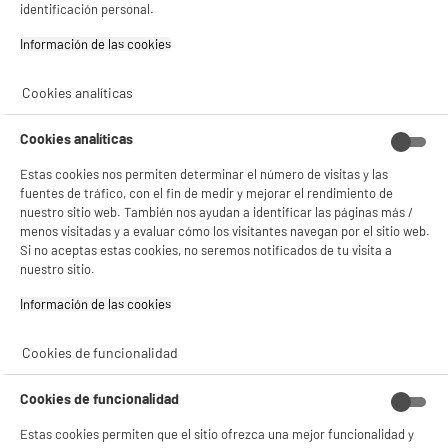
identificación personal.
Información de las cookies‎
Cookies analíticas
NO SOLO TENEMOS LOS MEJORES PRECIOS
Cookies analíticas
Estas cookies nos permiten determinar el número de visitas y las
GARANTÍAS
101.669 opiniones
PAGO SEGURO
fuentes de tráfico, con el fin de medir y mejorar el rendimiento de
autentificadas por
nuestro sitio web. También nos ayudan a identificar las páginas más /
ELECTRO DEPOT
menos visitadas y a evaluar cómo los visitantes navegan por el sitio web.
★★★★★
★★★★★
Si no aceptas estas cookies, no seremos notificados de tu visita a
4,26
nuestro sitio.
Información de las cookies‎
SERVICIO POST VENTA
ATENCIÓN AL CLIENTE
PREGUNTAS /
RESPUESTAS
Cookies de funcionalidad
Cookies de funcionalidad
Estas cookies permiten que el sitio ofrezca una mejor funcionalidad y