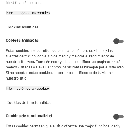
identificación personal.
Capacidad :
Sistema operativo : Windows 11
Información de las cookies‎
399
€
96
Cookies analíticas
Pago a
plazos
compare_product
Cookies analíticas
Estas cookies nos permiten determinar el número de visitas y las
fuentes de tráfico, con el fin de medir y mejorar el rendimiento de
nuestro sitio web. También nos ayudan a identificar las páginas más /
menos visitadas y a evaluar cómo los visitantes navegan por el sitio web.
Si no aceptas estas cookies, no seremos notificados de tu visita a
nuestro sitio.
Comprar los mejores ordenadores
Información de las cookies‎
reacondicionados baratos
Cookies de funcionalidad
¿Por qué elegir ordenadores
reacondicionados de ELECTRO DEPOT?
Cookies de funcionalidad
Estas cookies permiten que el sitio ofrezca una mejor funcionalidad y
Elegir ordenadores reacondicionados de ELECTRO DEPOT te permite acceder a