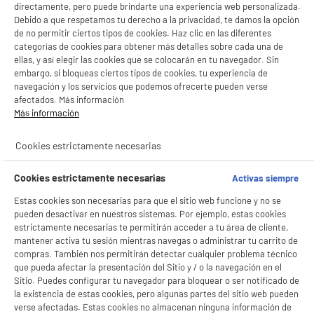
directamente, pero puede brindarte una experiencia web personalizada.
Debido a que respetamos tu derecho a la privacidad, te damos la opción
REACONDICIONADO
BIENVENIDO a ELECTRO
de no permitir ciertos tipos de cookies. Haz clic en las diferentes
Rechazar todas
categorías de cookies para obtener más detalles sobre cada una de
Portátil Reacondicionado DELL LATITUDE 5410 14"
DEPOT
Intel i5-Gen 10, 16 GB RAM, 256 GB SSD,
ellas, y así elegir las cookies que se colocarán en tu navegador. Sin
Windows 11
embargo, si bloqueas ciertos tipos de cookies, tu experiencia de
Con el fin de mejorar tu experiencia, y tras tu consentimiento, ELECTRO DEPOT
navegación y los servicios que podemos ofrecerte pueden verse
y sus socios utilizan cookies que procesan tus datos personales para:
procesador : INTEL Core i5
- compartir contenido adaptado a tus preferencias
afectados. Más información
Capacidad :
- ofrecer publicidad y comunicaciones personalizadas
Más información
Sistema operativo : Windows 11 Pro 64 bits
- facilitar el intercambio de contenido en las redes sociales
- analizar el tráfico en nuestro sitio web Consulta la política de cookies.
369
€
96
Cookies estrictamente necesarias
Consulta la política de cookies.
.
compare_product
Pago a
plazos
Si aceptas, la experiencia será aún mejor. Si no acepta, se utilizarán cookies
Cookies estrictamente necesarias
Activas siempre
estadísticas anónimas basadas en tu navegación. Puedes oponerte a su uso
gestionando sus cookies.
Estas cookies son necesarias para que el sitio web funcione y no se
¡Buena visita!
pueden desactivar en nuestros sistemas. Por ejemplo, estas cookies
estrictamente necesarias te permitirán acceder a tu área de cliente,
✔ ACEPTAR TODAS
mantener activa tu sesión mientras navegas o administrar tu carrito de
compras. También nos permitirán detectar cualquier problema técnico
Gestionar cookies
que pueda afectar la presentación del Sitio y / o la navegación en el
REACONDICIONADO
Sitio. Puedes configurar tu navegador para bloquear o ser notificado de
Ordenador PC portátil Reacondicionado DELL
la existencia de estas cookies, pero algunas partes del sitio web pueden
15"Latitude 5500-i5/16/256
verse afectadas. Estas cookies no almacenan ninguna información de
procesador : Intel Core i5 - 8265U