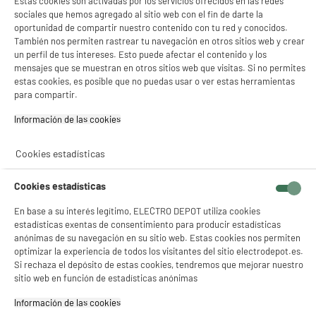
Estas cookies son activadas por los servicios ofrecidos en las redes
funcionales que no sean atribuibles al usuario. Con una cobertura de hasta 2 años,
sociales que hemos agregado al sitio web con el fin de darte la
tendrás tranquilidad ante cualquier eventualidad inesperada.
oportunidad de compartir nuestro contenido con tu red y conocidos.
También nos permiten rastrear tu navegación en otros sitios web y crear
¿Qué marcas de portátiles
un perfil de tus intereses. Esto puede afectar el contenido y los
reacondicionados están disponibles en
mensajes que se muestran en otros sitios web que visitas. Si no permites
estas cookies, es posible que no puedas usar o ver estas herramientas
ELECTRO DEPOT?
para compartir.
Información de las cookies‎
ELECTRO DEPOT ofrece una amplia gama de portátiles reacondicionados de
marcas reconocidas como Dell, HP, Lenovo, Apple y Xiaomi. Esto asegura que
encuentres dispositivos de alta calidad y rendimiento adaptados a tus
Cookies estadísticas
necesidades específicas, todo a precios muy competitivos.
Cookies estadísticas
NO SOLO TENEMOS LOS MEJORES PRECIOS
En base a su interés legítimo, ELECTRO DEPOT utiliza cookies
estadísticas exentas de consentimiento para producir estadísticas
GARANTÍAS
101.669 opiniones
PAGO SEGURO
autentificadas por
anónimas de su navegación en su sitio web. Estas cookies nos permiten
ELECTRO DEPOT
optimizar la experiencia de todos los visitantes del sitio electrodepot.es.
Si rechaza el depósito de estas cookies, tendremos que mejorar nuestro
★★★★★
★★★★★
sitio web en función de estadísticas anónimas
4,26
Información de las cookies‎