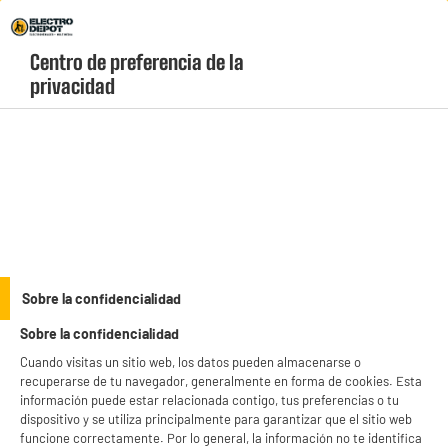
Envio Gratis +99€ y Recogida Gratis en tienda 1h
Centro de preferencia de la 
geolocation-header-icon-text
header-
Carrito
privacidad
Menú
login-
account
Ordenadores reacondicionados baratos
(2 produits)
Renueva tu equipo con nuestra selección de
portátiles y ordenadores
reacondicionados baratos
con un rendimiento óptimo garantizado. Cada PC
pasa por rigurosos controles de calidad técnicos para ofrecerte la máxima
see_more_label
Sobre la confidencialidad
fiabilidad pagando mucho menos. Descubre ofertas exclusivas en informática
reacondicionada y estrena tecnología con total confianza.
Sobre la confidencialidad
productItem_availability_txt-
productItem__availability-
Cuando visitas un sitio web, los datos pueden almacenarse o
current-store
change-btn
recuperarse de tu navegador, generalmente en forma de cookies. Esta
LEGANÉS, MADRID
información puede estar relacionada contigo, tus preferencias o tu
dispositivo y se utiliza principalmente para garantizar que el sitio web
product_list_sticky_button_Filter
product_list_stic
funcione correctamente. Por lo general, la información no te identifica