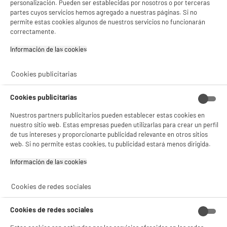
personalización. Pueden ser establecidas por nosotros o por terceras
tecnología de alta calidad a precios reducidos. Nuestros dispositivos han sido
partes cuyos servicios hemos agregado a nuestras páginas. Si no
restaurados a su estado óptimo, utilizando piezas originales y sometidos a
permite estas cookies algunos de nuestros servicios no funcionarán
rigurosos controles de calidad. Además, ofrecemos hasta 2 años de garantía para
asegurar un rendimiento excepcional y duradero.
correctamente.
Información de las cookies‎
¿Cómo se asegura la calidad de los
portátiles reacondicionados en ELECTRO
Cookies publicitarias
DEPOT?
Cookies publicitarias
ELECTRO DEPOT garantiza la calidad de sus portátiles reacondicionados mediante
un exhaustivo proceso de restauración. Cada dispositivo es inspeccionado,
Nuestros partners publicitarios pueden establecer estas cookies en
reparado con componentes originales y evaluado para cumplir con altos
nuestro sitio web. Estas empresas pueden utilizarlas para crear un perfil
estándares de funcionamiento, asegurando que operen como nuevos y ofreciendo
de tus intereses y proporcionarte publicidad relevante en otros sitios
hasta 2 años de garantía.
web. Si no permite estas cookies, tu publicidad estará menos dirigida.
¿Es confiable la garantía de un
Información de las cookies‎
ordenador reacondicionado en ELECTRO
Cookies de redes sociales
DEPOT?
Cookies de redes sociales
Sí, puedes confiar plenamente en la garantía de un ordenador reacondicionado en
ELECTRO DEPOT. Esta garantía cubre defectos de fabricación y problemas