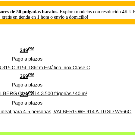
isores de 50 pulgadas baratos.
Explora modelos con resolución 4K UHD
 gratis en tienda en 1 hora o envío a domicilio!
€
96
349
Pago a
plazos
 315 C 315L 186cm Estático Inox Clase C
€
96
369
Pago a
plazos
€
96
ALBERG CLIM-A14 3.500 frigorías / 40 m²
279
Pago a
plazos
0%, ideal para 4-5 personas, VALBERG WF 914 A-10 SD W566C