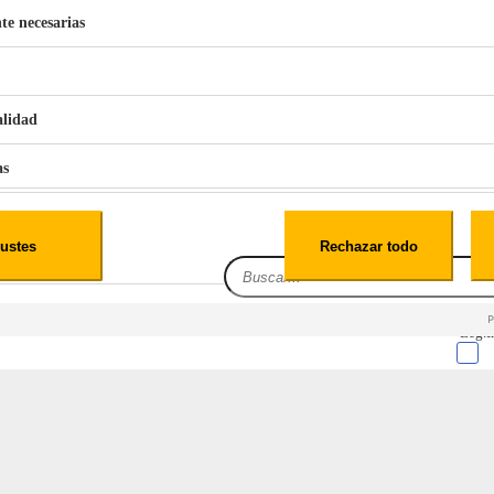
te necesarias
€
42
49
BERG 1,1L Limpia Sofás Alfombras Coche SP3
alidad
as
iales
ustes
Rechazar todo
es
Leg.I
L 4K Ultra HD Sistema VIDAA HDR10 
cialidad
itio web, los datos pueden almacenarse o recuperarse de tu navegador, generalmente