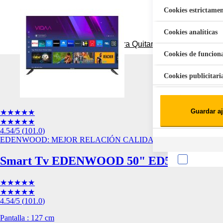
Cookies estrictamen
Cookies analíticas
Aspiradora Quitamanchas 450W VAL
Cookies de funcion
Cookies publicitari
Cookies de redes soc
Guardar aj
★★★★★
Cookies estadísticas
★★★★★
Lista de cooki
4.54
/5
(
101.0
)
EDENWOOD: MEJOR RELACIÓN CALIDAD PRECIO
Smart Tv EDENWOOD 50" ED50A07UHD-E
★★★★★
★★★★★
4.54
/5
(
101.0
)
Sobre la confiden
Pantalla : 127 cm
Cuando visitas un s