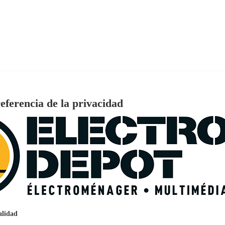
 HDR WiFi Bluetooth y HDMI
eferencia de la privacidad
€
96
159
Pago a
plazos
nción EcoTank EPSON ET-2861
alidad