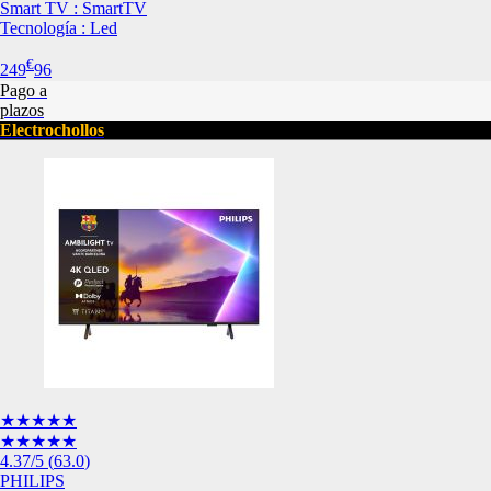
Smart TV : SmartTV
Esta información pue
Tecnología : Led
que el sitio web fun
experiencia web pers
€
249
96
tipos de cookies. Ha
Pago a
las cookies que se c
plazos
los servicios que p
Electrochollos
Más información
Cookies estrictam
Estas cookies son ne
cookies estrictament
administrar tu carri
presentación del Sit
existencia de estas 
información de iden
Información de las
★★★★★
★★★★★
Cookies analíticas
4.37
/5
(
63.0
)
Estas cookies nos pe
PHILIPS