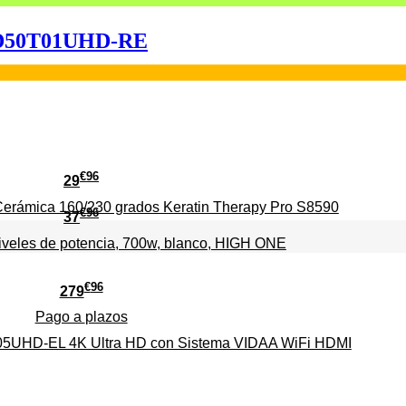
ED50T01UHD-RE
€
96
29
erámica 160/230 grados Keratin Therapy Pro S8590
€
96
37
iveles de potencia, 700w, blanco, HIGH ONE
€
96
279
Pago a
plazos
HD-EL 4K Ultra HD con Sistema VIDAA WiFi HDMI