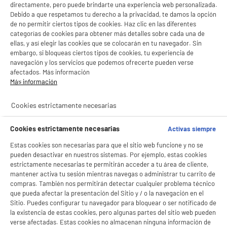
LEGANÉS, MADRID
directamente, pero puede brindarte una experiencia web personalizada.
Debido a que respetamos tu derecho a la privacidad, te damos la opción
product_list_sticky_button_Filter
product_list_stic
de no permitir ciertos tipos de cookies. Haz clic en las diferentes
categorías de cookies para obtener más detalles sobre cada una de
ellas, y así elegir las cookies que se colocarán en tu navegador. Sin
embargo, si bloqueas ciertos tipos de cookies, tu experiencia de
A
F
navegación y los servicios que podemos ofrecerte pueden verse
G
Televisor 4K UHD de 50" EDENWOOD ED50T01UHD-
afectados. Más información
RE
Más información
Pantalla : 127 cm
Smart TV : SmartTV
Cookies estrictamente necesarias
Tecnología : Led
249
€
96
compare_product
Cookies estrictamente necesarias
Activas siempre
Pago a
plazos
Estas cookies son necesarias para que el sitio web funcione y no se
BIENVENIDO a ELECTRO
Rechazar todas
pueden desactivar en nuestros sistemas. Por ejemplo, estas cookies
DEPOT
estrictamente necesarias te permitirán acceder a tu área de cliente,
mantener activa tu sesión mientras navegas o administrar tu carrito de
Con el fin de mejorar tu experiencia, y tras tu consentimiento, ELECTRO DEPOT
compras. También nos permitirán detectar cualquier problema técnico
y sus socios utilizan cookies que procesan tus datos personales para:
que pueda afectar la presentación del Sitio y / o la navegación en el
- compartir contenido adaptado a tus preferencias
Sitio. Puedes configurar tu navegador para bloquear o ser notificado de
- ofrecer publicidad y comunicaciones personalizadas
- facilitar el intercambio de contenido en las redes sociales
la existencia de estas cookies, pero algunas partes del sitio web pueden
A
E
- analizar el tráfico en nuestro sitio web Consulta la política de cookies.
verse afectadas. Estas cookies no almacenan ninguna información de
G