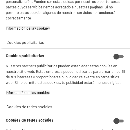
personalización. Pueden ser establecidas por nosotros o por terceras
★★★★★
★★★★★
Pago a
plazos
partes cuyos servicios hemos agregado a nuestras páginas. Si no
4.3
/5
(
64
)
permite estas cookies algunos de nuestros servicios no funcionarán
correctamente.
compare_product
Información de las cookies‎
Cookies publicitarias
ELECTROCHOLLOS
Cookies publicitarias
Televisor Samsung 50U7005H de 50 pulgadas
A
F
con resolución 4K UHD.
G
Nuestros partners publicitarios pueden establecer estas cookies en
Pantalla : 127 cm
nuestro sitio web. Estas empresas pueden utilizarlas para crear un perfil
Smart TV : SmartTV
de tus intereses y proporcionarte publicidad relevante en otros sitios
Tecnología : Led
web. Si no permite estas cookies, tu publicidad estará menos dirigida.
349
€
94
Información de las cookies‎
★★★★★
★★★★★
Pago a
plazos
4.1
/5
(
16
)
Cookies de redes sociales
compare_product
Cookies de redes sociales