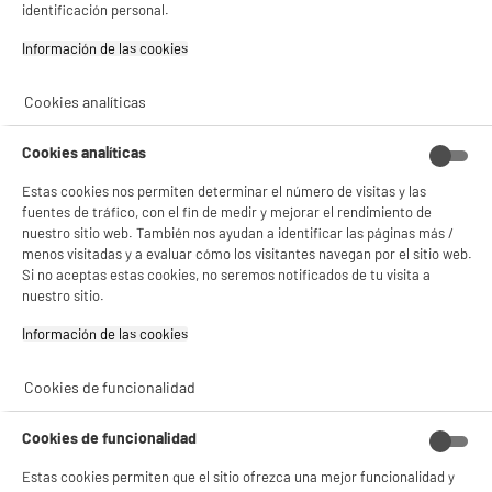
Consulta la política de cookies.
.
Smart Tv EDENWOOD 50" ED50A07UHD-EL 4K
identificación personal.
Ultra HD Sistema VIDAA HDR10 WiFi HDMI
Si aceptas, la experiencia será aún mejor. Si no acepta, se utilizarán cookies
Información de las cookies‎
Pantalla : 127 cm
estadísticas anónimas basadas en tu navegación. Puedes oponerte a su uso
Smart TV : SmartTV
gestionando sus cookies.
Tecnología : Led
¡Buena visita!
Cookies analíticas
★★★★★
★★★★★
249
€
96
4.5
/5
(
101
)
✔ ACEPTAR TODAS
Cookies analíticas
Pago a
plazos
compare_product
Gestionar cookies
Estas cookies nos permiten determinar el número de visitas y las
fuentes de tráfico, con el fin de medir y mejorar el rendimiento de
nuestro sitio web. También nos ayudan a identificar las páginas más /
menos visitadas y a evaluar cómo los visitantes navegan por el sitio web.
Si no aceptas estas cookies, no seremos notificados de tu visita a
nuestro sitio.
ELECTROCHOLLOS
Información de las cookies‎
PHILIPS Smart TV 50" 50PUS8500 Ambilight QLED
A
F
4K Ultra HD
G
Cookies de funcionalidad
Pantalla : 127 cm
Smart TV : SmartTV
Cookies de funcionalidad
Tecnología : QLED
379
€
94
Estas cookies permiten que el sitio ofrezca una mejor funcionalidad y