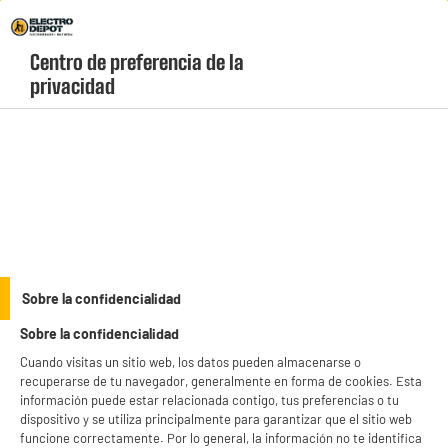
Envio Gratis +99€ y Recogida Gratis en tienda 1h
Centro de preferencia de la 
geolocation-header-icon-text
header-
Carrito
privacidad
Menú
login-
account
Televisores de 50 pulgadas baratos
(5 produits)
Disfruta del cine en casa al precio más bajo con nuestra gama de
televisores de
50 pulgadas baratos.
Explora modelos con resolución 4K UHD, HDR y Smart TV
integrado para acceder a tus aplicaciones de streaming favoritas de forma fluida.
see_more_label
Sobre la confidencialidad
¡Haz tu pedido online con recogida gratis en tienda en 1 hora o envío a domicilio!
Sobre la confidencialidad
Cuando visitas un sitio web, los datos pueden almacenarse o
EDENWOOD
LG
HDMI 2.1
QLED
SAMSUNG
recuperarse de tu navegador, generalmente en forma de cookies. Esta
información puede estar relacionada contigo, tus preferencias o tu
productItem_availability_txt-
dispositivo y se utiliza principalmente para garantizar que el sitio web
productItem__availability-
current-store
funcione correctamente. Por lo general, la información no te identifica
change-btn