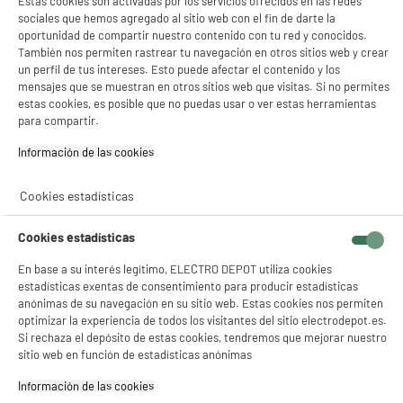
Estas cookies son activadas por los servicios ofrecidos en las redes
sociales que hemos agregado al sitio web con el fin de darte la
oportunidad de compartir nuestro contenido con tu red y conocidos.
A
G
También nos permiten rastrear tu navegación en otros sitios web y crear
G
TV UHD 4K 50" LG 50UA73006
un perfil de tus intereses. Esto puede afectar el contenido y los
Pantalla : 127 cm
mensajes que se muestran en otros sitios web que visitas. Si no permites
Smart TV : SmartTV
estas cookies, es posible que no puedas usar o ver estas herramientas
Tecnología : Led
para compartir.
299
€
94
★★★★★
★★★★★
Información de las cookies‎
4.1
/5
(
70
)
Pago a
plazos
Cookies estadísticas
compare_product
Cookies estadísticas
En base a su interés legítimo, ELECTRO DEPOT utiliza cookies
estadísticas exentas de consentimiento para producir estadísticas
anónimas de su navegación en su sitio web. Estas cookies nos permiten
Encontrar
televisores de 50 pulgadas baratos
es el objetivo principal de muchos
optimizar la experiencia de todos los visitantes del sitio electrodepot.es.
compradores hoy en día. Este tamaño domina las ventas por una razón muy
Si rechaza el depósito de estas cookies, tendremos que mejorar nuestro
simple: ofrece una auténtica experiencia de cine sin exigir un palacio. Olvida las
sitio web en función de estadísticas anónimas
fichas técnicas incomprensibles de las tiendas. Aquí tienes los datos reales para
comprar bien y optimizar tu presupuesto al máximo.
Información de las cookies‎