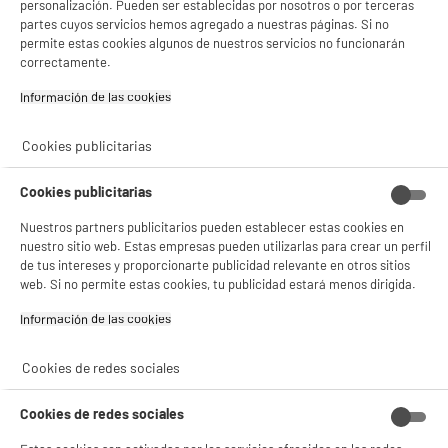
personalización. Pueden ser establecidas por nosotros o por terceras
REACONDICIONADO
partes cuyos servicios hemos agregado a nuestras páginas. Si no
permite estas cookies algunos de nuestros servicios no funcionarán
Memoria USB SANDISK Cruzer de 128 GB
BIENVENIDO a ELECTRO
Rechazar todas
reacondicionada
correctamente.
Capacidad : 128 Go
DEPOT
Información de las cookies‎
Tipo : Memoria USB 2.0
Con el fin de mejorar tu experiencia, y tras tu consentimiento, ELECTRO DEPOT
17
€
96
y sus socios utilizan cookies que procesan tus datos personales para:
Cookies publicitarias
- compartir contenido adaptado a tus preferencias
- ofrecer publicidad y comunicaciones personalizadas
★★★★★
★★★★★
- facilitar el intercambio de contenido en las redes sociales
Cookies publicitarias
4.8
/5
(
5
)
- analizar el tráfico en nuestro sitio web Consulta la política de cookies.
Consulta la política de cookies.
.
Nuestros partners publicitarios pueden establecer estas cookies en
compare_product
nuestro sitio web. Estas empresas pueden utilizarlas para crear un perfil
Si aceptas, la experiencia será aún mejor. Si no acepta, se utilizarán cookies
de tus intereses y proporcionarte publicidad relevante en otros sitios
estadísticas anónimas basadas en tu navegación. Puedes oponerte a su uso
web. Si no permite estas cookies, tu publicidad estará menos dirigida.
gestionando sus cookies.
¡Buena visita!
PRECIO IMBATIBLE
Información de las cookies‎
PACK HIGH ONE x3 clé USB 16Go
✔ ACEPTAR TODAS
Capacidad : 16 Go
Cookies de redes sociales
Tipo : Memoria USB 2.0
Gestionar cookies
12
€
96
Cookies de redes sociales