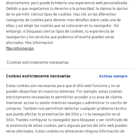
directamente, pero puede brindarte una experiencia web personalizada.
Debido a que respetamos tu derecho a la privacidad, te damos la opción
ENVÍO GRATUITO
de no permitir ciertos tipos de cookies. Haz clic en las diferentes
categorías de cookies para obtener más detalles sobre cada una de
Disco duro INTENSO 4Tb - HDD 3.0
ellas, y así elegir las cookies que se colocarán en tu navegador. Sin
Capacidad : 4 To
embargo, si bloqueas ciertos tipos de cookies, tu experiencia de
Tipo : HDD (mecánico)
navegación y los servicios que podemos ofrecerte pueden verse
129
€
96
afectados. Más información
Más información
Pago a
plazos
★★★★★
★★★★★
Cookies estrictamente necesarias
5
/5
(
12
)
Cookies estrictamente necesarias
Activas siempre
compare_product
Estas cookies son necesarias para que el sitio web funcione y no se
pueden desactivar en nuestros sistemas. Por ejemplo, estas cookies
estrictamente necesarias te permitirán acceder a tu área de cliente,
mantener activa tu sesión mientras navegas o administrar tu carrito de
compras. También nos permitirán detectar cualquier problema técnico
Disco duro SEAGATE EXPANSION 5Tb USB 3.0
que pueda afectar la presentación del Sitio y / o la navegación en el
Capacidad : 5 To
Sitio. Puedes configurar tu navegador para bloquear o ser notificado de
Tipo : HDD (mecánico)
la existencia de estas cookies, pero algunas partes del sitio web pueden
149
€
96
verse afectadas. Estas cookies no almacenan ninguna información de