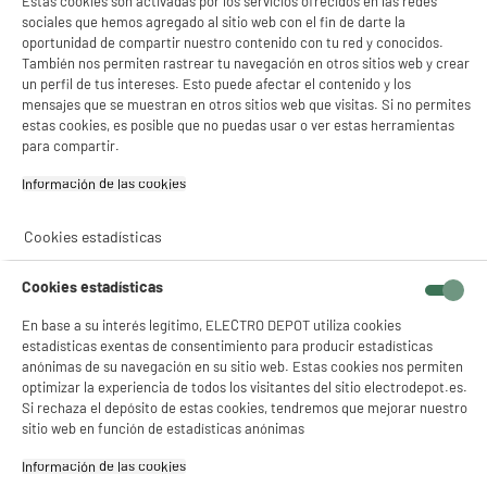
Estas cookies son activadas por los servicios ofrecidos en las redes
★★★★★
★★★★★
sociales que hemos agregado al sitio web con el fin de darte la
oportunidad de compartir nuestro contenido con tu red y conocidos.
4.4
/5
(
72
)
También nos permiten rastrear tu navegación en otros sitios web y crear
un perfil de tus intereses. Esto puede afectar el contenido y los
compare_product
mensajes que se muestran en otros sitios web que visitas. Si no permites
estas cookies, es posible que no puedas usar o ver estas herramientas
para compartir.
PRECIO IMBATIBLE
Información de las cookies‎
Memoria USB HIGH ONE 16Go
Capacidad : 16 Go
Cookies estadísticas
Tipo : Memoria USB 2.0
5
€
96
Cookies estadísticas
En base a su interés legítimo, ELECTRO DEPOT utiliza cookies
★★★★★
★★★★★
estadísticas exentas de consentimiento para producir estadísticas
anónimas de su navegación en su sitio web. Estas cookies nos permiten
4.6
/5
(
39
)
optimizar la experiencia de todos los visitantes del sitio electrodepot.es.
Si rechaza el depósito de estas cookies, tendremos que mejorar nuestro
compare_product
sitio web en función de estadísticas anónimas
Información de las cookies‎