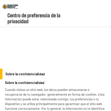
Envio Gratis +99€ y Recogida Gratis en tienda 1h
Centro de preferencia de la 
geolocation-header-icon-text
header-
Carrito
privacidad
Menú
login-
account
Almacenamiento
(30 produits)
Encuentra las mejores
impresoras baratas
en Electro Depot y ahorra en cada
página que imprimas desde casa o la oficina. Descubre impresoras multifunción a
color, modelos láser de alta velocidad e impresoras Wi-Fi para imprimir
see_more_label
Sobre la confidencialidad
directamente desde tu móvil con marcas líderes como HP, Canon o Epson.
¡Llévate tu "Electrochollo" hoy mismo!
Sobre la confidencialidad
productItem_availability_txt-
productItem__availability-
Cuando visitas un sitio web, los datos pueden almacenarse o
current-store
change-btn
recuperarse de tu navegador, generalmente en forma de cookies. Esta
LEGANÉS, MADRID
información puede estar relacionada contigo, tus preferencias o tu
dispositivo y se utiliza principalmente para garantizar que el sitio web
product_list_sticky_button_Filter
product_list_stic
funcione correctamente. Por lo general, la información no te identifica