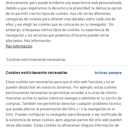
directamente, pero puede brindarte una experiencia web personalizada.
Debido a que respetamos tu derecho a la privacidad, te damos la opción
A
E
de no permitir ciertos tipos de cookies. Haz clic en las diferentes
G
categorías de cookies para obtener más detalles sobre cada una de
Smart TV 40' FHD, 3 Hdmi, Sistema Vidaa,
EDENWOOD ED40T01FHD-RE
ellas, y así elegir las cookies que se colocarán en tu navegador. Sin
embargo, si bloqueas ciertos tipos de cookies, tu experiencia de
Pantalla : 101 cm
navegación y los servicios que podemos ofrecerte pueden verse
Smart TV : SmartTV
afectados. Más información
Tecnología : Led
Más información
★★★★★
★★★★★
149
€
96
4.5
/5
(
2
)
BIENVENIDO a ELECTRO
Rechazar todas
Pago a
plazos
Cookies estrictamente necesarias
compare_product
DEPOT
Cookies estrictamente necesarias
Activas siempre
Con el fin de mejorar tu experiencia, y tras tu consentimiento, ELECTRO DEPOT
y sus socios utilizan cookies que procesan tus datos personales para:
Estas cookies son necesarias para que el sitio web funcione y no se
- compartir contenido adaptado a tus preferencias
pueden desactivar en nuestros sistemas. Por ejemplo, estas cookies
- ofrecer publicidad y comunicaciones personalizadas
estrictamente necesarias te permitirán acceder a tu área de cliente,
- facilitar el intercambio de contenido en las redes sociales
mantener activa tu sesión mientras navegas o administrar tu carrito de
- analizar el tráfico en nuestro sitio web Consulta la política de cookies.
compras. También nos permitirán detectar cualquier problema técnico
Consulta la política de cookies.
.
ELECTROCHOLLOS
que pueda afectar la presentación del Sitio y / o la navegación en el
Smart Tv EDENWOOD 43" ED43A07UHD-RE 4K
A
Si aceptas, la experiencia será aún mejor. Si no acepta, se utilizarán cookies
F
Sitio. Puedes configurar tu navegador para bloquear o ser notificado de
Ultra HD con Sistema VIDAA HDR10 WiFi y HDMI
G
estadísticas anónimas basadas en tu navegación. Puedes oponerte a su uso
la existencia de estas cookies, pero algunas partes del sitio web pueden
Pantalla : 109 cm
gestionando sus cookies.
verse afectadas. Estas cookies no almacenan ninguna información de
Smart TV : SmartTV
¡Buena visita!