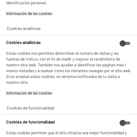
identificación personal.
Tecnología : Led
✔ ACEPTAR TODAS
Información de las cookies‎
169
€
96
★★★★★
★★★★★
Pago a
plazos
Gestionar cookies
4.3
/5
(
105
)
Cookies analíticas
compare_product
Cookies analíticas
Estas cookies nos permiten determinar el número de visitas y las
fuentes de tráfico, con el fin de medir y mejorar el rendimiento de
nuestro sitio web. También nos ayudan a identificar las páginas más /
menos visitadas y a evaluar cómo los visitantes navegan por el sitio web.
BY ELECTRODEPOT
Si no aceptas estas cookies, no seremos notificados de tu visita a
Smart Tv EDENWOOD 40" ED40A06FHD-RE Full HD
A
nuestro sitio.
E
con Sistema VIDAA WiFi HDMI y USB
G
Pantalla : 102 cm
Información de las cookies‎
Smart TV : SmartTV
Tecnología : Led
Cookies de funcionalidad
149
€
96
★★★★★
★★★★★
Pago a
plazos
Cookies de funcionalidad
4.6
/5
(
270
)
Estas cookies permiten que el sitio ofrezca una mejor funcionalidad y
compare_product