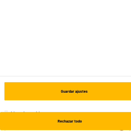
ENVÍO Y RECOGIDA
Recogida en 1h:
Gratuita
Envío a domicilio: 3 - 5 días laborables
ESTAMOS EN CONTACTO
¡DESCARGA NUESTRA APP!
¡SUSCRÍBETE A NUESTRA NEWSLETTER!
Guardar ajustes
OK
¡SÍGUENOS EN REDES!
Lista de cookies
Rechazar todo