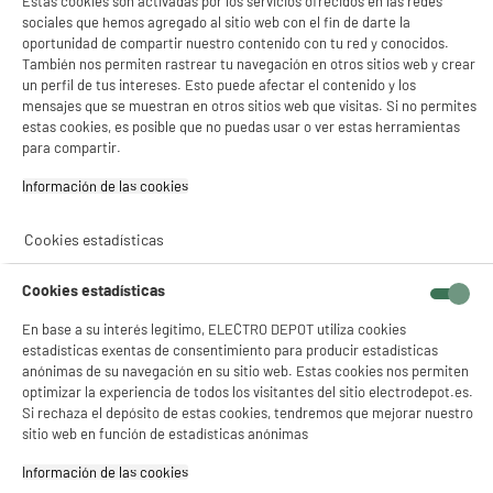
Estas cookies son activadas por los servicios ofrecidos en las redes
televisor en la pared de tu dormitorio mediante un soporte VESA y ganarás un área
sociales que hemos agregado al sitio web con el fin de darte la
de entretenimiento inmersiva sin sacrificar metros útiles.
oportunidad de compartir nuestro contenido con tu red y conocidos.
También nos permiten rastrear tu navegación en otros sitios web y crear
El debate: ¿40 o 43 pulgadas? (Full HD frente a 4K
un perfil de tus intereses. Esto puede afectar el contenido y los
UHD)
mensajes que se muestran en otros sitios web que visitas. Si no permites
Presta mucha atención a este detalle. Los paneles de
40 pulgadas
tienden a
estas cookies, es posible que no puedas usar o ver estas herramientas
desaparecer y suelen estancarse en resolución Full HD (1080p). Solo resultan útiles
para compartir.
si el hueco de tu mueble está milimétricamente ajustado.
Información de las cookies‎
El estándar actual manda saltar a las
43 pulgadas
. Esta diagonal abre la puerta
directa al
4K UHD
a precios casi ridículos. Disfrutarás de cuatro veces más detalle,
un factor crucial si consumes plataformas de streaming o juegas a videojuegos de
Cookies estadísticas
última generación.
Cookies estadísticas
¿Cuánto cuesta realmente una Smart TV
económica de este tamaño?
En base a su interés legítimo, ELECTRO DEPOT utiliza cookies
estadísticas exentas de consentimiento para producir estadísticas
anónimas de su navegación en su sitio web. Estas cookies nos permiten
El mercado español ofrece chollos permanentes si sabes exactamente dónde
optimizar la experiencia de todos los visitantes del sitio electrodepot.es.
mirar. Divide tu presupuesto en dos franjas de precio claras:
Si rechaza el depósito de estas cookies, tendremos que mejorar nuestro
Menos de 200 €:
Territorio de marcas blancas y televisores de transición. Ideal
sitio web en función de estadísticas anónimas
para presupuestos mínimos o segundas residencias de verano. Ten en cuenta
que las funciones Smart TV pueden ser algo lentas.
Información de las cookies‎
Entre 200 € y 300 €:
La verdadera zona dulce. Aquí compras resoluciones 4K