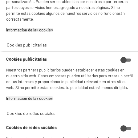
personalización. Pueden ser establecidas por nosotros o por terceras
partes cuyos servicios hemos agregado a nuestras páginas. Si no
permite estas cookies algunos de nuestros servicios no funcionarán
correctamente.
Información de las cookies‎
Encontrar
televisores de 40 a 43 pulgadas baratos
no tiene por qué ser una
lotería. Este formato domina las ventas por su extrema versatilidad. Sirve como
Cookies publicitarias
pantalla principal en salones modestos o como auténtico cine privado en el
dormitorio. Olvida las listas infinitas de productos sin contexto. Aquí te
explicamos cómo elegir la mejor opción según tu presupuesto y tus necesidades
Cookies publicitarias
reales.
Nuestros partners publicitarios pueden establecer estas cookies en
¿Por qué elegir una pantalla de 40 o 43
nuestro sitio web. Estas empresas pueden utilizarlas para crear un perfil
pulgadas?
de tus intereses y proporcionarte publicidad relevante en otros sitios
web. Si no permite estas cookies, tu publicidad estará menos dirigida.
Las diagonales gigantes exigen mucho espacio libre y metros de distancia. Las
Información de las cookies‎
pantallas medianas resuelven problemas de distribución y limitan el gasto de un
plumazo.
Cookies de redes sociales
El tamaño perfecto para salones pequeños y
dormitorios
Cookies de redes sociales
Una pantalla de 43 pulgadas exige apenas
1,5 a 2 metros de distancia de
visionado
. Encaja en muebles estándar y evita la molesta fatiga visual. Cuelga el