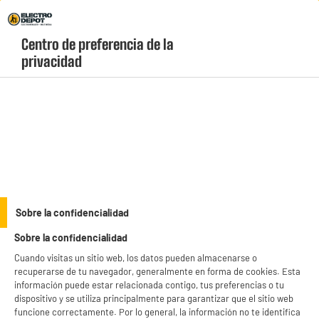
Envio Gratis +99€ y Recogida Gratis en tienda 1h
Centro de preferencia de la 
geolocation-header-icon-text
header-
Carrito
privacidad
Menú
login-
account
Televisores de 40 a 43 pulgadas baratos
(3 produits)
¿Buscas la medida perfecta con un precio ajustado? Los
televisores de 40 y 43
pulgadas baratos
de Electro Depot ofrecen un gran rendimiento visual y un
consumo eficiente sin arruinarte. Elige el modelo idóneo para tu hogar y disfruta
see_more_label
Sobre la confidencialidad
de una calidad de imagen nítida con ofertas de stock permanente.
Sobre la confidencialidad
productItem_availability_txt-
productItem__availability-
Cuando visitas un sitio web, los datos pueden almacenarse o
current-store
change-btn
recuperarse de tu navegador, generalmente en forma de cookies. Esta
LEGANÉS, MADRID
información puede estar relacionada contigo, tus preferencias o tu
dispositivo y se utiliza principalmente para garantizar que el sitio web
product_list_sticky_button_Filter
product_list_stic
funcione correctamente. Por lo general, la información no te identifica