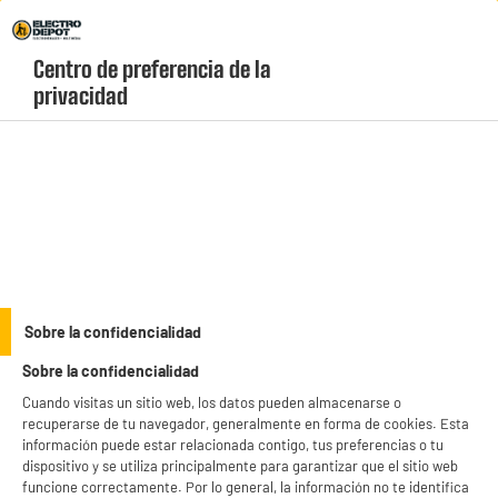
Envio Gratis +99€ y Recogida Gratis en tienda 1h
Centro de preferencia de la 
geolocation-header-icon-text
header-
Carrito
privacidad
Menú
login-
account
Accesorios para ordenadores
(32 produits)
Completa tu setup y optimiza tu rendimiento con nuestra selección de
accesorios de informática baratos
y componentes esenciales. Encuentra
alfombrillas, cables HDMI, hubs USB, mochilas para portátiles y soportes de
see_more_label
Sobre la confidencialidad
marcas líderes a precios imbatibles. ¡Aprovecha los "Electrochollos" de Electro
Depot y equípate por mucho menos de lo que imaginas!
Sobre la confidencialidad
productItem_availability_txt-
productItem__availability-
Cuando visitas un sitio web, los datos pueden almacenarse o
current-store
change-btn
recuperarse de tu navegador, generalmente en forma de cookies. Esta
LEGANÉS, MADRID
información puede estar relacionada contigo, tus preferencias o tu
dispositivo y se utiliza principalmente para garantizar que el sitio web
product_list_sticky_button_Filter
product_list_stic
funcione correctamente. Por lo general, la información no te identifica