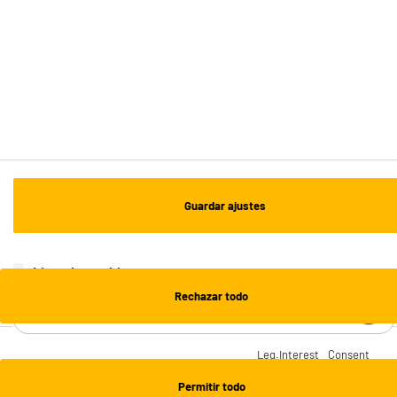
ESTAMOS EN CONTACTO
¡DESCARGA NUESTRA APP!
¡SUSCRÍBETE A NUESTRA NEWSLETTER!
Guardar ajustes
OK
¡SÍGUENOS EN REDES!
Lista de cookies
Rechazar todo
¿NECESITAS AYUDA?
Leg.Interest
Consent
ELECTRO DEPOT
Contáctanos
Permitir todo
Preguntas y respuestas