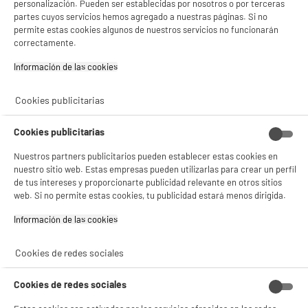
personalización. Pueden ser establecidas por nosotros o por terceras
partes cuyos servicios hemos agregado a nuestras páginas. Si no
BIENVENIDO a ELECTRO
Rechazar todas
BY ELECTRODEPOT
permite estas cookies algunos de nuestros servicios no funcionarán
DESTRUCTORA DE PAPEL ELECTRO DEPOT
correctamente.
DEPOT
Dimensiones : AL 32,2 cm x AN 28,5 cm x PR
Con el fin de mejorar tu experiencia, y tras tu consentimiento, ELECTRO DEPOT
13,5 cm
Información de las cookies‎
y sus socios utilizan cookies que procesan tus datos personales para:
Tipo de producto : DESTRUCTOR
- compartir contenido adaptado a tus preferencias
19
€
96
- ofrecer publicidad y comunicaciones personalizadas
Cookies publicitarias
- facilitar el intercambio de contenido en las redes sociales
- analizar el tráfico en nuestro sitio web Consulta la política de cookies.
★★★★★
★★★★★
Cookies publicitarias
Consulta la política de cookies.
.
4.4
/5
(
59
)
Nuestros partners publicitarios pueden establecer estas cookies en
Si aceptas, la experiencia será aún mejor. Si no acepta, se utilizarán cookies
estadísticas anónimas basadas en tu navegación. Puedes oponerte a su uso
nuestro sitio web. Estas empresas pueden utilizarlas para crear un perfil
compare_product
gestionando sus cookies.
de tus intereses y proporcionarte publicidad relevante en otros sitios
¡Buena visita!
web. Si no permite estas cookies, tu publicidad estará menos dirigida.
✔ ACEPTAR TODAS
Información de las cookies‎
BY ELECTRODEPOT
Cable de red Ethernet EDENWOOD Gigabit Lan
Gestionar cookies
Cookies de redes sociales
10Gbit/s 10M recto RJ45 CAT6 blanco.
Tipo :
Cookies de redes sociales
3
€
96