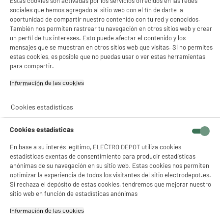
Estas cookies son activadas por los servicios ofrecidos en las redes
sociales que hemos agregado al sitio web con el fin de darte la
Garantía incluida :
3 años
oportunidad de compartir nuestro contenido con tu red y conocidos.
Hasta
agosto 2029
También nos permiten rastrear tu navegación en otros sitios web y crear
un perfil de tus intereses. Esto puede afectar el contenido y los
mensajes que se muestran en otros sitios web que visitas. Si no permites
estas cookies, es posible que no puedas usar o ver estas herramientas
Características
para compartir.
Marca
APPLE
Información de las cookies‎
Tipo
Auriculares True Wireless,
semi- intrauditivos
Cookies estadísticas
Autonomía
5h
Cookies estadísticas
Autonomía con caja de carga
30h
En base a su interés legítimo, ELECTRO DEPOT utiliza cookies
estadísticas exentas de consentimiento para producir estadísticas
Manos libres
Sí
anónimas de su navegación en su sitio web. Estas cookies nos permiten
optimizar la experiencia de todos los visitantes del sitio electrodepot.es.
Mando a distancia
Sí, integrado
Si rechaza el depósito de estas cookies, tendremos que mejorar nuestro
sitio web en función de estadísticas anónimas
Características adicionales
Audio espacial personalizado
con seguimiento dinámico de
Información de las cookies‎
los movimientos de la cabeza