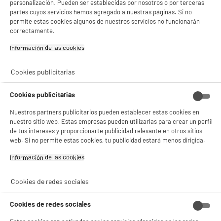
personalización. Pueden ser establecidas por nosotros o por terceras
partes cuyos servicios hemos agregado a nuestras páginas. Si no
Comprados juntos habitualmente
permite estas cookies algunos de nuestros servicios no funcionarán
correctamente.
Información de las cookies‎
Cookies publicitarias
Cookies publicitarias
Nuestros partners publicitarios pueden establecer estas cookies en
nuestro sitio web. Estas empresas pueden utilizarlas para crear un perfil
de tus intereses y proporcionarte publicidad relevante en otros sitios
Auriculares Bluetooth
Cargador APPLE 20W
web. Si no permite estas cookies, tu publicidad estará menos dirigida.
APPLE AirPods 4
USB-C
Información de las cookies‎
129
19
€96
€96
Cookies de redes sociales
Total Price :
149.92€
Cookies de redes sociales