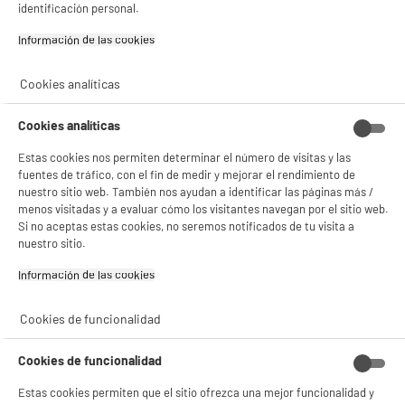
identificación personal.
product_anchor_characteristics
Si aceptas, la experiencia será aún mejor. Si no acepta, se utilizarán cookies
Información de las cookies‎
estadísticas anónimas basadas en tu navegación. Puedes oponerte a su uso
2
€
96
gestionando sus cookies.
¡Buena visita!
Cookies analíticas
✔ ACEPTAR TODAS
Cookies analíticas
Gestionar cookies
Estas cookies nos permiten determinar el número de visitas y las
fuentes de tráfico, con el fin de medir y mejorar el rendimiento de
nuestro sitio web. También nos ayudan a identificar las páginas más /
menos visitadas y a evaluar cómo los visitantes navegan por el sitio web.
Si no aceptas estas cookies, no seremos notificados de tu visita a
nuestro sitio.
Comprados juntos habitualmente
Información de las cookies‎
Cookies de funcionalidad
PRECIO IMBATIBLE
BY ELECTRODEPOT
Cookies de funcionalidad
Estas cookies permiten que el sitio ofrezca una mejor funcionalidad y