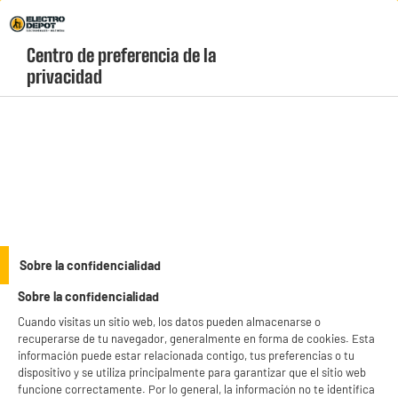
Envio Gratis +99€ y Recogida Gratis en tienda 1h
Centro de preferencia de la 
geolocation-header-icon-text
header-
Carrito
privacidad
Menú
login-
account
Cargadores, cables y adaptadores
PRECIO IMBATIBLE
Sobre la confidencialidad
Cable HIGH ONE 1M BLANCO PVC USB C
Sobre la confidencialidad
Cuando visitas un sitio web, los datos pueden almacenarse o
recuperarse de tu navegador, generalmente en forma de cookies. Esta
información puede estar relacionada contigo, tus preferencias o tu
dispositivo y se utiliza principalmente para garantizar que el sitio web
funcione correctamente. Por lo general, la información no te identifica