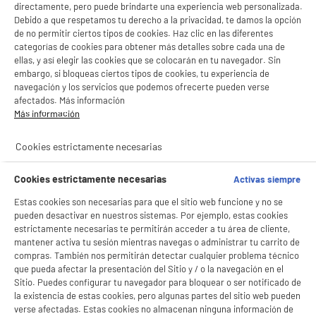
directamente, pero puede brindarte una experiencia web personalizada.
Debido a que respetamos tu derecho a la privacidad, te damos la opción
de no permitir ciertos tipos de cookies. Haz clic en las diferentes
categorías de cookies para obtener más detalles sobre cada una de
ellas, y así elegir las cookies que se colocarán en tu navegador. Sin
embargo, si bloqueas ciertos tipos de cookies, tu experiencia de
navegación y los servicios que podemos ofrecerte pueden verse
afectados. Más información
Más información
Cookies estrictamente necesarias
Cookies estrictamente necesarias
Activas siempre
BIENVENIDO a ELECTRO
Rechazar todas
Estas cookies son necesarias para que el sitio web funcione y no se
pueden desactivar en nuestros sistemas. Por ejemplo, estas cookies
DEPOT
estrictamente necesarias te permitirán acceder a tu área de cliente,
Con el fin de mejorar tu experiencia, y tras tu consentimiento, ELECTRO DEPOT
mantener activa tu sesión mientras navegas o administrar tu carrito de
y sus socios utilizan cookies que procesan tus datos personales para:
compras. También nos permitirán detectar cualquier problema técnico
- compartir contenido adaptado a tus preferencias
que pueda afectar la presentación del Sitio y / o la navegación en el
- ofrecer publicidad y comunicaciones personalizadas
Sitio. Puedes configurar tu navegador para bloquear o ser notificado de
- facilitar el intercambio de contenido en las redes sociales
la existencia de estas cookies, pero algunas partes del sitio web pueden
- analizar el tráfico en nuestro sitio web Consulta la política de cookies.
verse afectadas. Estas cookies no almacenan ninguna información de
Consulta la política de cookies.
.