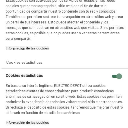
Estas cookies son activadas por los servicios ofrecidos en las redes
Tipo de producto
Cable de cargador USB-C
sociales que hemos agregado al sitio web con el fin de darte la
Sync
oportunidad de compartir nuestro contenido con tu red y conocidos.
También nos permiten rastrear tu navegación en otros sitios web y crear
Colores
Blanco
un perfil de tus intereses. Esto puede afectar el contenido y los
mensajes que se muestran en otros sitios web que visitas. Si no permites
Plus produit balisage
100% PRECIOS BAJOS
estas cookies, es posible que no puedas usar o ver estas herramientas
para compartir.
Référence constructeur
1M BLANCO USB C
Información de las cookies‎
Peso neto
0,025kg
Nombre del fabricante,
ELECTRO DEPOT FRANCE
Cookies estadísticas
nombre de la empresa o marca
registrada
Cookies estadísticas
Dirección de envio
1 ROUTE DE VENDEVILLE
En base a su interés legítimo, ELECTRO DEPOT utiliza cookies
59155 FACHES THUMESNIL
estadísticas exentas de consentimiento para producir estadísticas
anónimas de su navegación en su sitio web. Estas cookies nos permiten
correo electrónico
PRODUCTSUPPORT@CONTAC
optimizar la experiencia de todos los visitantes del sitio electrodepot.es.
T.ELECTRODEPOT.FR
Si rechaza el depósito de estas cookies, tendremos que mejorar nuestro
sitio web en función de estadísticas anónimas
Código del artículo
989095
Información de las cookies‎