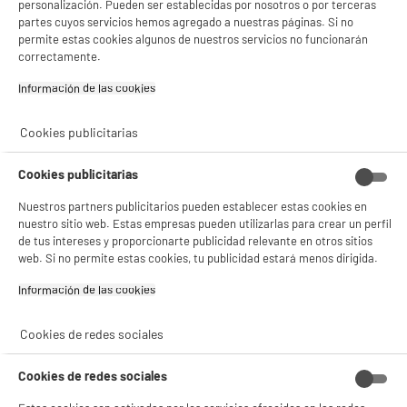
personalización. Pueden ser establecidas por nosotros o por terceras
partes cuyos servicios hemos agregado a nuestras páginas. Si no
permite estas cookies algunos de nuestros servicios no funcionarán
correctamente.
Cable HIGH ONE 1M
Cargador USB C
BLANCO PVC USB C
EDENWOOD 33W
Información de las cookies‎
Blanco
2
17
€96
€96
Cookies publicitarias
Total Price :
20.92€
Cookies publicitarias
Nuestros partners publicitarios pueden establecer estas cookies en
nuestro sitio web. Estas empresas pueden utilizarlas para crear un perfil
de tus intereses y proporcionarte publicidad relevante en otros sitios
Garantía incluida :
3 años
web. Si no permite estas cookies, tu publicidad estará menos dirigida.
Hasta
agosto 2029
Cambio por uno nuevo o por un cupón canjeable
Información de las cookies‎
Cookies de redes sociales
Características
Cookies de redes sociales
Marca
HIGH ONE