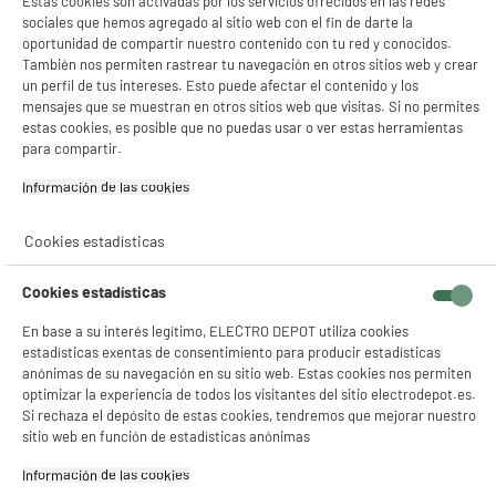
Estas cookies son activadas por los servicios ofrecidos en las redes
Tipo de producto
Cable de cargador USB-C
sociales que hemos agregado al sitio web con el fin de darte la
Sync
oportunidad de compartir nuestro contenido con tu red y conocidos.
También nos permiten rastrear tu navegación en otros sitios web y crear
Colores
Blanco
un perfil de tus intereses. Esto puede afectar el contenido y los
mensajes que se muestran en otros sitios web que visitas. Si no permites
Plus produit balisage
100% PRECIOS BAJOS
estas cookies, es posible que no puedas usar o ver estas herramientas
para compartir.
Características adicionales
Descubre nuestra Marca y
nuestros Productos
Información de las cookies‎
Edenwood
Référence constructeur
1M USB C VER USB C BLANCO
Cookies estadísticas
Peso neto
0,025kg
Cookies estadísticas
Nombre del fabricante,
ELECTRO DEPOT FRANCE
En base a su interés legítimo, ELECTRO DEPOT utiliza cookies
nombre de la empresa o marca
estadísticas exentas de consentimiento para producir estadísticas
registrada
anónimas de su navegación en su sitio web. Estas cookies nos permiten
optimizar la experiencia de todos los visitantes del sitio electrodepot.es.
Dirección de envio
1 ROUTE DE VENDEVILLE
Si rechaza el depósito de estas cookies, tendremos que mejorar nuestro
59155 FACHES THUMESNIL
sitio web en función de estadísticas anónimas
correo electrónico
PRODUCTSUPPORT@CONTAC
Información de las cookies‎
T.ELECTRODEPOT.FR