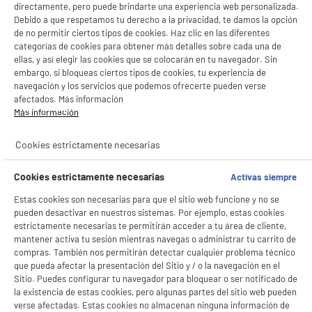
directamente, pero puede brindarte una experiencia web personalizada.
Debido a que respetamos tu derecho a la privacidad, te damos la opción
de no permitir ciertos tipos de cookies. Haz clic en las diferentes
categorías de cookies para obtener más detalles sobre cada una de
ellas, y así elegir las cookies que se colocarán en tu navegador. Sin
embargo, si bloqueas ciertos tipos de cookies, tu experiencia de
navegación y los servicios que podemos ofrecerte pueden verse
afectados. Más información
Más información
Cookies estrictamente necesarias
Cookies estrictamente necesarias
Activas siempre
Estas cookies son necesarias para que el sitio web funcione y no se
BIENVENIDO a ELECTRO
Rechazar todas
pueden desactivar en nuestros sistemas. Por ejemplo, estas cookies
DEPOT
estrictamente necesarias te permitirán acceder a tu área de cliente,
mantener activa tu sesión mientras navegas o administrar tu carrito de
Con el fin de mejorar tu experiencia, y tras tu consentimiento, ELECTRO DEPOT
compras. También nos permitirán detectar cualquier problema técnico
y sus socios utilizan cookies que procesan tus datos personales para:
que pueda afectar la presentación del Sitio y / o la navegación en el
- compartir contenido adaptado a tus preferencias
Sitio. Puedes configurar tu navegador para bloquear o ser notificado de
- ofrecer publicidad y comunicaciones personalizadas
la existencia de estas cookies, pero algunas partes del sitio web pueden
- facilitar el intercambio de contenido en las redes sociales
verse afectadas. Estas cookies no almacenan ninguna información de
- analizar el tráfico en nuestro sitio web Consulta la política de cookies.