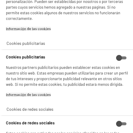
personalización. Pueden ser establecidas por nosotros o por terceras
partes cuyos servicios hemos agregado a nuestras páginas. Si no
permite estas cookies algunos de nuestros servicios no funcionarán
correctamente.
CABLE EDENWOOD
Cargador USB C
USB C A USB C 1M
EDENWOOD 33W
Información de las cookies‎
BLANCO
Blanco
4
17
€96
€96
Cookies publicitarias
Total Price :
22.92€
Cookies publicitarias
Nuestros partners publicitarios pueden establecer estas cookies en
nuestro sitio web. Estas empresas pueden utilizarlas para crear un perfil
de tus intereses y proporcionarte publicidad relevante en otros sitios
Garantía incluida :
3 años
web. Si no permite estas cookies, tu publicidad estará menos dirigida.
Hasta
agosto 2029
Cambio por uno nuevo o por un cupón canjeable
Información de las cookies‎
Cookies de redes sociales
Características
Cookies de redes sociales
Marca
EDENWOOD