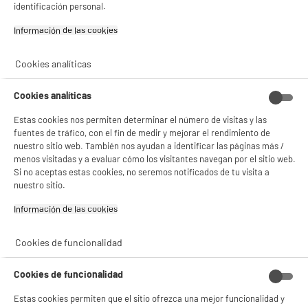
Consulta la política de cookies.
.
identificación personal.
product_anchor_characteristics
Si aceptas, la experiencia será aún mejor. Si no acepta, se utilizarán cookies
Información de las cookies‎
4
estadísticas anónimas basadas en tu navegación. Puedes oponerte a su uso
€
96
gestionando sus cookies.
Cookies analíticas
¡Buena visita!
✔ ACEPTAR TODAS
Cookies analíticas
Gestionar cookies
Estas cookies nos permiten determinar el número de visitas y las
fuentes de tráfico, con el fin de medir y mejorar el rendimiento de
nuestro sitio web. También nos ayudan a identificar las páginas más /
menos visitadas y a evaluar cómo los visitantes navegan por el sitio web.
Si no aceptas estas cookies, no seremos notificados de tu visita a
nuestro sitio.
Comprados juntos habitualmente
Información de las cookies‎
Cookies de funcionalidad
BY ELECTRODEPOT
BY ELECTRODEPOT
Cookies de funcionalidad
Estas cookies permiten que el sitio ofrezca una mejor funcionalidad y