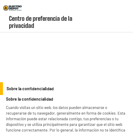
Envio Gratis +99€ y Recogida Gratis en tienda 1h
Centro de preferencia de la 
geolocation-header-icon-text
header-
Carrito
privacidad
Menú
login-
account
Cargadores, cables y adaptadores
BY ELECTRODEPOT
Sobre la confidencialidad
CABLE EDENWOOD USB C A USB C 1M BLANCO
Sobre la confidencialidad
Cuando visitas un sitio web, los datos pueden almacenarse o
recuperarse de tu navegador, generalmente en forma de cookies. Esta
información puede estar relacionada contigo, tus preferencias o tu
dispositivo y se utiliza principalmente para garantizar que el sitio web
funcione correctamente. Por lo general, la información no te identifica