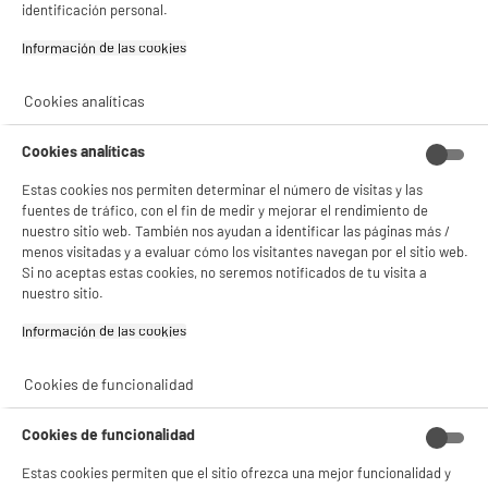
identificación personal.
✔ ACEPTAR TODAS
Información de las cookies‎
Garantía incluida :
3 años
Gestionar cookies
Hasta
agosto 2029
Cookies analíticas
Cambio por uno nuevo o por un cupón canjeable
Cookies analíticas
Estas cookies nos permiten determinar el número de visitas y las
Características
fuentes de tráfico, con el fin de medir y mejorar el rendimiento de
nuestro sitio web. También nos ayudan a identificar las páginas más /
Marca
EDENWOOD
menos visitadas y a evaluar cómo los visitantes navegan por el sitio web.
Si no aceptas estas cookies, no seremos notificados de tu visita a
Tipo de producto
Cable de cargador USB-C
nuestro sitio.
Sync
Información de las cookies‎
Colores
Beige
Plus produit balisage
100% PRECIOS BAJOS
Cookies de funcionalidad
Características adicionales
Descubre nuestra Marca y
Cookies de funcionalidad
Productos Edenwood
Estas cookies permiten que el sitio ofrezca una mejor funcionalidad y
Référence constructeur
1M BEIGE USB C ECO