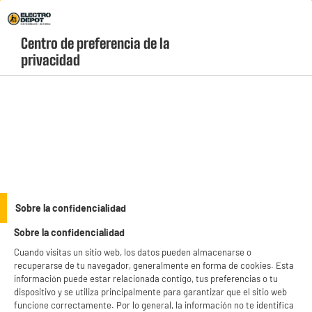
Envio Gratis +99€ y Recogida Gratis en tienda 1h
Centro de preferencia de la 
geolocation-header-icon-text
header-
Carrito
privacidad
Menú
login-
account
Cargadores, cables y adaptadores
BY ELECTRODEPOT
Sobre la confidencialidad
Cable EDENWOOD 1M BEIGE USB C ECO
Sobre la confidencialidad
Cuando visitas un sitio web, los datos pueden almacenarse o
recuperarse de tu navegador, generalmente en forma de cookies. Esta
información puede estar relacionada contigo, tus preferencias o tu
dispositivo y se utiliza principalmente para garantizar que el sitio web
funcione correctamente. Por lo general, la información no te identifica