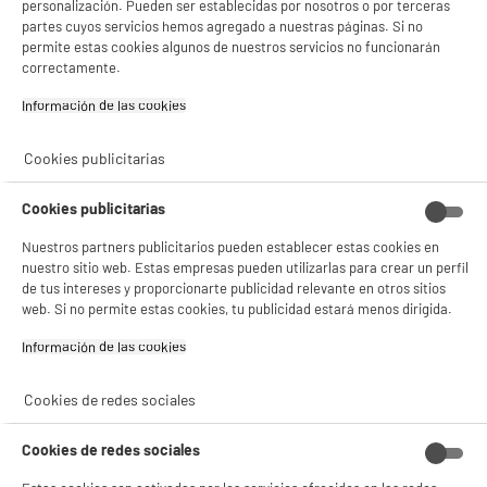
personalización. Pueden ser establecidas por nosotros o por terceras
partes cuyos servicios hemos agregado a nuestras páginas. Si no
Peso neto
0,025kg
permite estas cookies algunos de nuestros servicios no funcionarán
Nombre del fabricante,
ELECTRO DEPOT FRANCE
correctamente.
nombre de la empresa o marca
Información de las cookies‎
registrada
Dirección de envio
1 ROUTE DE VENDEVILLE
Cookies publicitarias
59155 FACHES THUMESNIL
Cookies publicitarias
correo electrónico
PRODUCTSUPPORT@CONTAC
T.ELECTRODEPOT.FR
Nuestros partners publicitarios pueden establecer estas cookies en
nuestro sitio web. Estas empresas pueden utilizarlas para crear un perfil
Código del artículo
989098
de tus intereses y proporcionarte publicidad relevante en otros sitios
web. Si no permite estas cookies, tu publicidad estará menos dirigida.
Información de las cookies‎
Cookies de redes sociales
Cookies de redes sociales