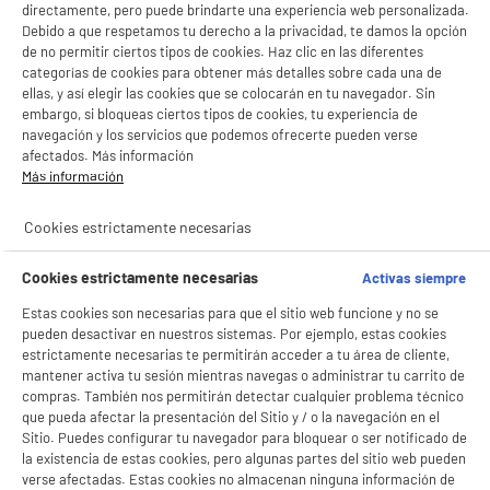
directamente, pero puede brindarte una experiencia web personalizada.
Debido a que respetamos tu derecho a la privacidad, te damos la opción
de no permitir ciertos tipos de cookies. Haz clic en las diferentes
categorías de cookies para obtener más detalles sobre cada una de
ellas, y así elegir las cookies que se colocarán en tu navegador. Sin
embargo, si bloqueas ciertos tipos de cookies, tu experiencia de
navegación y los servicios que podemos ofrecerte pueden verse
afectados. Más información
Más información
BIENVENIDO a ELECTRO
Rechazar todas
Cookies estrictamente necesarias
DEPOT
product_anchor_characteristics
Con el fin de mejorar tu experiencia, y tras tu consentimiento, ELECTRO DEPOT
Cookies estrictamente necesarias
Activas siempre
y sus socios utilizan cookies que procesan tus datos personales para:
4
€
96
Estas cookies son necesarias para que el sitio web funcione y no se
- compartir contenido adaptado a tus preferencias
- ofrecer publicidad y comunicaciones personalizadas
pueden desactivar en nuestros sistemas. Por ejemplo, estas cookies
- facilitar el intercambio de contenido en las redes sociales
estrictamente necesarias te permitirán acceder a tu área de cliente,
- analizar el tráfico en nuestro sitio web Consulta la política de cookies.
mantener activa tu sesión mientras navegas o administrar tu carrito de
Consulta la política de cookies.
.
compras. También nos permitirán detectar cualquier problema técnico
que pueda afectar la presentación del Sitio y / o la navegación en el
Si aceptas, la experiencia será aún mejor. Si no acepta, se utilizarán cookies
Sitio. Puedes configurar tu navegador para bloquear o ser notificado de
estadísticas anónimas basadas en tu navegación. Puedes oponerte a su uso
la existencia de estas cookies, pero algunas partes del sitio web pueden
gestionando sus cookies.
verse afectadas. Estas cookies no almacenan ninguna información de
¡Buena visita!