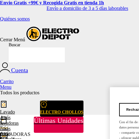
Envio Gratis +99€ y Recogida Gratis en tienda 1h
Envío a domicilio de 3 a 5 días laborables
Quiénes somos
Cerrar
Menú
Buscar
Cuenta
Carrito
Menu
Todos los productos
Rechaz
Lavado
ELECTRO CHOLLOS
Atrás
Últimas Unidades
Con el fin de
lavadoras
datos persona
Frío
Atrás
- compartir c
Atrás
LAVADORAS
- ofrecer pub