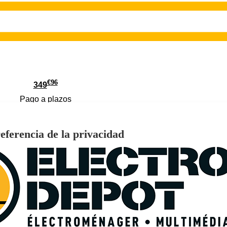
€
96
349
Pago a
plazos
 315 C 315L 186cm Estático Inox Clase C
€
96
369
eferencia de la privacidad
Pago a
plazos
€
96
ALBERG CLIM-A14 3.500 frigorías / 40 m²
279
Pago a
plazos
0%, ideal para 4-5 personas, VALBERG WF 914 A-10 SD W566C